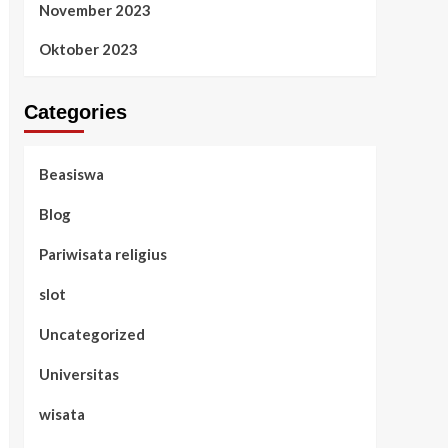
November 2023
Oktober 2023
Categories
Beasiswa
Blog
Pariwisata religius
slot
Uncategorized
Universitas
wisata