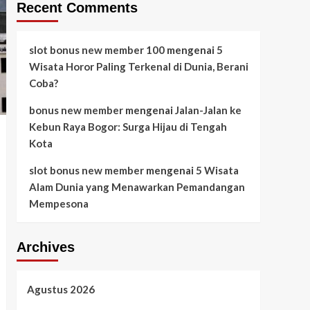
Recent Comments
slot bonus new member 100
mengenai
5
Wisata Horor Paling Terkenal di Dunia, Berani
Coba?
bonus new member
mengenai
Jalan-Jalan ke
Kebun Raya Bogor: Surga Hijau di Tengah
Kota
slot bonus new member
mengenai
5 Wisata
Alam Dunia yang Menawarkan Pemandangan
Mempesona
Archives
Agustus 2026