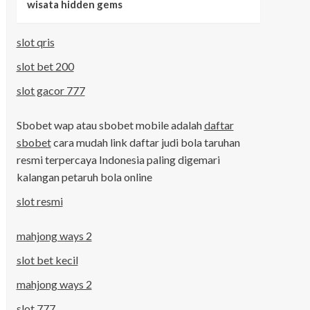
wisata hidden gems
slot qris
slot bet 200
slot gacor 777
Sbobet wap atau sbobet mobile adalah
daftar
sbobet
cara mudah link daftar judi bola taruhan
resmi terpercaya Indonesia paling digemari
kalangan petaruh bola online
slot resmi
mahjong ways 2
slot bet kecil
mahjong ways 2
slot 777