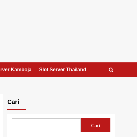
erver Kamboja
Slot Server Thailand
Cari
Cari