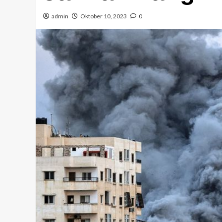
admin
Oktober 10, 2023
0