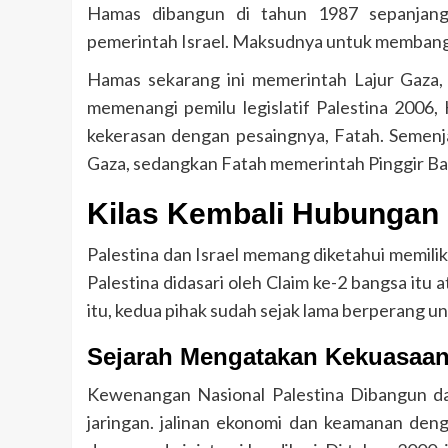
Hamas dibangun di tahun 1987 sepanjang 
pemerintah Israel. Maksudnya untuk membangu
Hamas sekarang ini memerintah Lajur Gaza, 
memenangi pemilu legislatif Palestina 2006,
kekerasan dengan pesaingnya, Fatah. Semenj
Gaza, sedangkan Fatah memerintah Pinggir Ba
Kilas Kembali Hubungan I
Palestina dan Israel memang diketahui memiliki 
Palestina didasari oleh Claim ke-2 bangsa itu 
itu, kedua pihak sudah sejak lama berperang u
Sejarah Mengatakan Kekuasaan 
Kewenangan Nasional Palestina Dibangun d
jaringan. jalinan ekonomi dan keamanan deng