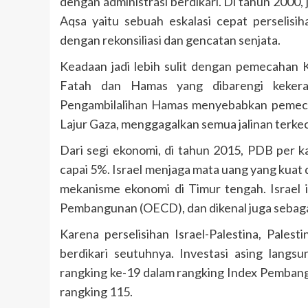
dengan administrasi berdikari. Di tahun 2000, 
Aqsa yaitu sebuah eskalasi cepat perselisih
dengan rekonsiliasi dan gencatan senjata.
Keadaan jadi lebih sulit dengan pemecahan
Fatah dan Hamas yang dibarengi kekera
Pengambilalihan Hamas menyebabkan pemecaha
Lajur Gaza, menggagalkan semua jalinan terkec
Dari segi ekonomi, di tahun 2015, PDB per ka
capai 5%. Israel menjaga mata uang yang kuat 
mekanisme ekonomi di Timur tengah. Israel 
Pembangunan (OECD), dan dikenal juga sebaga
Karena perselisihan Israel-Palestina, Pal
berdikari seutuhnya. Investasi asing langs
rangking ke-19 dalam rangking Index Pembang
rangking 115.