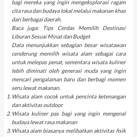
bagi mereka yang ingin mengeksplorasi ragam
cita rasa dan budaya lokal melalui makanan khas
dari berbagai daerah.
Baca juga: Tips Cerdas Memilih Destinasi
Liburan Sesuai Minat dan Budget
Data menunjukkan sebagian besar wisatawan
cenderung memilih wisata alam sebagai cara
untuk melepas penat, sementara wisata kuliner
lebih diminati oleh generasi muda yang ingin
mencari pengalaman baru dan berbagi momen
seru lewat makanan.
Wisata alam cocok untuk pencinta ketenangan
dan aktivitas outdoor
Wisata kuliner pas bagi yang ingin mengenal
budaya lewat rasa makanan
Wisata alam biasanya melibatkan aktivitas fisik