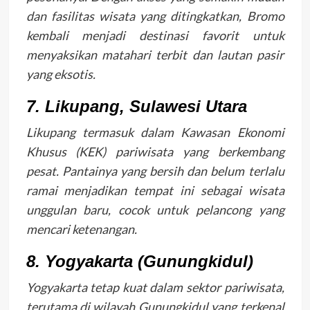
dan fasilitas wisata yang ditingkatkan, Bromo
kembali menjadi destinasi favorit untuk
menyaksikan matahari terbit dan lautan pasir
yang eksotis.
7. Likupang, Sulawesi Utara
Likupang termasuk dalam Kawasan Ekonomi
Khusus (KEK) pariwisata yang berkembang
pesat. Pantainya yang bersih dan belum terlalu
ramai menjadikan tempat ini sebagai wisata
unggulan baru, cocok untuk pelancong yang
mencari ketenangan.
8. Yogyakarta (Gunungkidul)
Yogyakarta tetap kuat dalam sektor pariwisata,
terutama di wilayah Gunungkidul yang terkenal