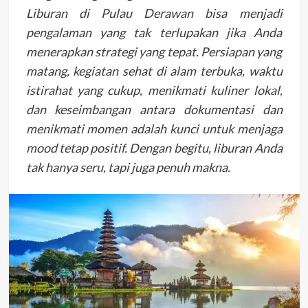
Liburan di Pulau Derawan bisa menjadi
pengalaman yang tak terlupakan jika Anda
menerapkan strategi yang tepat. Persiapan yang
matang, kegiatan sehat di alam terbuka, waktu
istirahat yang cukup, menikmati kuliner lokal,
dan keseimbangan antara dokumentasi dan
menikmati momen adalah kunci untuk menjaga
mood tetap positif. Dengan begitu, liburan Anda
tak hanya seru, tapi juga penuh makna.