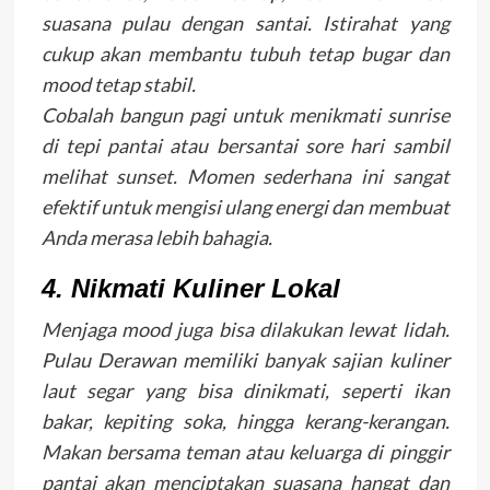
suasana pulau dengan santai. Istirahat yang
cukup akan membantu tubuh tetap bugar dan
mood tetap stabil.
Cobalah bangun pagi untuk menikmati sunrise
di tepi pantai atau bersantai sore hari sambil
melihat sunset. Momen sederhana ini sangat
efektif untuk mengisi ulang energi dan membuat
Anda merasa lebih bahagia.
4. Nikmati Kuliner Lokal
Menjaga mood juga bisa dilakukan lewat lidah.
Pulau Derawan memiliki banyak sajian kuliner
laut segar yang bisa dinikmati, seperti ikan
bakar, kepiting soka, hingga kerang-kerangan.
Makan bersama teman atau keluarga di pinggir
pantai akan menciptakan suasana hangat dan