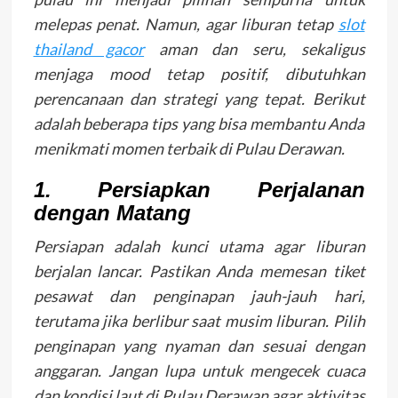
melepas penat. Namun, agar liburan tetap
slot
thailand gacor
aman dan seru, sekaligus
menjaga mood tetap positif, dibutuhkan
perencanaan dan strategi yang tepat. Berikut
adalah beberapa tips yang bisa membantu Anda
menikmati momen terbaik di Pulau Derawan.
1. Persiapkan Perjalanan
dengan Matang
Persiapan adalah kunci utama agar liburan
berjalan lancar. Pastikan Anda memesan tiket
pesawat dan penginapan jauh-jauh hari,
terutama jika berlibur saat musim liburan. Pilih
penginapan yang nyaman dan sesuai dengan
anggaran. Jangan lupa untuk mengecek cuaca
dan kondisi laut di Pulau Derawan agar aktivitas