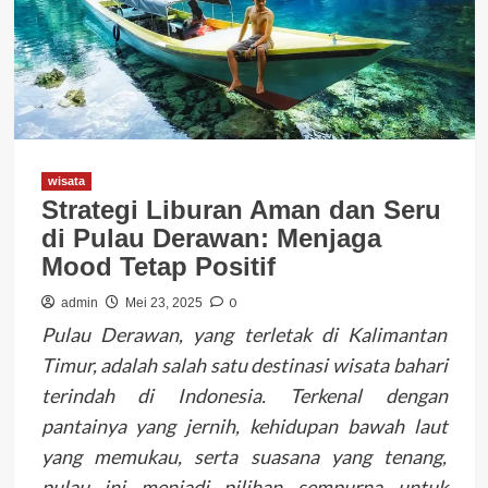
wisata
Strategi Liburan Aman dan Seru
di Pulau Derawan: Menjaga
Mood Tetap Positif
0
admin
Mei 23, 2025
Pulau Derawan, yang terletak di Kalimantan
Timur, adalah salah satu destinasi wisata bahari
terindah di Indonesia. Terkenal dengan
pantainya yang jernih, kehidupan bawah laut
yang memukau, serta suasana yang tenang,
pulau ini menjadi pilihan sempurna untuk