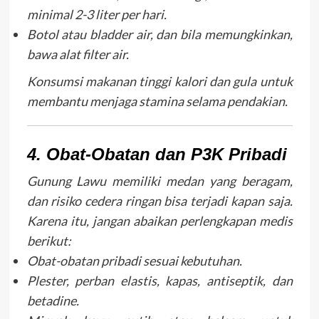
minimal 2-3 liter per hari.
Botol atau bladder air, dan bila memungkinkan,
bawa alat filter air.
Konsumsi makanan tinggi kalori dan gula untuk
membantu menjaga stamina selama pendakian.
4. Obat-Obatan dan P3K Pribadi
Gunung Lawu memiliki medan yang beragam,
dan risiko cedera ringan bisa terjadi kapan saja.
Karena itu, jangan abaikan perlengkapan medis
berikut:
Obat-obatan pribadi sesuai kebutuhan.
Plester, perban elastis, kapas, antiseptik, dan
betadine.