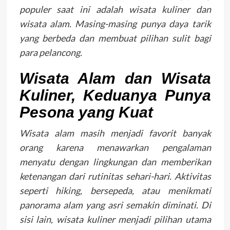
populer saat ini adalah wisata kuliner dan
wisata alam. Masing-masing punya daya tarik
yang berbeda dan membuat pilihan sulit bagi
para pelancong.
Wisata Alam dan Wisata
Kuliner, Keduanya Punya
Pesona yang Kuat
Wisata alam masih menjadi favorit banyak
orang karena menawarkan pengalaman
menyatu dengan lingkungan dan memberikan
ketenangan dari rutinitas sehari-hari. Aktivitas
seperti hiking, bersepeda, atau menikmati
panorama alam yang asri semakin diminati. Di
sisi lain, wisata kuliner menjadi pilihan utama