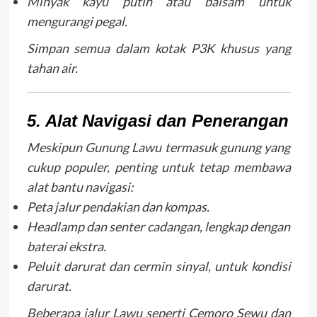
Minyak kayu putih atau balsam untuk
mengurangi pegal.
Simpan semua dalam kotak P3K khusus yang
tahan air.
5. Alat Navigasi dan Penerangan
Meskipun Gunung Lawu termasuk gunung yang
cukup populer, penting untuk tetap membawa
alat bantu navigasi:
Peta jalur pendakian dan kompas.
Headlamp dan senter cadangan, lengkap dengan
baterai ekstra.
Peluit darurat dan cermin sinyal, untuk kondisi
darurat.
Beberapa jalur Lawu seperti Cemoro Sewu dan