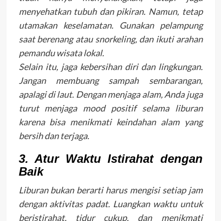
menyehatkan tubuh dan pikiran. Namun, tetap
utamakan keselamatan. Gunakan pelampung
saat berenang atau snorkeling, dan ikuti arahan
pemandu wisata lokal.
Selain itu, jaga kebersihan diri dan lingkungan.
Jangan membuang sampah sembarangan,
apalagi di laut. Dengan menjaga alam, Anda juga
turut menjaga mood positif selama liburan
karena bisa menikmati keindahan alam yang
bersih dan terjaga.
3. Atur Waktu Istirahat dengan
Baik
Liburan bukan berarti harus mengisi setiap jam
dengan aktivitas padat. Luangkan waktu untuk
beristirahat, tidur cukup, dan menikmati