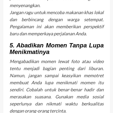
menyenangkan.
Jangan ragu untuk mencoba makanan khas lokal
dan berbincang dengan warga setempat.
Pengalaman ini akan memberikan perspektif
baru dan memperkaya perjalanan Anda.
5. Abadikan Momen Tanpa Lupa
Menikmatinya
Mengabadikan momen lewat foto atau video
tentu menjadi bagian penting dari liburan.
Namun, jangan sampai keasyikan memotret
membuat Anda lupa menikmati momen itu
sendiri. Cobalah untuk benar-benar hadir dan
merasakan suasana. Gunakan media sosial
seperlunya dan nikmati waktu berkualitas
dengan orang-orang tercinta.