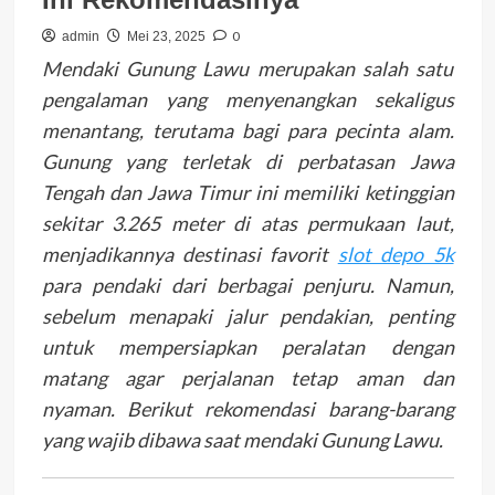
0
admin
Mei 23, 2025
Mendaki Gunung Lawu merupakan salah satu
pengalaman yang menyenangkan sekaligus
menantang, terutama bagi para pecinta alam.
Gunung yang terletak di perbatasan Jawa
Tengah dan Jawa Timur ini memiliki ketinggian
sekitar 3.265 meter di atas permukaan laut,
menjadikannya destinasi favorit
slot depo 5k
para pendaki dari berbagai penjuru. Namun,
sebelum menapaki jalur pendakian, penting
untuk mempersiapkan peralatan dengan
matang agar perjalanan tetap aman dan
nyaman. Berikut rekomendasi barang-barang
yang wajib dibawa saat mendaki Gunung Lawu.