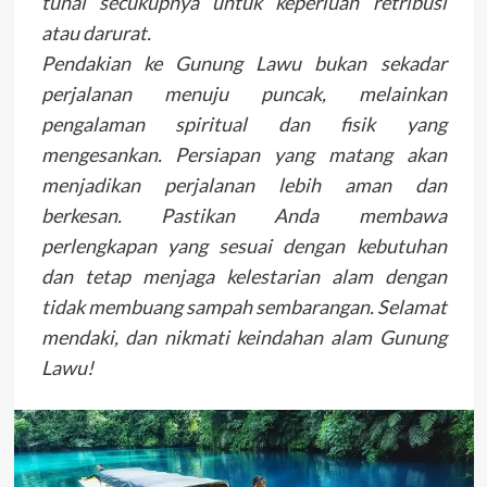
tunai secukupnya untuk keperluan retribusi
atau darurat.
Pendakian ke Gunung Lawu bukan sekadar
perjalanan menuju puncak, melainkan
pengalaman spiritual dan fisik yang
mengesankan. Persiapan yang matang akan
menjadikan perjalanan lebih aman dan
berkesan. Pastikan Anda membawa
perlengkapan yang sesuai dengan kebutuhan
dan tetap menjaga kelestarian alam dengan
tidak membuang sampah sembarangan. Selamat
mendaki, dan nikmati keindahan alam Gunung
Lawu!