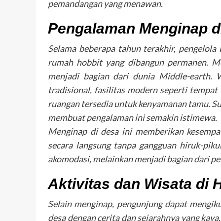
pemandangan yang menawan.
Pengalaman Menginap d
Selama beberapa tahun terakhir, pengelola
rumah hobbit yang dibangun permanen. Me
menjadi bagian dari dunia Middle-earth.
tradisional, fasilitas modern seperti tempa
ruangan tersedia untuk kenyamanan tamu. Su
membuat pengalaman ini semakin istimewa.
Menginap di desa ini memberikan kesempa
secara langsung tanpa gangguan hiruk-piku
akomodasi, melainkan menjadi bagian dari pe
Aktivitas dan Wisata di 
Selain menginap, pengunjung dapat mengiku
desa dengan cerita dan sejarahnya yang kaya.