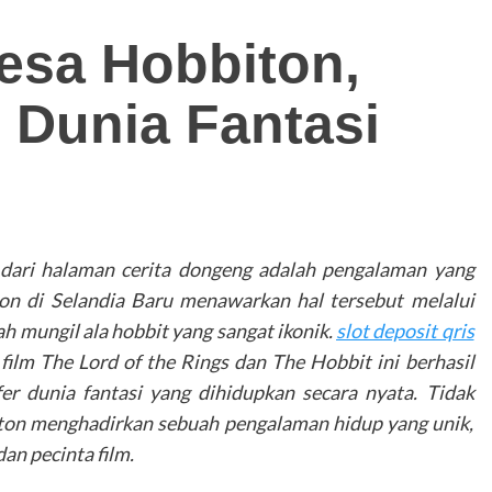
esa Hobbiton,
 Dunia Fantasi
 dari halaman cerita dongeng adalah pengalaman yang
ton di Selandia Baru menawarkan hal tersebut melalui
 mungil ala hobbit yang sangat ikonik.
slot deposit qris
 film
The Lord of the Rings
dan
The Hobbit
ini berhasil
 dunia fantasi yang dihidupkan secara nyata. Tidak
iton menghadirkan sebuah pengalaman hidup yang unik,
an pecinta film.