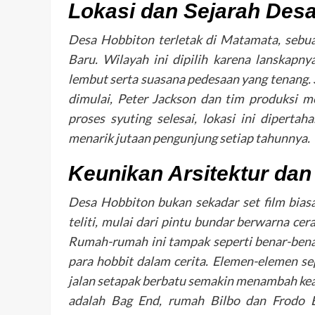
Lokasi dan Sejarah Des
Desa Hobbiton terletak di Matamata, sebuah
Baru. Wilayah ini dipilih karena lanskapn
lembut serta suasana pedesaan yang tenang. 
dimulai, Peter Jackson dan tim produksi me
proses syuting selesai, lokasi ini dipert
menarik jutaan pengunjung setiap tahunnya.
Keunikan Arsitektur dan 
Desa Hobbiton bukan sekadar set film biasa
teliti, mulai dari pintu bundar berwarna cer
Rumah-rumah ini tampak seperti benar-bena
para hobbit dalam cerita. Elemen-elemen sep
jalan setapak berbatu semakin menambah keas
adalah Bag End, rumah Bilbo dan Frodo B