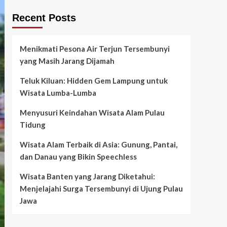
Recent Posts
Menikmati Pesona Air Terjun Tersembunyi
yang Masih Jarang Dijamah
Teluk Kiluan: Hidden Gem Lampung untuk
Wisata Lumba-Lumba
Menyusuri Keindahan Wisata Alam Pulau
Tidung
Wisata Alam Terbaik di Asia: Gunung, Pantai,
dan Danau yang Bikin Speechless
Wisata Banten yang Jarang Diketahui:
Menjelajahi Surga Tersembunyi di Ujung Pulau
Jawa