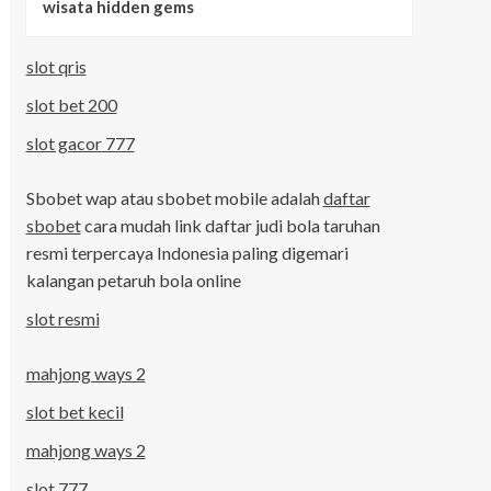
wisata hidden gems
slot qris
slot bet 200
slot gacor 777
Sbobet wap atau sbobet mobile adalah
daftar
sbobet
cara mudah link daftar judi bola taruhan
resmi terpercaya Indonesia paling digemari
kalangan petaruh bola online
slot resmi
mahjong ways 2
slot bet kecil
mahjong ways 2
slot 777