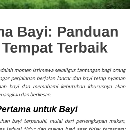
ma Bayi: Panduan
 Tempat Terbaik
dalah momen istimewa sekaligus tantangan bagi orang
agar perjalanan berjalan lancar dan bayi tetap nyaman
amah bayi dan memahami kebutuhan khususnya akan
nangkan dan berkesan.
Pertama untuk Bayi
han bayi terpenuhi, mulai dari perlengkapan makan,
uga jadwal tidur dan makan bayi agar tidak terganggu