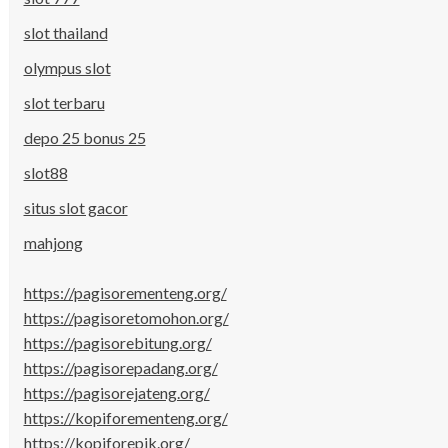
slot thailand
olympus slot
slot terbaru
depo 25 bonus 25
slot88
situs slot gacor
mahjong
https://pagisorementeng.org/
https://pagisoretomohon.org/
https://pagisorebitung.org/
https://pagisorepadang.org/
https://pagisorejateng.org/
https://kopiforementeng.org/
https://kopiforepik.org/