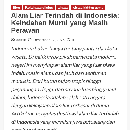
Blog
Pariwisata religius
wisata
wisata hidden gems
Alam Liar Terindah di Indonesia:
Keindahan Murni yang Masih
Perawan
0
admin
Desember 17, 2025
Indonesia bukan hanya tentang pantai dan kota
wisata. Di balik hiruk pikuk pariwisata modern,
negeri ini menyimpan
alam liar yang luar biasa
indah
, masih alami, dan jauh dari sentuhan
manusia. Dari hutan hujan tropis hingga
pegunungan tinggi, dari savana luas hingga laut
dalam, Indonesia adalah salah satu negara
dengan kekayaan alam liar terbesar di dunia.
Artikel ini mengulas
destinasi alam liar terindah
di Indonesia
yang memikat jiwa petualang dan
pencinta alam sejati.