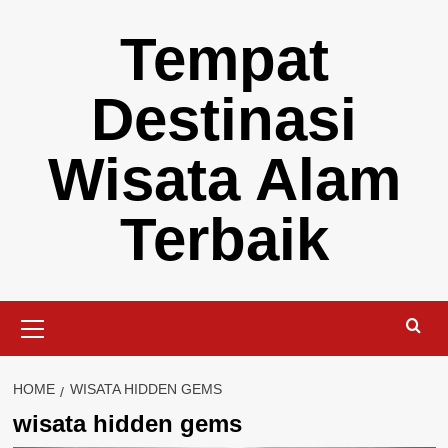
Skip
Tempat
to
content
Destinasi
Wisata Alam
Terbaik
Primary
Menu
HOME
WISATA HIDDEN GEMS
wisata hidden gems