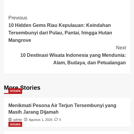
Post
Previous
10 Hidden Gems Riau Kepulauan: Keindahan
Navigation
Tersembunyi dari Pulau, Pantai, hingga Hutan
Mangrove
Next
10 Destinasi Wisata Indonesia yang Mendunia:
Alam, Budaya, dan Petualangan
More Stories
wisata
Menikmati Pesona Air Terjun Tersembunyi yang
Masih Jarang Dijamah
admin
Agustus 1, 2026
0
wisata