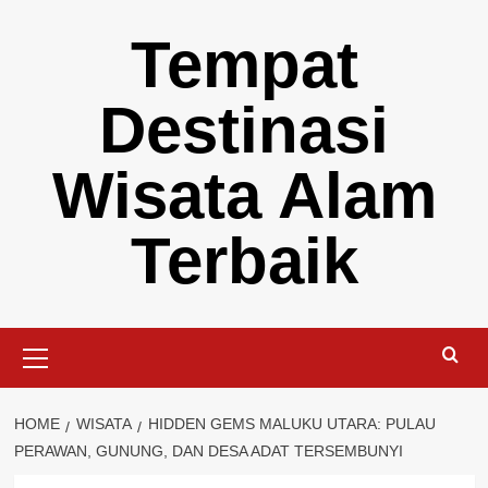
Skip
Tempat
to
content
Destinasi
Wisata Alam
Terbaik
Primary
Menu
HOME
WISATA
HIDDEN GEMS MALUKU UTARA: PULAU
PERAWAN, GUNUNG, DAN DESA ADAT TERSEMBUNYI