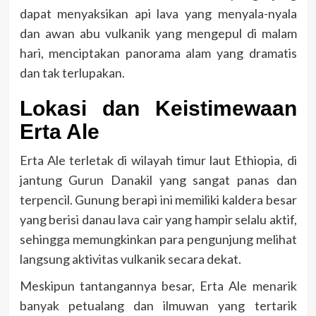
dapat menyaksikan api lava yang menyala-nyala
dan awan abu vulkanik yang mengepul di malam
hari, menciptakan panorama alam yang dramatis
dan tak terlupakan.
Lokasi dan Keistimewaan
Erta Ale
Erta Ale terletak di wilayah timur laut Ethiopia, di
jantung Gurun Danakil yang sangat panas dan
terpencil. Gunung berapi ini memiliki kaldera besar
yang berisi danau lava cair yang hampir selalu aktif,
sehingga memungkinkan para pengunjung melihat
langsung aktivitas vulkanik secara dekat.
Meskipun tantangannya besar, Erta Ale menarik
banyak petualang dan ilmuwan yang tertarik