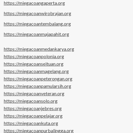
https://miegacoangaperta.org
https://miegacoanwirobrajan.org
https://miegacoantembalang.org
https://miegacoanmajapahit.org
https://miegacoanmedankarya.org
https://miegacoanpolonia.org
https://miegacoanseituan.org
https://miegacoanmagelang.org
https://miegacoanpeterongan.org
https://miegacoanpamularsih.org
https://miegacoanveteran.org
https://miegacoansolo.org
https://miegacoanjebres.org
https://miegacoanpelajar.org
https://miegacoankuta.org
https://miegacoanpurbalingga.org