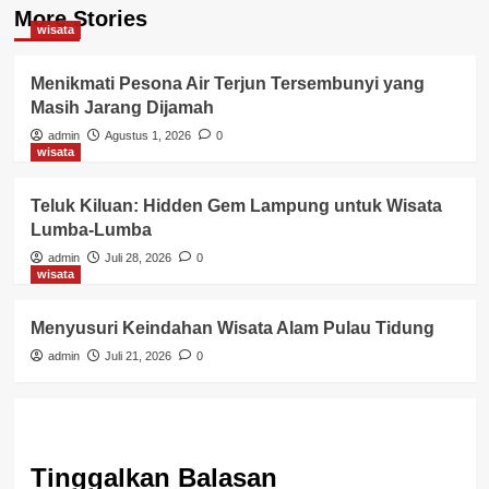
More Stories
wisata
Menikmati Pesona Air Terjun Tersembunyi yang
Masih Jarang Dijamah
admin
Agustus 1, 2026
0
wisata
Teluk Kiluan: Hidden Gem Lampung untuk Wisata
Lumba-Lumba
admin
Juli 28, 2026
0
wisata
Menyusuri Keindahan Wisata Alam Pulau Tidung
admin
Juli 21, 2026
0
Tinggalkan Balasan