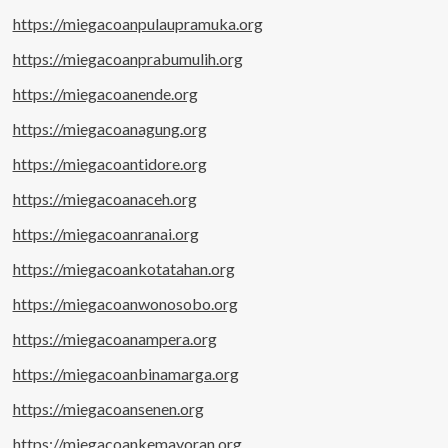
https://miegacoanpulaupramuka.org
https://miegacoanprabumulih.org
https://miegacoanende.org
https://miegacoanagung.org
https://miegacoantidore.org
https://miegacoanaceh.org
https://miegacoanranai.org
https://miegacoankotatahan.org
https://miegacoanwonosobo.org
https://miegacoanampera.org
https://miegacoanbinamarga.org
https://miegacoansenen.org
https://miegacoankemayoran.org