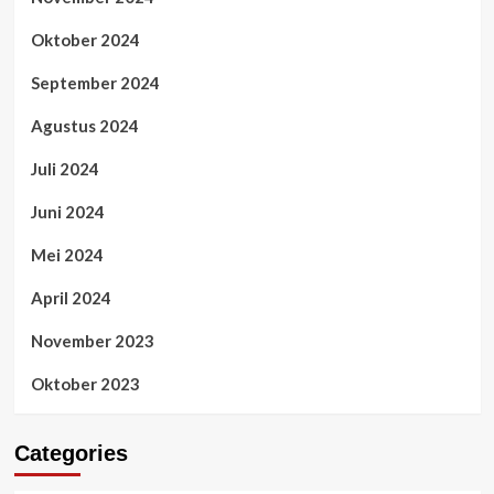
Oktober 2024
September 2024
Agustus 2024
Juli 2024
Juni 2024
Mei 2024
April 2024
November 2023
Oktober 2023
Categories