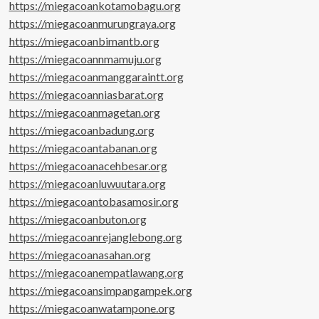
https://miegacoankotamobagu.org
https://miegacoanmurungraya.org
https://miegacoanbimantb.org
https://miegacoannmamuju.org
https://miegacoanmanggaraintt.org
https://miegacoanniasbarat.org
https://miegacoanmagetan.org
https://miegacoanbadung.org
https://miegacoantabanan.org
https://miegacoanacehbesar.org
https://miegacoanluwuutara.org
https://miegacoantobasamosir.org
https://miegacoanbuton.org
https://miegacoanrejanglebong.org
https://miegacoanasahan.org
https://miegacoanempatlawang.org
https://miegacoansimpangampek.org
https://miegacoanwatampone.org