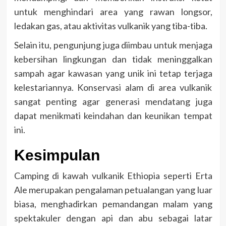
untuk menghindari area yang rawan longsor,
ledakan gas, atau aktivitas vulkanik yang tiba-tiba.
Selain itu, pengunjung juga diimbau untuk menjaga
kebersihan lingkungan dan tidak meninggalkan
sampah agar kawasan yang unik ini tetap terjaga
kelestariannya. Konservasi alam di area vulkanik
sangat penting agar generasi mendatang juga
dapat menikmati keindahan dan keunikan tempat
ini.
Kesimpulan
Camping di kawah vulkanik Ethiopia seperti Erta
Ale merupakan pengalaman petualangan yang luar
biasa, menghadirkan pemandangan malam yang
spektakuler dengan api dan abu sebagai latar