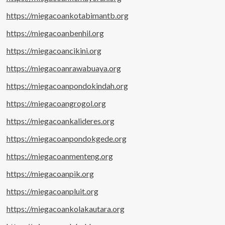
https://miegacoankotabimantb.org
https://miegacoanbenhil.org
https://miegacoancikini.org
https://miegacoanrawabuaya.org
https://miegacoanpondokindah.org
https://miegacoangrogol.org
https://miegacoankalideres.org
https://miegacoanpondokgede.org
https://miegacoanmenteng.org
https://miegacoanpik.org
https://miegacoanpluit.org
https://miegacoankolakautara.org