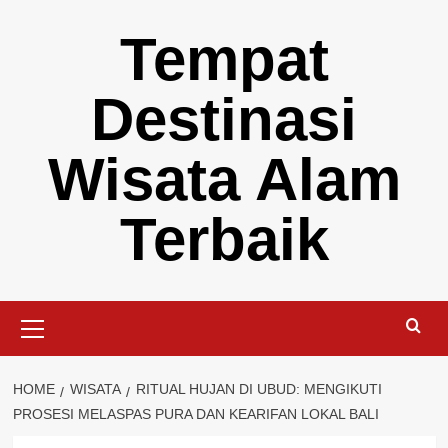
Skip
Tempat
to
content
Destinasi
Wisata Alam
Terbaik
Primary
Menu
HOME
WISATA
RITUAL HUJAN DI UBUD: MENGIKUTI
PROSESI MELASPAS PURA DAN KEARIFAN LOKAL BALI