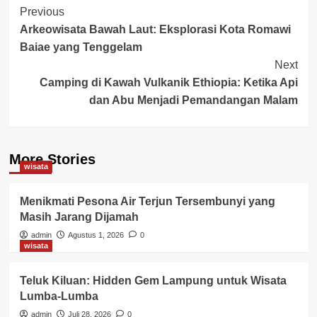
Post
Previous
Arkeowisata Bawah Laut: Eksplorasi Kota Romawi
Navigation
Baiae yang Tenggelam
Next
Camping di Kawah Vulkanik Ethiopia: Ketika Api
dan Abu Menjadi Pemandangan Malam
More Stories
wisata
Menikmati Pesona Air Terjun Tersembunyi yang
Masih Jarang Dijamah
admin
Agustus 1, 2026
0
wisata
Teluk Kiluan: Hidden Gem Lampung untuk Wisata
Lumba-Lumba
admin
Juli 28, 2026
0