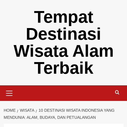
Skip
Tempat
to
content
Destinasi
Wisata Alam
Terbaik
Primary
Menu
HOME
WISATA
10 DESTINASI WISATA INDONESIA YANG
MENDUNIA: ALAM, BUDAYA, DAN PETUALANGAN