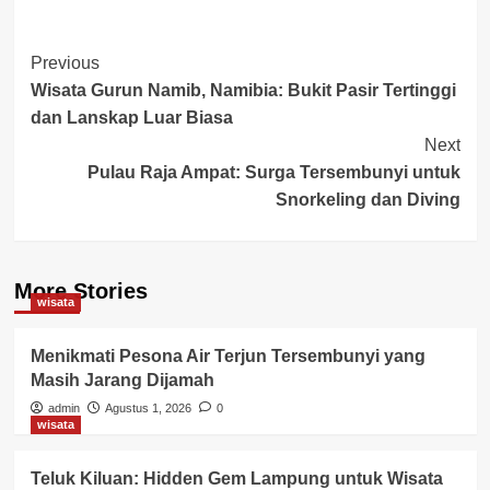
Post
Previous
Wisata Gurun Namib, Namibia: Bukit Pasir Tertinggi
Navigation
dan Lanskap Luar Biasa
Next
Pulau Raja Ampat: Surga Tersembunyi untuk
Snorkeling dan Diving
More Stories
wisata
Menikmati Pesona Air Terjun Tersembunyi yang
Masih Jarang Dijamah
admin
Agustus 1, 2026
0
wisata
Teluk Kiluan: Hidden Gem Lampung untuk Wisata