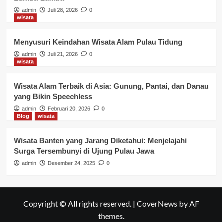
admin
Juli 28, 2026
0
wisata
Menyusuri Keindahan Wisata Alam Pulau Tidung
admin
Juli 21, 2026
0
wisata
Wisata Alam Terbaik di Asia: Gunung, Pantai, dan Danau
yang Bikin Speechless
admin
Februari 20, 2026
0
Blog
wisata
Wisata Banten yang Jarang Diketahui: Menjelajahi
Surga Tersembunyi di Ujung Pulau Jawa
admin
Desember 24, 2025
0
Copyright © All rights reserved.
|
CoverNews
by AF
themes.