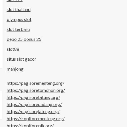
slot thailand
olympus slot
slot terbaru
depo 25 bonus 25
slot88
situs slot gacor
mahjong
https://pagisorementeng.org/
https://pagisoretomohon.org/
https://pagisorebitung.org/
https://pagisorepadang.org/
https://pagisorejateng.org/
https://kopiforementeng.org/
https://kopiforepik.org/