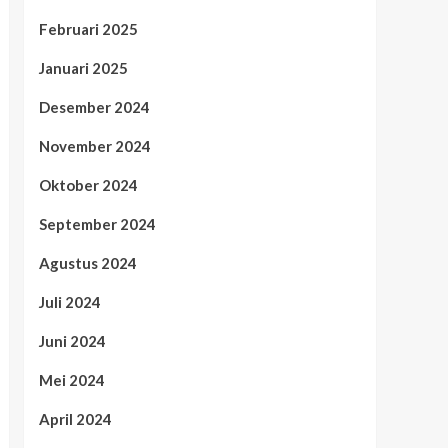
Februari 2025
Januari 2025
Desember 2024
November 2024
Oktober 2024
September 2024
Agustus 2024
Juli 2024
Juni 2024
Mei 2024
April 2024