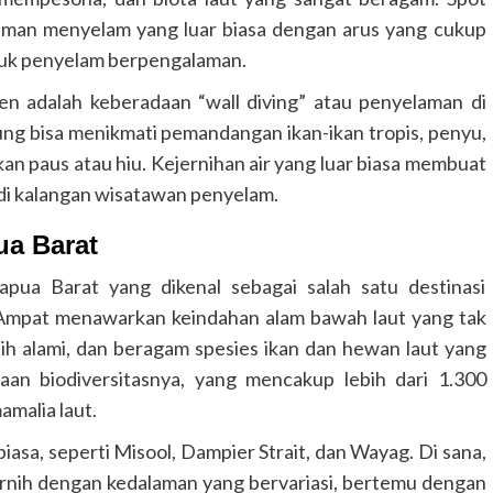
man menyelam yang luar biasa dengan arus yang cukup
ntuk penyelam berpengalaman.
n adalah keberadaan “wall diving” atau penyelaman di
ng bisa menikmati pemandangan ikan-ikan tropis, penyu,
n paus atau hiu. Kejernihan air yang luar biasa membuat
di kalangan wisatawan penyelam.
ua Barat
pua Barat yang dikenal sebagai salah satu destinasi
 Ampat menawarkan keindahan alam bawah laut yang tak
h alami, dan beragam spesies ikan dan hewan laut yang
aan biodiversitasnya, yang mencakup lebih dari 1.300
amalia laut.
iasa, seperti Misool, Dampier Strait, dan Wayag. Di sana,
ernih dengan kedalaman yang bervariasi, bertemu dengan