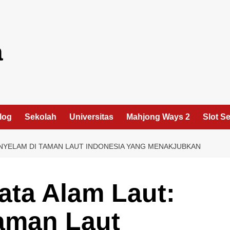
a
log
Sekolah
Universitas
Mahjong Ways 2
Slot S
ENYELAM DI TAMAN LAUT INDONESIA YANG MENAKJUBKAN
ata Alam Laut:
aman Laut