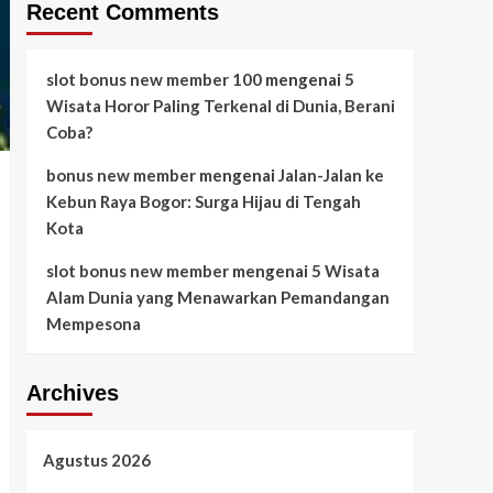
Recent Comments
slot bonus new member 100
mengenai
5
Wisata Horor Paling Terkenal di Dunia, Berani
Coba?
bonus new member
mengenai
Jalan-Jalan ke
Kebun Raya Bogor: Surga Hijau di Tengah
Kota
slot bonus new member
mengenai
5 Wisata
Alam Dunia yang Menawarkan Pemandangan
Mempesona
Archives
Agustus 2026