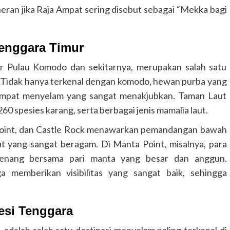
k heran jika Raja Ampat sering disebut sebagai “Mekka bagi
enggara Timur
ar Pulau Komodo dan sekitarnya, merupakan salah satu
ia. Tidak hanya terkenal dengan komodo, hewan purba yang
i tempat menyelam yang sangat menakjubkan. Taman Laut
260 spesies karang, serta berbagai jenis mamalia laut.
Point, dan Castle Rock menawarkan pemandangan bawah
t yang sangat beragam. Di Manta Point, misalnya, para
enang bersama pari manta yang besar dan anggun.
 memberikan visibilitas yang sangat baik, sehingga
esi Tenggara
 adalah salah satu destinasi menyelam paling terkenal di