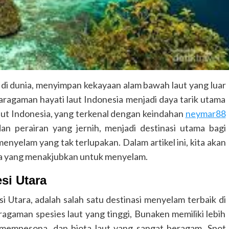
 di dunia, menyimpan kekayaan alam bawah laut yang luar
karagaman hayati laut Indonesia menjadi daya tarik utama
aut Indonesia, yang terkenal dengan keindahan
neymar88
an perairan yang jernih, menjadi destinasi utama bagi
nyelam yang tak terlupakan. Dalam artikel ini, kita akan
ia yang menakjubkan untuk menyelam.
si Utara
i Utara, adalah salah satu destinasi menyelam terbaik di
agaman spesies laut yang tinggi, Bunaken memiliki lebih
 mempesona, dan biota laut yang sangat beragam. Spot