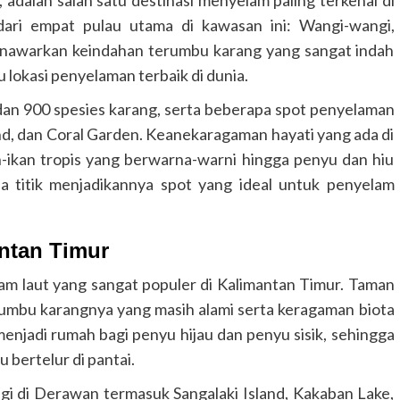
dari empat pulau utama di kawasan ini: Wangi-wangi,
enawarkan keindahan terumbu karang yang sangat indah
 lokasi penyelaman terbaik di dunia.
n dan 900 spesies karang, serta beberapa spot penyelaman
land, dan Coral Garden. Keanekaragaman hayati yang ada di
n-ikan tropis yang berwarna-warni hingga penyu dan hiu
pa titik menjadikannya spot yang ideal untuk penyelam
ntan Timur
lam laut yang sangat populer di Kalimantan Timur. Taman
umbu karangnya yang masih alami serta keragaman biota
 menjadi rumah bagi penyu hijau dan penyu sisik, sehingga
 bertelur di pantai.
i di Derawan termasuk Sangalaki Island, Kakaban Lake,