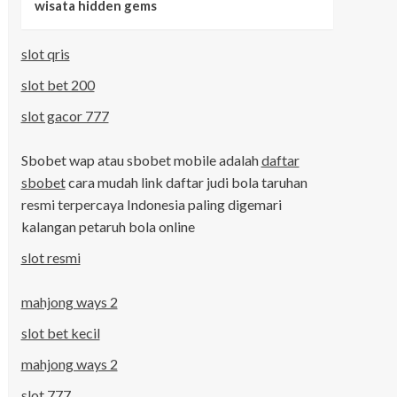
wisata hidden gems
slot qris
slot bet 200
slot gacor 777
Sbobet wap atau sbobet mobile adalah
daftar
sbobet
cara mudah link daftar judi bola taruhan
resmi terpercaya Indonesia paling digemari
kalangan petaruh bola online
slot resmi
mahjong ways 2
slot bet kecil
mahjong ways 2
slot 777