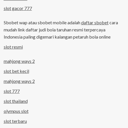
slot gacor 777
Sbobet wap atau sbobet mobile adalah
daftar sbobet
cara
mudah link daftar judi bola taruhan resmi terpercaya
Indonesia paling digemari kalangan petaruh bola online
slot resmi
mahjong ways 2
slot bet kecil
mahjong ways 2
slot 777
slot thailand
olympus slot
slot terbaru