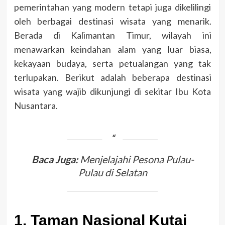
pemerintahan yang modern tetapi juga dikelilingi
oleh berbagai destinasi wisata yang menarik.
Berada di Kalimantan Timur, wilayah ini
menawarkan keindahan alam yang luar biasa,
kekayaan budaya, serta petualangan yang tak
terlupakan. Berikut adalah beberapa destinasi
wisata yang wajib dikunjungi di sekitar Ibu Kota
Nusantara.
Baca Juga:
Menjelajahi Pesona Pulau-
Pulau di Selatan
1. Taman Nasional Kutai