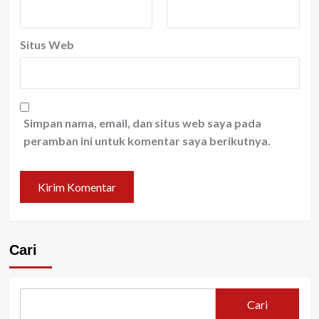
Situs Web
Simpan nama, email, dan situs web saya pada
peramban ini untuk komentar saya berikutnya.
Cari
Cari