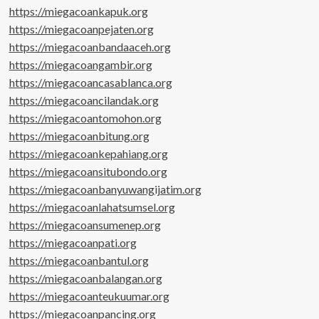
https://miegacoankapuk.org
https://miegacoanpejaten.org
https://miegacoanbandaaceh.org
https://miegacoangambir.org
https://miegacoancasablanca.org
https://miegacoancilandak.org
https://miegacoantomohon.org
https://miegacoanbitung.org
https://miegacoankepahiang.org
https://miegacoansitubondo.org
https://miegacoanbanyuwangijatim.org
https://miegacoanlahatsumsel.org
https://miegacoansumenep.org
https://miegacoanpati.org
https://miegacoanbantul.org
https://miegacoanbalangan.org
https://miegacoanteukuumar.org
https://miegacoanpancing.org