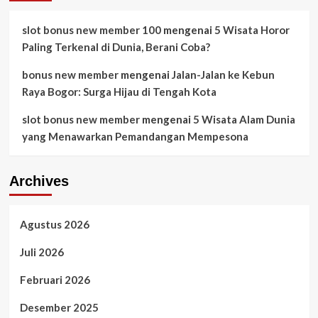
slot bonus new member 100
mengenai
5 Wisata Horor
Paling Terkenal di Dunia, Berani Coba?
bonus new member
mengenai
Jalan-Jalan ke Kebun
Raya Bogor: Surga Hijau di Tengah Kota
slot bonus new member
mengenai
5 Wisata Alam Dunia
yang Menawarkan Pemandangan Mempesona
Archives
Agustus 2026
Juli 2026
Februari 2026
Desember 2025