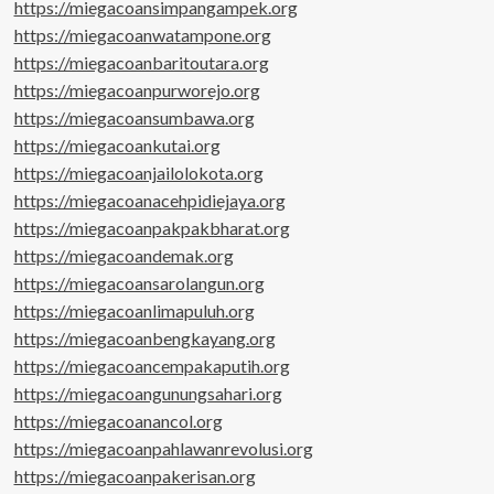
https://miegacoansimpangampek.org
https://miegacoanwatampone.org
https://miegacoanbaritoutara.org
https://miegacoanpurworejo.org
https://miegacoansumbawa.org
https://miegacoankutai.org
https://miegacoanjailolokota.org
https://miegacoanacehpidiejaya.org
https://miegacoanpakpakbharat.org
https://miegacoandemak.org
https://miegacoansarolangun.org
https://miegacoanlimapuluh.org
https://miegacoanbengkayang.org
https://miegacoancempakaputih.org
https://miegacoangunungsahari.org
https://miegacoanancol.org
https://miegacoanpahlawanrevolusi.org
https://miegacoanpakerisan.org