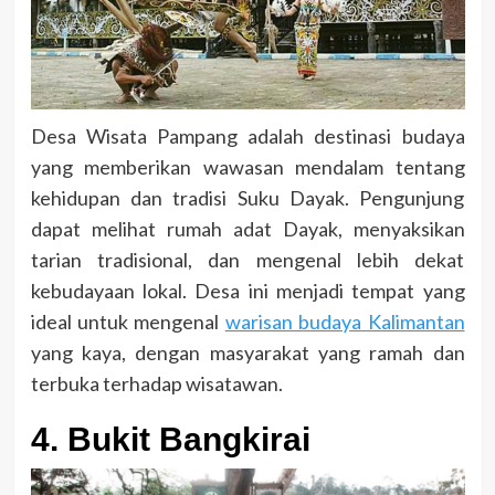
Desa Wisata Pampang adalah destinasi budaya
yang memberikan wawasan mendalam tentang
kehidupan dan tradisi Suku Dayak. Pengunjung
dapat melihat rumah adat Dayak, menyaksikan
tarian tradisional, dan mengenal lebih dekat
kebudayaan lokal. Desa ini menjadi tempat yang
ideal untuk mengenal
warisan budaya Kalimantan
yang kaya, dengan masyarakat yang ramah dan
terbuka terhadap wisatawan.
4. Bukit Bangkirai