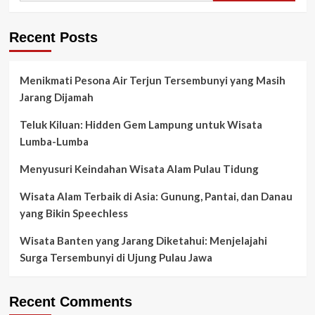
Recent Posts
Menikmati Pesona Air Terjun Tersembunyi yang Masih
Jarang Dijamah
Teluk Kiluan: Hidden Gem Lampung untuk Wisata
Lumba-Lumba
Menyusuri Keindahan Wisata Alam Pulau Tidung
Wisata Alam Terbaik di Asia: Gunung, Pantai, dan Danau
yang Bikin Speechless
Wisata Banten yang Jarang Diketahui: Menjelajahi
Surga Tersembunyi di Ujung Pulau Jawa
Recent Comments