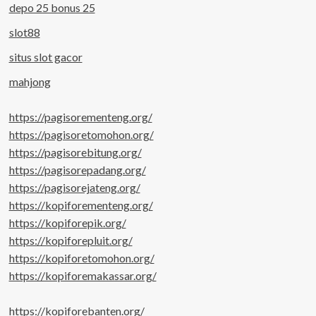
depo 25 bonus 25
slot88
situs slot gacor
mahjong
https://pagisorementeng.org/
https://pagisoretomohon.org/
https://pagisorebitung.org/
https://pagisorepadang.org/
https://pagisorejateng.org/
https://kopiforementeng.org/
https://kopiforepik.org/
https://kopiforepluit.org/
https://kopiforetomohon.org/
https://kopiforemakassar.org/
https://kopiforebanten.org/