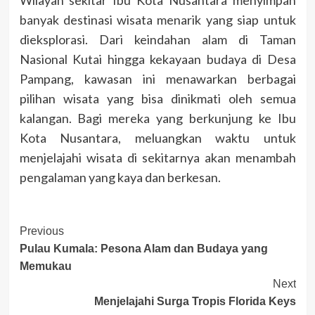
Wilayah sekitar Ibu Kota Nusantara menyimpan
banyak destinasi wisata menarik yang siap untuk
dieksplorasi. Dari keindahan alam di Taman
Nasional Kutai hingga kekayaan budaya di Desa
Pampang, kawasan ini menawarkan berbagai
pilihan wisata yang bisa dinikmati oleh semua
kalangan. Bagi mereka yang berkunjung ke Ibu
Kota Nusantara, meluangkan waktu untuk
menjelajahi wisata di sekitarnya akan menambah
pengalaman yang kaya dan berkesan.
Post
Previous
Pulau Kumala: Pesona Alam dan Budaya yang
Navigation
Memukau
Next
Menjelajahi Surga Tropis Florida Keys