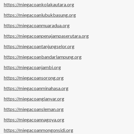
https://miegacoankolakautara.org
https://miegacoanlubukbasung.org
https://miegacoanmuaradua.org
https://miegacoanpenajampaserutara.org
https://miegacoantanjungselor.org
https://miegacoanbandarlampung.org
https://miegacoanjambi.org
https://miegacoansorong.org
https://miegacoanminahasa.org
https://miegacoangianyar.org
https://miegacoansleman.org
https://miegacoannagoya.org
https://miegacoanmongonsidi.org