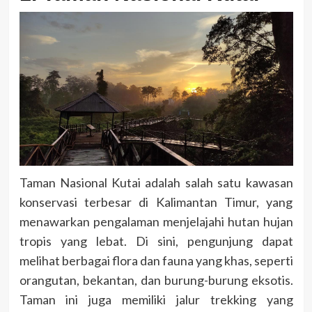
Taman Nasional Kutai adalah salah satu kawasan
konservasi terbesar di Kalimantan Timur, yang
menawarkan pengalaman menjelajahi hutan hujan
tropis yang lebat. Di sini, pengunjung dapat
melihat berbagai flora dan fauna yang khas, seperti
orangutan, bekantan, dan burung-burung eksotis.
Taman ini juga memiliki jalur trekking yang