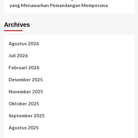
yang Menawarkan Pemandangan Mempesona
Archives
Agustus 2026
Juli 2026
Februari 2026
Desember 2025
November 2025
Oktober 2025
September 2025
Agustus 2025