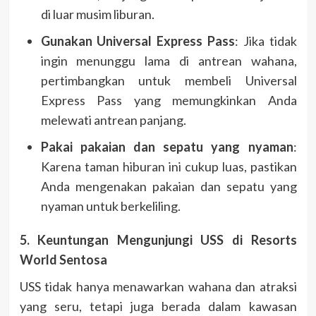
di luar musim liburan.
Gunakan Universal Express Pass
: Jika tidak
ingin menunggu lama di antrean wahana,
pertimbangkan untuk membeli Universal
Express Pass yang memungkinkan Anda
melewati antrean panjang.
Pakai pakaian dan sepatu yang nyaman
:
Karena taman hiburan ini cukup luas, pastikan
Anda mengenakan pakaian dan sepatu yang
nyaman untuk berkeliling.
5. Keuntungan Mengunjungi USS di Resorts
World Sentosa
USS tidak hanya menawarkan wahana dan atraksi
yang seru, tetapi juga berada dalam kawasan