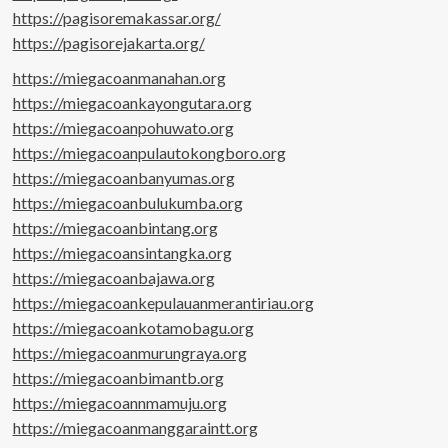
https://pagisoremakassar.org/
https://pagisorejakarta.org/
https://miegacoanmanahan.org
https://miegacoankayongutara.org
https://miegacoanpohuwato.org
https://miegacoanpulautokongboro.org
https://miegacoanbanyumas.org
https://miegacoanbulukumba.org
https://miegacoanbintang.org
https://miegacoansintangka.org
https://miegacoanbajawa.org
https://miegacoankepulauanmerantiriau.org
https://miegacoankotamobagu.org
https://miegacoanmurungraya.org
https://miegacoanbimantb.org
https://miegacoannmamuju.org
https://miegacoanmanggaraintt.org