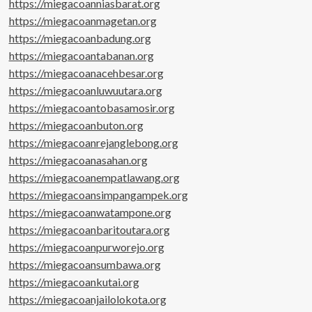
https://miegacoanniasbarat.org
https://miegacoanmagetan.org
https://miegacoanbadung.org
https://miegacoantabanan.org
https://miegacoanacehbesar.org
https://miegacoanluwuutara.org
https://miegacoantobasamosir.org
https://miegacoanbuton.org
https://miegacoanrejanglebong.org
https://miegacoanasahan.org
https://miegacoanempatlawang.org
https://miegacoansimpangampek.org
https://miegacoanwatampone.org
https://miegacoanbaritoutara.org
https://miegacoanpurworejo.org
https://miegacoansumbawa.org
https://miegacoankutai.org
https://miegacoanjailolokota.org