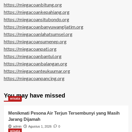
https://miegacoanbitung.org
https://miegacoankepahiang.org
https://miegacoansitubondo.org
https://miegacoanbanyuwangijatim.org
https://miegacoanlahatsumsel.org
https://miegacoansumenep.org
https://miegacoanpati.org
https://miegacoanbantul.org
https://miegacoanbalangan.org
https://miegacoanteukuumar.org
https://miegacoanpancing.org
You may have missed
wisata
Menikmati Pesona Air Terjun Tersembunyi yang Masih
Jarang Dijamah
admin
Agustus 1, 2026
0
wisata