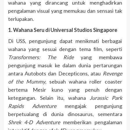
wahana yang dirancang untuk menghadirkan
pengalaman visual yang memukau dan sensasi tak
terlupakan.
1. Wahana Seru di Universal Studios Singapore
Di USS, pengunjung dapat menikmati berbagai
wahana yang sesuai dengan tema film, seperti
Transformers: The Ride
yang membawa
pengunjung masuk ke dalam dunia pertarungan
antara Autobots dan Decepticons, atau
Revenge
of the Mummy
, sebuah wahana roller coaster
bertema Mesir kuno yang penuh dengan
ketegangan. Selain itu, wahana
Jurassic Park
Rapids Adventure
mengajak pengunjung
berpetualang di dunia dinosaurus, sementara
Shrek 4-D Adventure
memberikan pengalaman