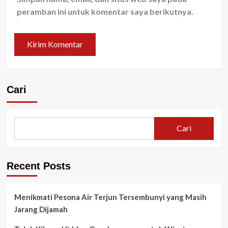
peramban ini untuk komentar saya berikutnya.
Cari
Cari
Recent Posts
Menikmati Pesona Air Terjun Tersembunyi yang Masih
Jarang Dijamah