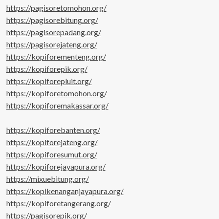
https://pagisoretomohon.org/
https://pagisorebitung.org/
https://pagisorepadang.org/
https://pagisorejateng.org/
https://kopiforementeng.org/
https://kopiforepik.org/
https://kopiforepluit.org/
https://kopiforetomohon.org/
https://kopiforemakassar.org/
https://kopiforebanten.org/
https://kopiforejateng.org/
https://kopiforesumut.org/
https://kopiforejayapura.org/
https://mixuebitung.org/
https://kopikenanganjayapura.org/
https://kopiforetangerang.org/
https://pagisorepik.org/