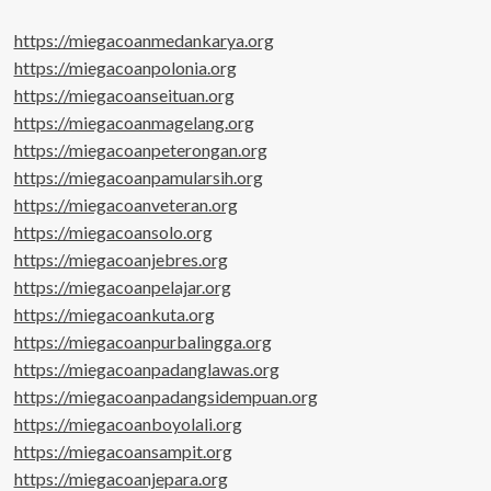
https://miegacoanmedankarya.org
https://miegacoanpolonia.org
https://miegacoanseituan.org
https://miegacoanmagelang.org
https://miegacoanpeterongan.org
https://miegacoanpamularsih.org
https://miegacoanveteran.org
https://miegacoansolo.org
https://miegacoanjebres.org
https://miegacoanpelajar.org
https://miegacoankuta.org
https://miegacoanpurbalingga.org
https://miegacoanpadanglawas.org
https://miegacoanpadangsidempuan.org
https://miegacoanboyolali.org
https://miegacoansampit.org
https://miegacoanjepara.org