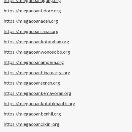
https://miegacoanagung.org
https://miegacoantidore.org
https://miegacoanaceh.org
https://miegacoanranai.org
https://miegacoankotatahan.org
https://miegacoanwonosobo.org
https://miegacoanampera.org
https://miegacoanbinamarga.org
https://miegacoansenen.org
https://miegacoankemayoran.org
https://miegacoankotabimantb.org
https://miegacoanbenhil.org
https://miegacoancikini.org