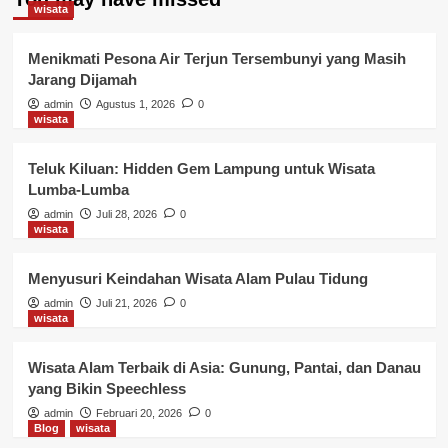
wisata
Menikmati Pesona Air Terjun Tersembunyi yang Masih
Jarang Dijamah
admin
Agustus 1, 2026
0
wisata
Teluk Kiluan: Hidden Gem Lampung untuk Wisata
Lumba-Lumba
admin
Juli 28, 2026
0
wisata
Menyusuri Keindahan Wisata Alam Pulau Tidung
admin
Juli 21, 2026
0
wisata
Wisata Alam Terbaik di Asia: Gunung, Pantai, dan Danau
yang Bikin Speechless
admin
Februari 20, 2026
0
Blog
wisata