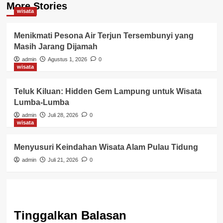
More Stories
wisata
Menikmati Pesona Air Terjun Tersembunyi yang
Masih Jarang Dijamah
admin
Agustus 1, 2026
0
wisata
Teluk Kiluan: Hidden Gem Lampung untuk Wisata
Lumba-Lumba
admin
Juli 28, 2026
0
wisata
Menyusuri Keindahan Wisata Alam Pulau Tidung
admin
Juli 21, 2026
0
Tinggalkan Balasan