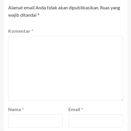
Alamat email Anda tidak akan dipublikasikan.
Ruas yang
wajib ditandai
*
Komentar
*
Nama
*
Email
*