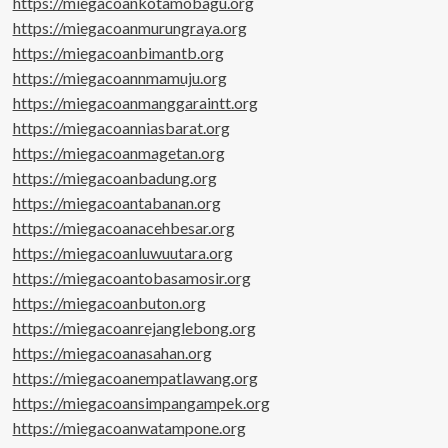
https://miegacoankotamobagu.org
https://miegacoanmurungraya.org
https://miegacoanbimantb.org
https://miegacoannmamuju.org
https://miegacoanmanggaraintt.org
https://miegacoanniasbarat.org
https://miegacoanmagetan.org
https://miegacoanbadung.org
https://miegacoantabanan.org
https://miegacoanacehbesar.org
https://miegacoanluwuutara.org
https://miegacoantobasamosir.org
https://miegacoanbuton.org
https://miegacoanrejanglebong.org
https://miegacoanasahan.org
https://miegacoanempatlawang.org
https://miegacoansimpangampek.org
https://miegacoanwatampone.org