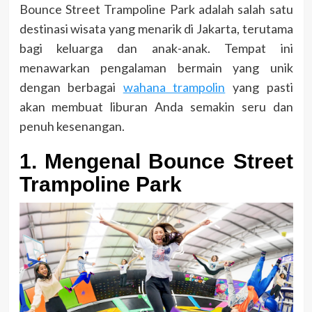
Bounce Street Trampoline Park adalah salah satu
destinasi wisata yang menarik di Jakarta, terutama
bagi keluarga dan anak-anak. Tempat ini
menawarkan pengalaman bermain yang unik
dengan berbagai
wahana trampolin
yang pasti
akan membuat liburan Anda semakin seru dan
penuh kesenangan.
1. Mengenal Bounce Street
Trampoline Park