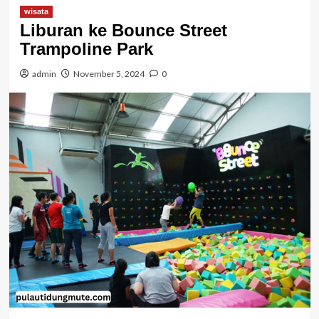
wisata
Liburan ke Bounce Street
Trampoline Park
admin
November 5, 2024
0