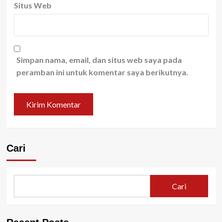
Situs Web
Simpan nama, email, dan situs web saya pada
peramban ini untuk komentar saya berikutnya.
Cari
Cari