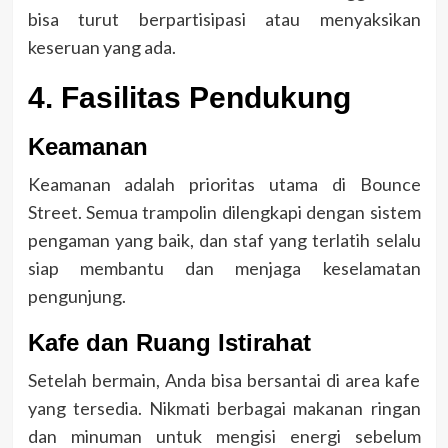
bisa turut berpartisipasi atau menyaksikan
keseruan yang ada.
4. Fasilitas Pendukung
Keamanan
Keamanan adalah prioritas utama di Bounce
Street. Semua trampolin dilengkapi dengan sistem
pengaman yang baik, dan staf yang terlatih selalu
siap membantu dan menjaga keselamatan
pengunjung.
Kafe dan Ruang Istirahat
Setelah bermain, Anda bisa bersantai di area kafe
yang tersedia. Nikmati berbagai makanan ringan
dan minuman untuk mengisi energi sebelum