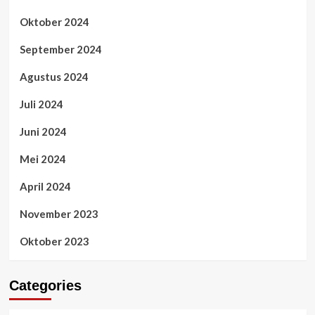
Oktober 2024
September 2024
Agustus 2024
Juli 2024
Juni 2024
Mei 2024
April 2024
November 2023
Oktober 2023
Categories