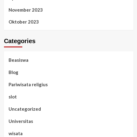
November 2023
Oktober 2023
Categories
Beasiswa
Blog
Pariwisata religius
slot
Uncategorized
Universitas
wisata