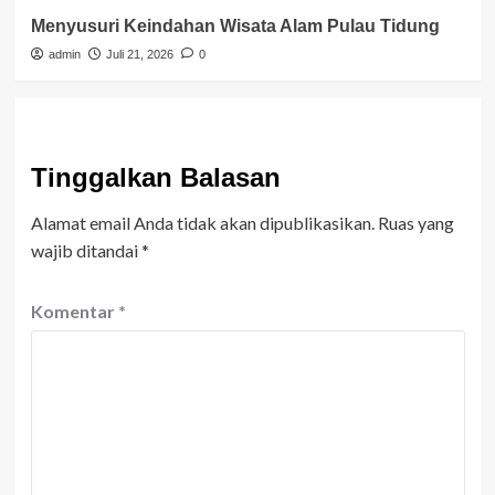
Menyusuri Keindahan Wisata Alam Pulau Tidung
admin
Juli 21, 2026
0
Tinggalkan Balasan
Alamat email Anda tidak akan dipublikasikan.
Ruas yang
wajib ditandai
*
Komentar
*