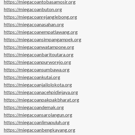
https://miegacoantobasamosir.org
https://miegacoanbuton.org
https://miegacoanrejanglebong.org
https://miegacoanasahan.org
https://miegacoanempatlawang.org
https://miegacoansimpangampek.org
https://miegacoanwatampone.org
https://miegacoanbaritoutara.org
https://miegacoanpurworejo.org
https://miegacoansumbawa.org
https://miegacoankutai.org
https://miegacoanjailolokota.org
https://miegacoanacehpidiejaya.org
https://miegacoanpakpakbharat.org
https://miegacoandemak.org
https://miegacoansarolangun.org
https://miegacoanlimapuluh.org
https://miegacoanbengkayang.org