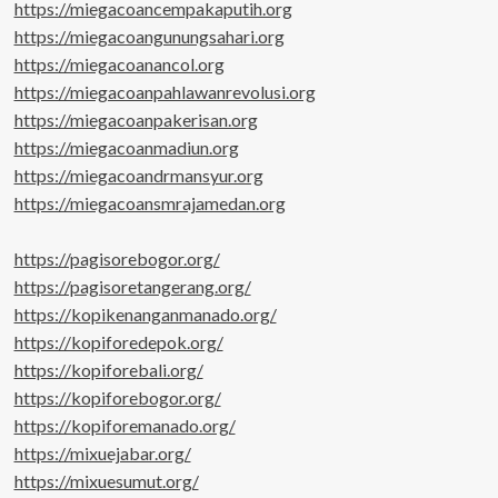
https://miegacoancempakaputih.org
https://miegacoangunungsahari.org
https://miegacoanancol.org
https://miegacoanpahlawanrevolusi.org
https://miegacoanpakerisan.org
https://miegacoanmadiun.org
https://miegacoandrmansyur.org
https://miegacoansmrajamedan.org
https://pagisorebogor.org/
https://pagisoretangerang.org/
https://kopikenanganmanado.org/
https://kopiforedepok.org/
https://kopiforebali.org/
https://kopiforebogor.org/
https://kopiforemanado.org/
https://mixuejabar.org/
https://mixuesumut.org/