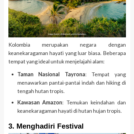
Kolombia merupakan negara dengan
keanekaragaman hayati yang luar biasa. Beberapa
tempat yang ideal untuk menjelajahi alam:
Taman Nasional Tayrona
: Tempat yang
menawarkan pantai-pantai indah dan hiking di
tengah hutan tropis.
Kawasan Amazon
: Temukan keindahan dan
keanekaragaman hayati di hutan hujan tropis.
3. Menghadiri Festival