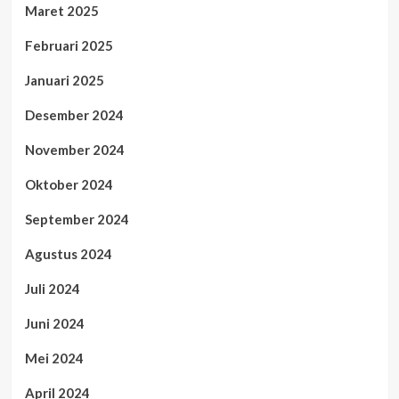
Maret 2025
Februari 2025
Januari 2025
Desember 2024
November 2024
Oktober 2024
September 2024
Agustus 2024
Juli 2024
Juni 2024
Mei 2024
April 2024