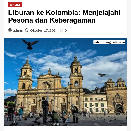
wisata
Liburan ke Kolombia: Menjelajahi
Pesona dan Keberagaman
admin
Oktober 17, 2024
0