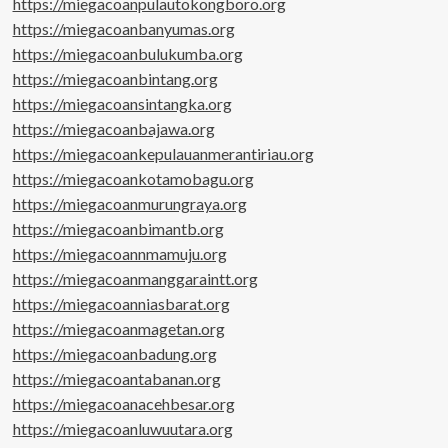
https://miegacoanpulautokongboro.org
https://miegacoanbanyumas.org
https://miegacoanbulukumba.org
https://miegacoanbintang.org
https://miegacoansintangka.org
https://miegacoanbajawa.org
https://miegacoankepulauanmerantiriau.org
https://miegacoankotamobagu.org
https://miegacoanmurungraya.org
https://miegacoanbimantb.org
https://miegacoannmamuju.org
https://miegacoanmanggaraintt.org
https://miegacoanniasbarat.org
https://miegacoanmagetan.org
https://miegacoanbadung.org
https://miegacoantabanan.org
https://miegacoanacehbesar.org
https://miegacoanluwuutara.org