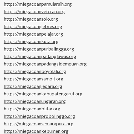
https://miegacoanpamularsih.org
https://miegacoanveteran.org
https://miegacoansolo.org
https://miegacoanjebres.org
https://miegacoanpelajar.org
https://miegacoankuta.org
https://miegacoanpurbalingga.org
https://miegacoanpadanglawas.org
https://miegacoanpadangsidempuan.org
https://miegacoanboyolali.org
https://miegacoansampit.org
https://miegacoanjepara.org
https://miegacoankabupatengarut.org
https://miegacoanungaran.org
https://miegacoanblitar.org
https://miegacoanprobolinggo.org
https://miegacoansemarapura.org
https://miegacoankebumen.org