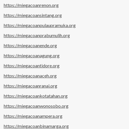
https://miegacoanrenon.org
https://miegacoansintang.org
https://miegacoanpulaupramuka.org
https://miegacoanprabumulih.org
https://miegacoanende.org
https://miegacoanagung.org
https://miegacoantidore.org
https://miegacoanaceh.org
https://miegacoanranai.org
https://miegacoankotatahan.org
https://miegacoanwonosobo.org
https://miegacoanampera.org
https://miegacoanbinamarga.org