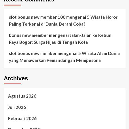
slot bonus new member 100
mengenai
5 Wisata Horor
Paling Terkenal di Dunia, Berani Coba?
bonus new member
mengenai
Jalan-Jalan ke Kebun
Raya Bogor: Surga Hijau di Tengah Kota
slot bonus new member
mengenai
5 Wisata Alam Dunia
yang Menawarkan Pemandangan Mempesona
Archives
Agustus 2026
Juli 2026
Februari 2026