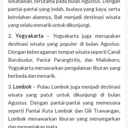
wisatawan, terutama pada bulan Agustus. Dengan
pantai-pantai yang indah, budaya yang kaya, serta
keindahan alamnya, Bali menjadi destinasi wisata
yang selalu menarik untuk dikunjungi.
2.
Yogyakarta
– Yogyakarta juga merupakan
destinasi wisata yang populer di bulan Agustus.
Dengan keberagaman tempat wisata seperti Candi
Borobudur, Pantai Parangtritis, dan Malioboro,
Yogyakarta menawarkan pengalaman liburan yang
berbeda dan menarik.
3.
Lombok
– Pulau Lombok juga menjadi destinasi
wisata yang patut untuk dikunjungi di bulan
Agustus. Dengan pantai-pantai yang memesona
seperti Pantai Kuta Lombok dan Gili Trawangan,
Lombok menawarkan liburan yang menyegarkan
dan memanjakan mata.