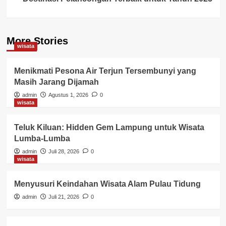
More Stories
wisata
Menikmati Pesona Air Terjun Tersembunyi yang
Masih Jarang Dijamah
admin
Agustus 1, 2026
0
wisata
Teluk Kiluan: Hidden Gem Lampung untuk Wisata
Lumba-Lumba
admin
Juli 28, 2026
0
wisata
Menyusuri Keindahan Wisata Alam Pulau Tidung
admin
Juli 21, 2026
0