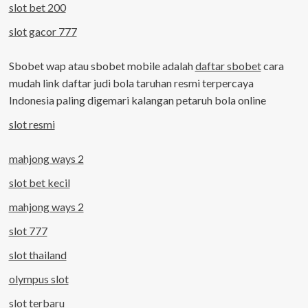
slot bet 200
slot gacor 777
Sbobet wap atau sbobet mobile adalah
daftar sbobet
cara
mudah link daftar judi bola taruhan resmi terpercaya
Indonesia paling digemari kalangan petaruh bola online
slot resmi
mahjong ways 2
slot bet kecil
mahjong ways 2
slot 777
slot thailand
olympus slot
slot terbaru