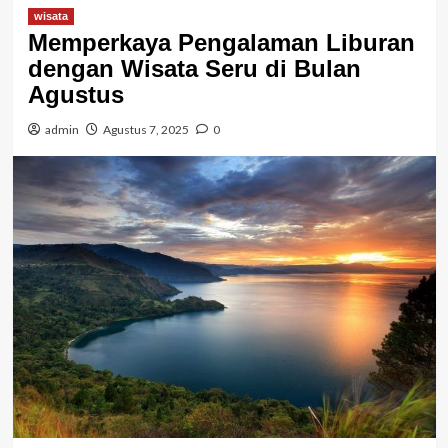
wisata
Memperkaya Pengalaman Liburan
dengan Wisata Seru di Bulan
Agustus
admin
Agustus 7, 2025
0