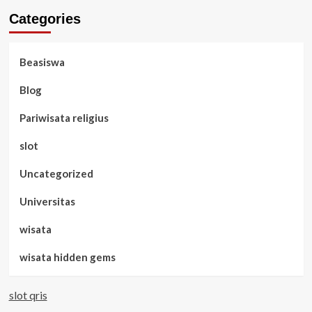
Categories
Beasiswa
Blog
Pariwisata religius
slot
Uncategorized
Universitas
wisata
wisata hidden gems
slot qris