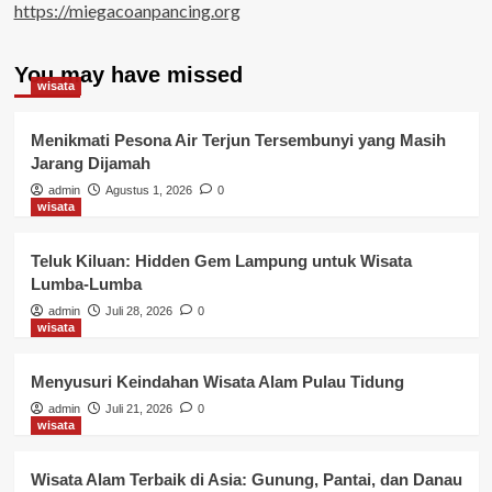
https://miegacoanpancing.org
You may have missed
wisata
Menikmati Pesona Air Terjun Tersembunyi yang Masih
Jarang Dijamah
admin
Agustus 1, 2026
0
wisata
Teluk Kiluan: Hidden Gem Lampung untuk Wisata
Lumba-Lumba
admin
Juli 28, 2026
0
wisata
Menyusuri Keindahan Wisata Alam Pulau Tidung
admin
Juli 21, 2026
0
wisata
Wisata Alam Terbaik di Asia: Gunung, Pantai, dan Danau