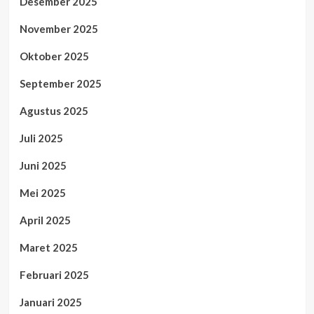
Desember 2025
November 2025
Oktober 2025
September 2025
Agustus 2025
Juli 2025
Juni 2025
Mei 2025
April 2025
Maret 2025
Februari 2025
Januari 2025