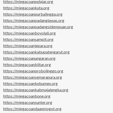
https://miegacoanpelajar.org
https://miegacoankuta.org
https://miegacoanpurbalingga.org
https://miegacoanpadanglawas.org
https://miegacoanpadangsidempuan.org
https://miegacoanboyolali.org
https://miegacoansampit.org
https://miegacoanjepara.org
https://miegacoankabupatengarut.org
https://miegacoanungaran.org
https://miegacoanblitar.org
https://miegacoanprobolinggo.org
https://miegacoansemarapura.org
https://miegacoankebumen.org
https://miegacoankabmajalengka.org
https://miegacoanbone.org
https://miegacoansunter.org
https://miegacoandaanmogot.org