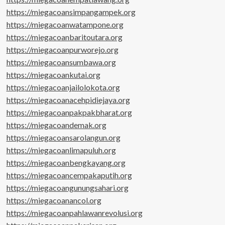
https://miegacoansimpangampek.org
https://miegacoanwatampone.org
https://miegacoanbaritoutara.org
https://miegacoanpurworejo.org
https://miegacoansumbawa.org
https://miegacoankutai.org
https://miegacoanjailolokota.org
https://miegacoanacehpidiejaya.org
https://miegacoanpakpakbharat.org
https://miegacoandemak.org
https://miegacoansarolangun.org
https://miegacoanlimapuluh.org
https://miegacoanbengkayang.org
https://miegacoancempakaputih.org
https://miegacoangunungsahari.org
https://miegacoanancol.org
https://miegacoanpahlawanrevolusi.org