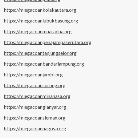
https://miegacoankolakautara.org
https://miegacoanlubukbasung.org
https://miegacoanmuaradua.org
https://miegacoanpenajampaserutara.org
https://miegacoantanjungselor.org
https://miegacoanbandarlampung.org
https://miegacoanjambi.org
https://miegacoansorong.org
https://miegacoanminahasa.org
https://miegacoangianyar.org
https://miegacoansleman.org
https://miegacoannagoya.org