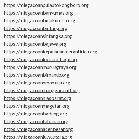
https://miegacoanpulautokongboro.org
https://miegacoanbanyumas.org
https://miegacoanbulukumba.org
https://miegacoanbintang.org
https://miegacoansintangka.org
https://miegacoanbajawa.org
https://miegacoankepulauanmerantiriau.org
https://miegacoankotamobagu.org
https://miegacoanmurungraya.org
https://miegacoanbimantb.org
https://miegacoannmamuju.org
https://miegacoanmanggaraintt.org
https://miegacoanniasbarat.org
https://miegacoanmagetan.org
https://miegacoanbadung.org
https://miegacoantabanan.org
https://miegacoanacehbesar.org
https://miegacoanluwuutara.org