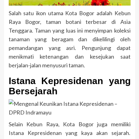
Salah satu ikon utama Kota Bogor adalah Kebun
Raya Bogor, taman botani terbesar di Asia
Tenggara. Taman yang luas ini menyimpan koleksi
tanaman yang beragam dan dikelilingi oleh
pemandangan yang asri. Pengunjung dapat
menikmati ketenangan dan kesejukan saat
berjalan-jalan menyusuri taman.
Istana Kepresidenan yang
Bersejarah
Selain Kebun Raya, Kota Bogor juga memiliki
Istana Kepresidenan yang kaya akan sejarah.