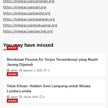
https://miegacoansumenep.org
https://miegacoanpati.org
https://miegacoanbantul.org
https://miegacoanbalangan.org
https://miegacoanteukuumar.org
https://miegacoanpancing.org
You may have missed
wisata
Menikmati Pesona Air Terjun Tersembunyi yang Masih
Jarang Dijamah
admin
Agustus 1, 2026
0
wisata
Teluk Kiluan: Hidden Gem Lampung untuk Wisata
Lumba-Lumba
admin
Juli 28, 2026
0
wisata