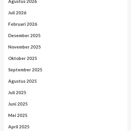
Agustus 2026
Juli 2026
Februari 2026
Desember 2025
November 2025
Oktober 2025
September 2025
Agustus 2025
Juli 2025
Juni 2025
Mei 2025
April 2025