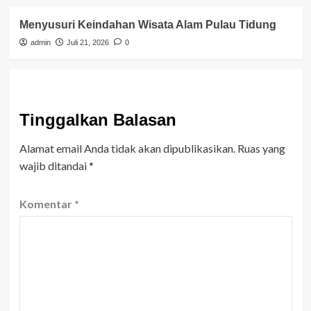
Menyusuri Keindahan Wisata Alam Pulau Tidung
admin
Juli 21, 2026
0
Tinggalkan Balasan
Alamat email Anda tidak akan dipublikasikan.
Ruas yang
wajib ditandai
*
Komentar
*