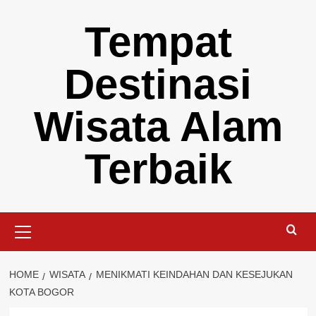
Skip
Tempat
to
content
Destinasi
Wisata Alam
Terbaik
Primary
Menu
HOME
WISATA
MENIKMATI KEINDAHAN DAN KESEJUKAN
KOTA BOGOR