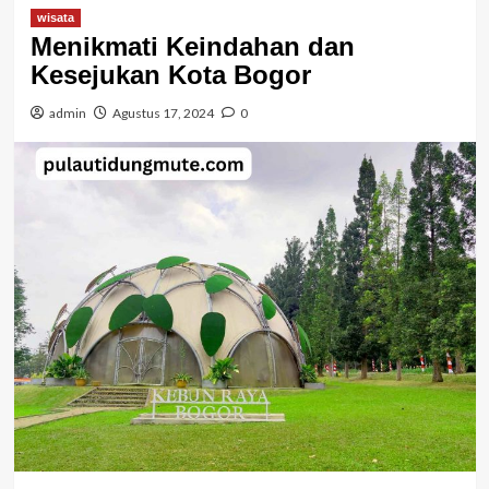
wisata
Menikmati Keindahan dan
Kesejukan Kota Bogor
admin
Agustus 17, 2024
0