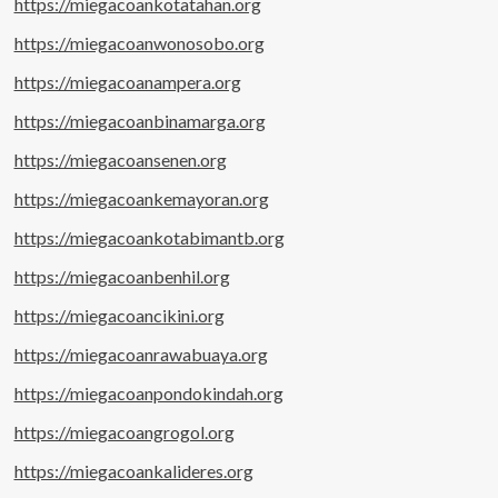
https://miegacoankotatahan.org
https://miegacoanwonosobo.org
https://miegacoanampera.org
https://miegacoanbinamarga.org
https://miegacoansenen.org
https://miegacoankemayoran.org
https://miegacoankotabimantb.org
https://miegacoanbenhil.org
https://miegacoancikini.org
https://miegacoanrawabuaya.org
https://miegacoanpondokindah.org
https://miegacoangrogol.org
https://miegacoankalideres.org