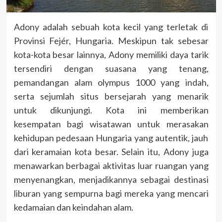
Adony adalah sebuah kota kecil yang terletak di
Provinsi Fejér, Hungaria. Meskipun tak sebesar
kota-kota besar lainnya, Adony memiliki daya tarik
tersendiri dengan suasana yang tenang,
pemandangan alam olympus 1000 yang indah,
serta sejumlah situs bersejarah yang menarik
untuk dikunjungi. Kota ini memberikan
kesempatan bagi wisatawan untuk merasakan
kehidupan pedesaan Hungaria yang autentik, jauh
dari keramaian kota besar. Selain itu, Adony juga
menawarkan berbagai aktivitas luar ruangan yang
menyenangkan, menjadikannya sebagai destinasi
liburan yang sempurna bagi mereka yang mencari
kedamaian dan keindahan alam.