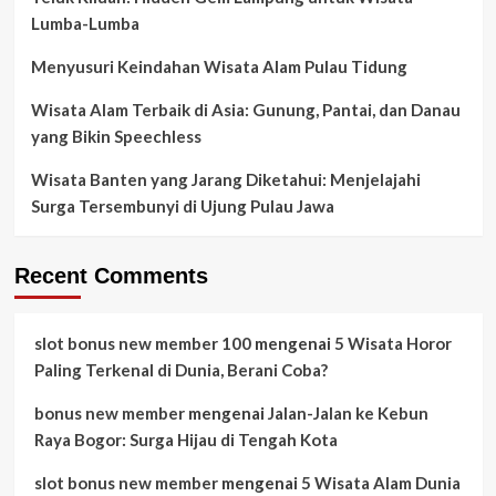
Lumba-Lumba
Menyusuri Keindahan Wisata Alam Pulau Tidung
Wisata Alam Terbaik di Asia: Gunung, Pantai, dan Danau
yang Bikin Speechless
Wisata Banten yang Jarang Diketahui: Menjelajahi
Surga Tersembunyi di Ujung Pulau Jawa
Recent Comments
slot bonus new member 100
mengenai
5 Wisata Horor
Paling Terkenal di Dunia, Berani Coba?
bonus new member
mengenai
Jalan-Jalan ke Kebun
Raya Bogor: Surga Hijau di Tengah Kota
slot bonus new member
mengenai
5 Wisata Alam Dunia