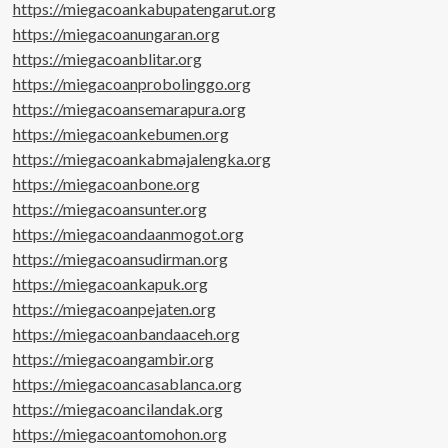
https://miegacoankabupatengarut.org
https://miegacoanungaran.org
https://miegacoanblitar.org
https://miegacoanprobolinggo.org
https://miegacoansemarapura.org
https://miegacoankebumen.org
https://miegacoankabmajalengka.org
https://miegacoanbone.org
https://miegacoansunter.org
https://miegacoandaanmogot.org
https://miegacoansudirman.org
https://miegacoankapuk.org
https://miegacoanpejaten.org
https://miegacoanbandaaceh.org
https://miegacoangambir.org
https://miegacoancasablanca.org
https://miegacoancilandak.org
https://miegacoantomohon.org