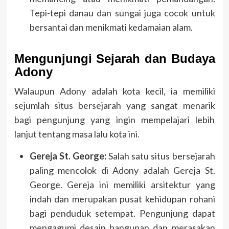
Tepi-tepi danau dan sungai juga cocok untuk
bersantai dan menikmati kedamaian alam.
Mengunjungi Sejarah dan Budaya
Adony
Walaupun Adony adalah kota kecil, ia memiliki
sejumlah situs bersejarah yang sangat menarik
bagi pengunjung yang ingin mempelajari lebih
lanjut tentang masa lalu kota ini.
Gereja St. George:
Salah satu situs bersejarah
paling mencolok di Adony adalah Gereja St.
George. Gereja ini memiliki arsitektur yang
indah dan merupakan pusat kehidupan rohani
bagi penduduk setempat. Pengunjung dapat
mengagumi desain bangunan dan merasakan