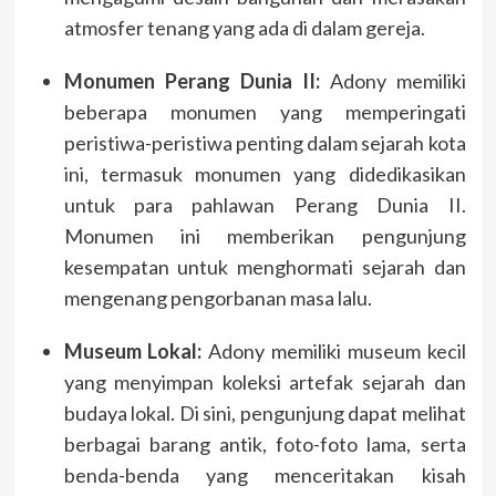
atmosfer tenang yang ada di dalam gereja.
Monumen Perang Dunia II:
Adony memiliki
beberapa monumen yang memperingati
peristiwa-peristiwa penting dalam sejarah kota
ini, termasuk monumen yang didedikasikan
untuk para pahlawan Perang Dunia II.
Monumen ini memberikan pengunjung
kesempatan untuk menghormati sejarah dan
mengenang pengorbanan masa lalu.
Museum Lokal:
Adony memiliki museum kecil
yang menyimpan koleksi artefak sejarah dan
budaya lokal. Di sini, pengunjung dapat melihat
berbagai barang antik, foto-foto lama, serta
benda-benda yang menceritakan kisah