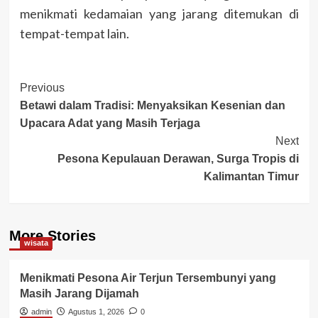
menikmati kedamaian yang jarang ditemukan di
tempat-tempat lain.
Post
Previous
Betawi dalam Tradisi: Menyaksikan Kesenian dan
Navigation
Upacara Adat yang Masih Terjaga
Next
Pesona Kepulauan Derawan, Surga Tropis di
Kalimantan Timur
More Stories
wisata
Menikmati Pesona Air Terjun Tersembunyi yang
Masih Jarang Dijamah
admin
Agustus 1, 2026
0