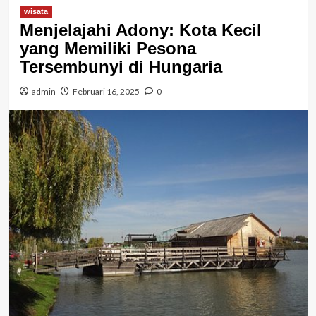
wisata
Menjelajahi Adony: Kota Kecil
yang Memiliki Pesona
Tersembunyi di Hungaria
admin
Februari 16, 2025
0