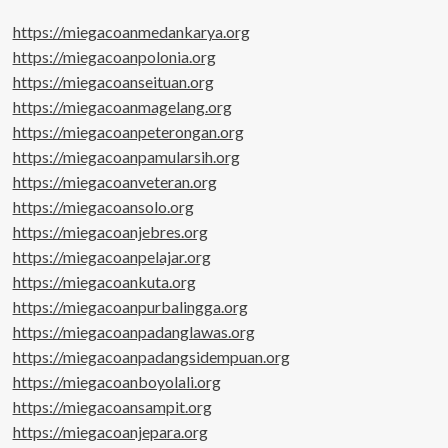
https://miegacoanmedankarya.org
https://miegacoanpolonia.org
https://miegacoanseituan.org
https://miegacoanmagelang.org
https://miegacoanpeterongan.org
https://miegacoanpamularsih.org
https://miegacoanveteran.org
https://miegacoansolo.org
https://miegacoanjebres.org
https://miegacoanpelajar.org
https://miegacoankuta.org
https://miegacoanpurbalingga.org
https://miegacoanpadanglawas.org
https://miegacoanpadangsidempuan.org
https://miegacoanboyolali.org
https://miegacoansampit.org
https://miegacoanjepara.org