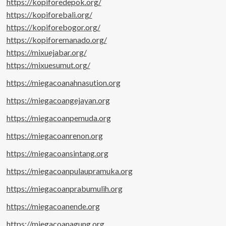
https://kopiforedepok.org/
https://kopiforebali.org/
https://kopiforebogor.org/
https://kopiforemanado.org/
https://mixuejabar.org/
https://mixuesumut.org/
https://miegacoanahnasution.org
https://miegacoangejayan.org
https://miegacoanpemuda.org
https://miegacoanrenon.org
https://miegacoansintang.org
https://miegacoanpulaupramuka.org
https://miegacoanprabumulih.org
https://miegacoanende.org
https://miegacoanagung.org