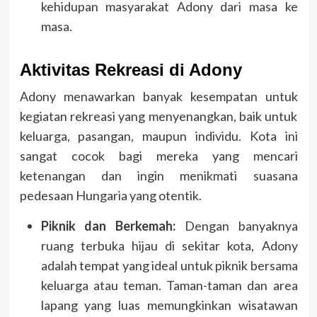
kehidupan masyarakat Adony dari masa ke
masa.
Aktivitas Rekreasi di Adony
Adony menawarkan banyak kesempatan untuk
kegiatan rekreasi yang menyenangkan, baik untuk
keluarga, pasangan, maupun individu. Kota ini
sangat cocok bagi mereka yang mencari
ketenangan dan ingin menikmati suasana
pedesaan Hungaria yang otentik.
Piknik dan Berkemah:
Dengan banyaknya
ruang terbuka hijau di sekitar kota, Adony
adalah tempat yang ideal untuk piknik bersama
keluarga atau teman. Taman-taman dan area
lapang yang luas memungkinkan wisatawan