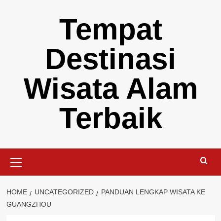
Skip
Tempat
to
content
Destinasi
Wisata Alam
Terbaik
Primary
Menu
HOME
UNCATEGORIZED
PANDUAN LENGKAP WISATA KE
GUANGZHOU