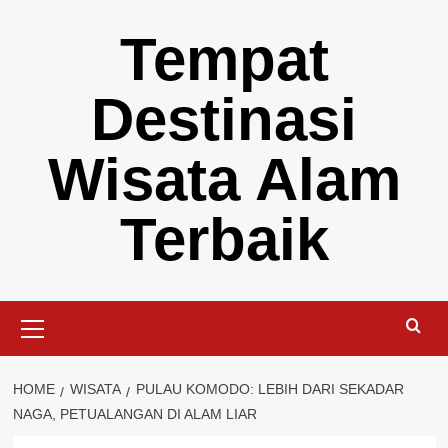
Skip
Tempat
to
content
Destinasi
Wisata Alam
Terbaik
Primary
Menu
HOME
WISATA
PULAU KOMODO: LEBIH DARI SEKADAR
NAGA, PETUALANGAN DI ALAM LIAR