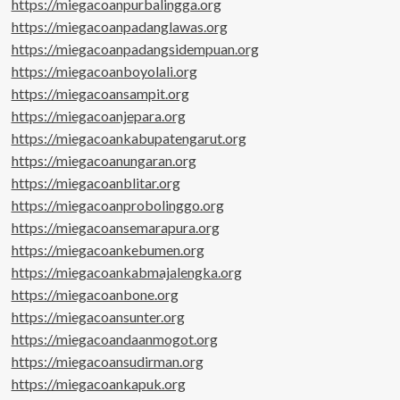
https://miegacoanpurbalingga.org
https://miegacoanpadanglawas.org
https://miegacoanpadangsidempuan.org
https://miegacoanboyolali.org
https://miegacoansampit.org
https://miegacoanjepara.org
https://miegacoankabupatengarut.org
https://miegacoanungaran.org
https://miegacoanblitar.org
https://miegacoanprobolinggo.org
https://miegacoansemarapura.org
https://miegacoankebumen.org
https://miegacoankabmajalengka.org
https://miegacoanbone.org
https://miegacoansunter.org
https://miegacoandaanmogot.org
https://miegacoansudirman.org
https://miegacoankapuk.org