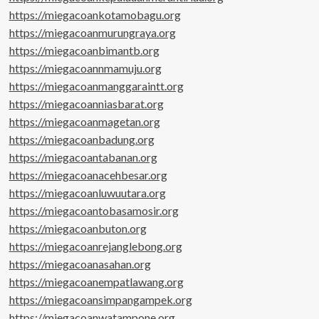
https://miegacoankotamobagu.org
https://miegacoanmurungraya.org
https://miegacoanbimantb.org
https://miegacoannmamuju.org
https://miegacoanmanggaraintt.org
https://miegacoanniasbarat.org
https://miegacoanmagetan.org
https://miegacoanbadung.org
https://miegacoantabanan.org
https://miegacoanacehbesar.org
https://miegacoanluwuutara.org
https://miegacoantobasamosir.org
https://miegacoanbuton.org
https://miegacoanrejanglebong.org
https://miegacoanasahan.org
https://miegacoanempatlawang.org
https://miegacoansimpangampek.org
https://miegacoanwatampone.org