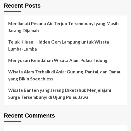
Recent Posts
Menikmati Pesona Air Terjun Tersembunyi yang Masih
Jarang Dijamah
Teluk Kiluan: Hidden Gem Lampung untuk Wisata
Lumba-Lumba
Menyusuri Keindahan Wisata Alam Pulau Tidung
Wisata Alam Terbaik di Asia: Gunung, Pantai, dan Danau
yang Bikin Speechless
Wisata Banten yang Jarang Diketahui: Menjelajahi
Surga Tersembunyi di Ujung Pulau Jawa
Recent Comments