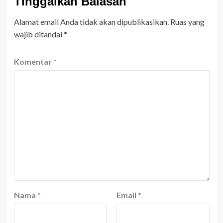
Tinggalkan Balasan
Alamat email Anda tidak akan dipublikasikan.
Ruas yang
wajib ditandai
*
Komentar
*
Nama
*
Email
*