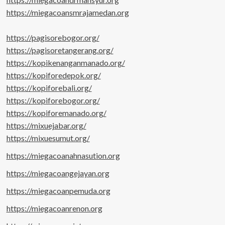
https://miegacoansmrajamedan.org
https://pagisorebogor.org/
https://pagisoretangerang.org/
https://kopikenanganmanado.org/
https://kopiforedepok.org/
https://kopiforebali.org/
https://kopiforebogor.org/
https://kopiforemanado.org/
https://mixuejabar.org/
https://mixuesumut.org/
https://miegacoanahnasution.org
https://miegacoangejayan.org
https://miegacoanpemuda.org
https://miegacoanrenon.org