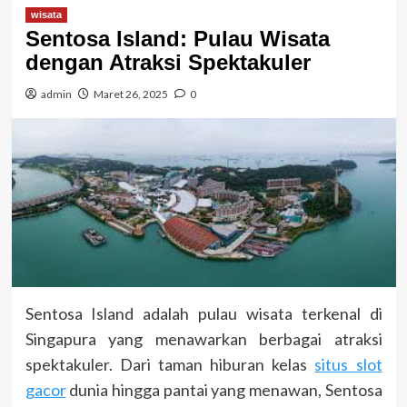
wisata
Sentosa Island: Pulau Wisata
dengan Atraksi Spektakuler
admin
Maret 26, 2025
0
Sentosa Island adalah pulau wisata terkenal di
Singapura yang menawarkan berbagai atraksi
spektakuler. Dari taman hiburan kelas
situs slot
gacor
dunia hingga pantai yang menawan, Sentosa