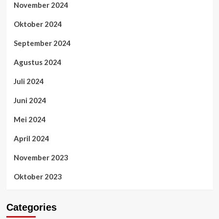
November 2024
Oktober 2024
September 2024
Agustus 2024
Juli 2024
Juni 2024
Mei 2024
April 2024
November 2023
Oktober 2023
Categories