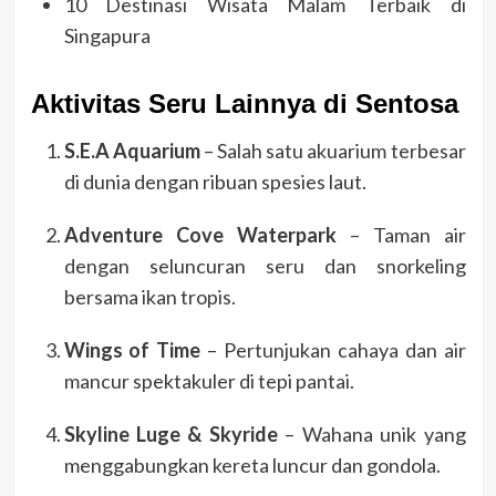
10 Destinasi Wisata Malam Terbaik di
Singapura
Aktivitas Seru Lainnya di Sentosa
S.E.A Aquarium
– Salah satu akuarium terbesar
di dunia dengan ribuan spesies laut.
Adventure Cove Waterpark
– Taman air
dengan seluncuran seru dan snorkeling
bersama ikan tropis.
Wings of Time
– Pertunjukan cahaya dan air
mancur spektakuler di tepi pantai.
Skyline Luge & Skyride
– Wahana unik yang
menggabungkan kereta luncur dan gondola.