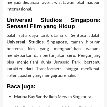
menjadi destinasi favorit wisatawan lokal maupun
internasional.
Universal Studios Singapore:
Sensasi Film yang Hidup
Salah satu daya tarik utama di Sentosa adalah
Universal Studios Singapore
, taman hiburan
bertema film yang menghadirkan wahana
mendebarkan dan pertunjukan seru. Pengunjung
bisa menjelajahi dunia Jurassic Park, bertemu
karakter dari Transformers, hingga menikmati
roller coaster yang menguji adrenalin.
Baca juga:
Marina Bay Sands: Ikon Mewah Singapura