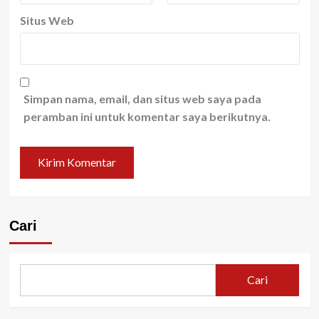
Situs Web
Simpan nama, email, dan situs web saya pada
peramban ini untuk komentar saya berikutnya.
Cari
Cari