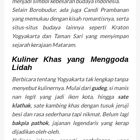
menjadi simbol kebesaran budaya Indonesia.
Selain Borobudur, ada juga Candi Prambanan
yang memukau dengan kisah romantisnya, serta
situs-situs budaya lainnya seperti Kraton
Yogyakarta dan Taman Sari yang menyimpan
sejarah kerajaan Mataram.
Kuliner Khas yang Menggoda
Lidah
Berbicara tentang Yogyakarta tak lengkap tanpa
menyebut kulinernya. Mulai dari
gudeg
, si manis
nan legit yang jadi ikon kota, hingga
sate
klathak
, sate kambing khas dengan tusuk jeruji
besi dan rasa sederhana tapi nikmat. Belum lagi
bakpia pathok
, jajanan legendaris yang kerap
dijadikan oleh-oleh.