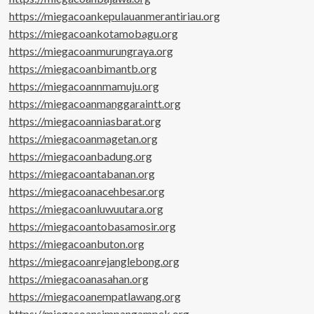
https://miegacoankepulauanmerantiriau.org
https://miegacoankotamobagu.org
https://miegacoanmurungraya.org
https://miegacoanbimantb.org
https://miegacoannmamuju.org
https://miegacoanmanggaraintt.org
https://miegacoanniasbarat.org
https://miegacoanmagetan.org
https://miegacoanbadung.org
https://miegacoantabanan.org
https://miegacoanacehbesar.org
https://miegacoanluwuutara.org
https://miegacoantobasamosir.org
https://miegacoanbuton.org
https://miegacoanrejanglebong.org
https://miegacoanasahan.org
https://miegacoanempatlawang.org
https://miegacoansimpangampek.org