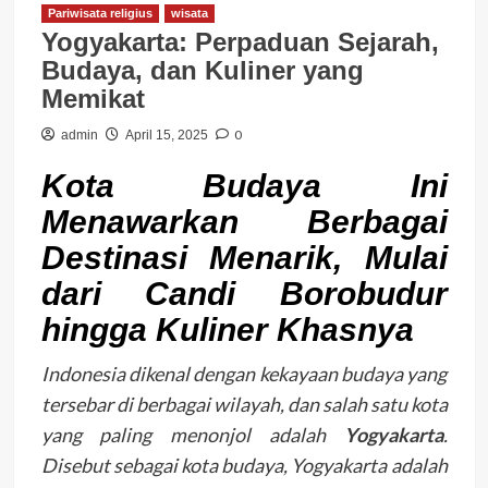
Pariwisata religius
wisata
​Yogyakarta: Perpaduan Sejarah,
Budaya, dan Kuliner yang
Memikat
0
admin
April 15, 2025
Kota Budaya Ini
Menawarkan Berbagai
Destinasi Menarik, Mulai
dari Candi Borobudur
hingga Kuliner Khasnya
Indonesia dikenal dengan kekayaan budaya yang
tersebar di berbagai wilayah, dan salah satu kota
yang paling menonjol adalah
Yogyakarta
.
Disebut sebagai kota budaya, Yogyakarta adalah