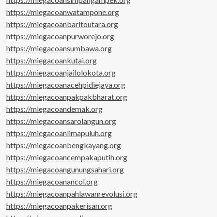
https://miegacoanwatampone.org
https://miegacoanbaritoutara.org
https://miegacoanpurworejo.org
https://miegacoansumbawa.org
https://miegacoankutai.org
https://miegacoanjailolokota.org
https://miegacoanacehpidiejaya.org
https://miegacoanpakpakbharat.org
https://miegacoandemak.org
https://miegacoansarolangun.org
https://miegacoanlimapuluh.org
https://miegacoanbengkayang.org
https://miegacoancempakaputih.org
https://miegacoangunungsahari.org
https://miegacoanancol.org
https://miegacoanpahlawanrevolusi.org
https://miegacoanpakerisan.org