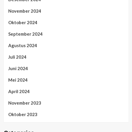
November 2024
Oktober 2024
September 2024
Agustus 2024
Juli 2024
Juni 2024
Mei 2024
April 2024
November 2023
Oktober 2023