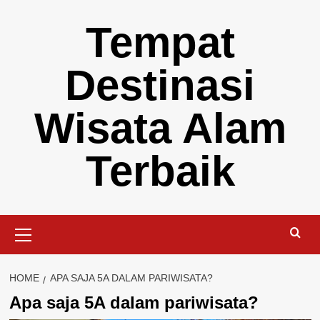
Skip
Tempat
to
content
Destinasi
Wisata Alam
Terbaik
Primary
Menu
HOME
APA SAJA 5A DALAM PARIWISATA?
Apa saja 5A dalam pariwisata?