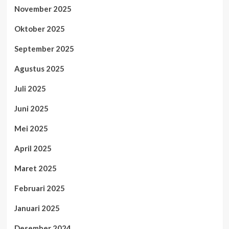
November 2025
Oktober 2025
September 2025
Agustus 2025
Juli 2025
Juni 2025
Mei 2025
April 2025
Maret 2025
Februari 2025
Januari 2025
Desember 2024