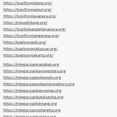
https://kopiforejateng.org/
https://kopiforesumut.org/
https://kopiforejayapura.org/
https://mixuebitung.org/
https://kopikenanganjayapura.org/
https://kopiforetangerang.org/
https://pagisorepik.org/
https://pagisoremakassar.org/
https://pagisorejakarta.org/
https://miegacoanmanahan.org
https://miegacoankayongutara.org
https://miegacoanpohuwato.org
https://miegacoanpulautokongboro.org
https://miegacoanbanyumas.org
https://miegacoanbulukumba.org
https://miegacoanbintang.org
https://miegacoansintangka.org
https://miegacoanbajawa.org