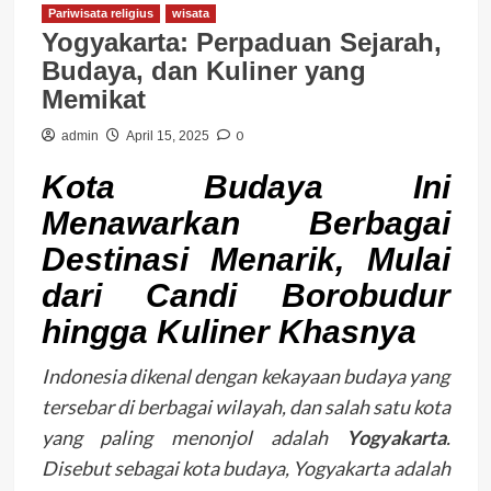
Pariwisata religius
wisata
​Yogyakarta: Perpaduan Sejarah,
Budaya, dan Kuliner yang
Memikat
0
admin
April 15, 2025
Kota Budaya Ini
Menawarkan Berbagai
Destinasi Menarik, Mulai
dari Candi Borobudur
hingga Kuliner Khasnya
Indonesia dikenal dengan kekayaan budaya yang
tersebar di berbagai wilayah, dan salah satu kota
yang paling menonjol adalah
Yogyakarta
.
Disebut sebagai kota budaya, Yogyakarta adalah