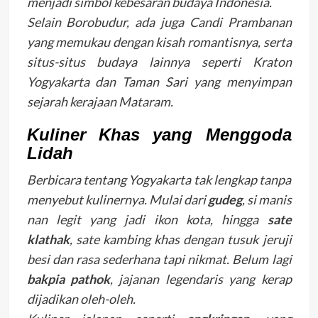
menjadi simbol kebesaran budaya Indonesia.
Selain Borobudur, ada juga Candi Prambanan
yang memukau dengan kisah romantisnya, serta
situs-situs budaya lainnya seperti Kraton
Yogyakarta dan Taman Sari yang menyimpan
sejarah kerajaan Mataram.
Kuliner Khas yang Menggoda
Lidah
Berbicara tentang Yogyakarta tak lengkap tanpa
menyebut kulinernya. Mulai dari
gudeg
, si manis
nan legit yang jadi ikon kota, hingga
sate
klathak
, sate kambing khas dengan tusuk jeruji
besi dan rasa sederhana tapi nikmat. Belum lagi
bakpia pathok
, jajanan legendaris yang kerap
dijadikan oleh-oleh.