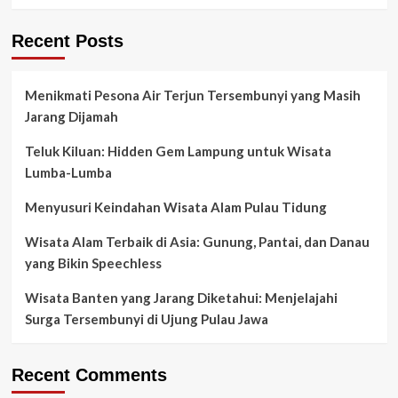
Recent Posts
Menikmati Pesona Air Terjun Tersembunyi yang Masih
Jarang Dijamah
Teluk Kiluan: Hidden Gem Lampung untuk Wisata
Lumba-Lumba
Menyusuri Keindahan Wisata Alam Pulau Tidung
Wisata Alam Terbaik di Asia: Gunung, Pantai, dan Danau
yang Bikin Speechless
Wisata Banten yang Jarang Diketahui: Menjelajahi
Surga Tersembunyi di Ujung Pulau Jawa
Recent Comments