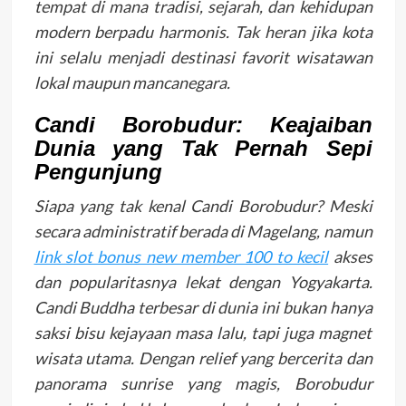
tempat di mana tradisi, sejarah, dan kehidupan
modern berpadu harmonis. Tak heran jika kota
ini selalu menjadi destinasi favorit wisatawan
lokal maupun mancanegara.
Candi Borobudur: Keajaiban
Dunia yang Tak Pernah Sepi
Pengunjung
Siapa yang tak kenal Candi Borobudur? Meski
secara administratif berada di Magelang, namun
link slot bonus new member 100 to kecil
akses
dan popularitasnya lekat dengan Yogyakarta.
Candi Buddha terbesar di dunia ini bukan hanya
saksi bisu kejayaan masa lalu, tapi juga magnet
wisata utama. Dengan relief yang bercerita dan
panorama sunrise yang magis, Borobudur