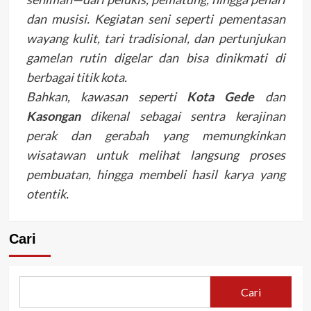
dan musisi. Kegiatan seni seperti pementasan
wayang kulit, tari tradisional, dan pertunjukan
gamelan rutin digelar dan bisa dinikmati di
berbagai titik kota.
Bahkan, kawasan seperti
Kota Gede
dan
Kasongan
dikenal sebagai sentra kerajinan
perak dan gerabah yang memungkinkan
wisatawan untuk melihat langsung proses
pembuatan, hingga membeli hasil karya yang
otentik.
Cari
Cari