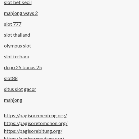
slot bet kecil
mahjong ways 2
slot 777
slot thailand
olympus slot
slot terbaru
depo 25 bonus 25
slot88
situs slot gacor
mahjong
https://pagisorementeng.org/
https://pagisoretomohon.org/
https://pagisorebitung.org/
https://pagisorepadang.org/