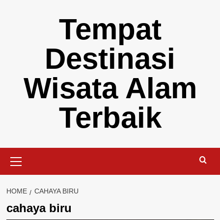
Skip
Tempat
to
content
Destinasi
Wisata Alam
Terbaik
Primary
Menu
HOME
CAHAYA BIRU
cahaya biru