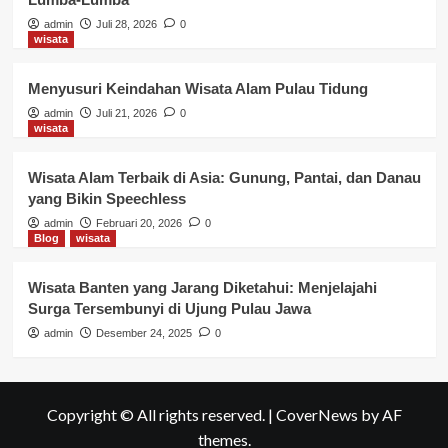
admin
Juli 28, 2026
0
wisata
Menyusuri Keindahan Wisata Alam Pulau Tidung
admin
Juli 21, 2026
0
wisata
Wisata Alam Terbaik di Asia: Gunung, Pantai, dan Danau
yang Bikin Speechless
admin
Februari 20, 2026
0
Blog
wisata
Wisata Banten yang Jarang Diketahui: Menjelajahi
Surga Tersembunyi di Ujung Pulau Jawa
admin
Desember 24, 2025
0
Copyright © All rights reserved.
|
CoverNews
by AF
themes.