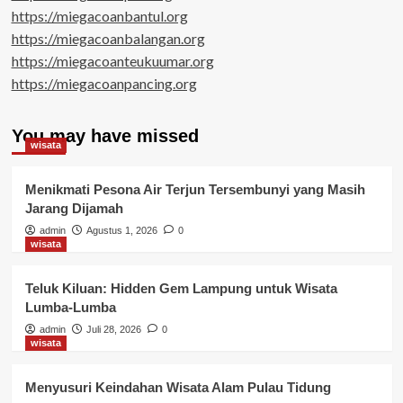
https://miegacoanbantul.org
https://miegacoanbalangan.org
https://miegacoanteukuumar.org
https://miegacoanpancing.org
You may have missed
wisata
Menikmati Pesona Air Terjun Tersembunyi yang Masih
Jarang Dijamah
admin
Agustus 1, 2026
0
wisata
Teluk Kiluan: Hidden Gem Lampung untuk Wisata
Lumba-Lumba
admin
Juli 28, 2026
0
wisata
Menyusuri Keindahan Wisata Alam Pulau Tidung