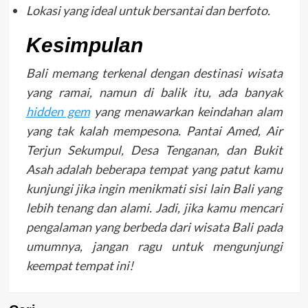
Lokasi yang ideal untuk bersantai dan berfoto.
Kesimpulan
Bali memang terkenal dengan destinasi wisata
yang ramai, namun di balik itu, ada banyak
hidden gem
yang menawarkan keindahan alam
yang tak kalah mempesona. Pantai Amed, Air
Terjun Sekumpul, Desa Tenganan, dan Bukit
Asah adalah beberapa tempat yang patut kamu
kunjungi jika ingin menikmati sisi lain Bali yang
lebih tenang dan alami. Jadi, jika kamu mencari
pengalaman yang berbeda dari wisata Bali pada
umumnya, jangan ragu untuk mengunjungi
keempat tempat ini!