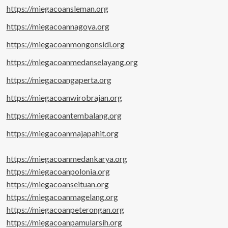
https://miegacoansleman.org
https://miegacoannagoya.org
https://miegacoanmongonsidi.org
https://miegacoanmedanselayang.org
https://miegacoangaperta.org
https://miegacoanwirobrajan.org
https://miegacoantembalang.org
https://miegacoanmajapahit.org
https://miegacoanmedankarya.org
https://miegacoanpolonia.org
https://miegacoanseituan.org
https://miegacoanmagelang.org
https://miegacoanpeterongan.org
https://miegacoanpamularsih.org