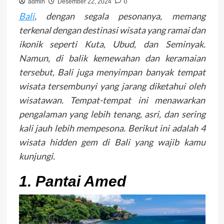
0
admin
Desember 22, 2024
Bali
, dengan segala pesonanya, memang
terkenal dengan destinasi wisata yang ramai dan
ikonik seperti Kuta, Ubud, dan Seminyak.
Namun, di balik kemewahan dan keramaian
tersebut, Bali juga menyimpan banyak tempat
wisata tersembunyi yang jarang diketahui oleh
wisatawan. Tempat-tempat ini menawarkan
pengalaman yang lebih tenang, asri, dan sering
kali jauh lebih mempesona. Berikut ini adalah 4
wisata hidden gem di Bali yang wajib kamu
kunjungi.
1.
Pantai Amed