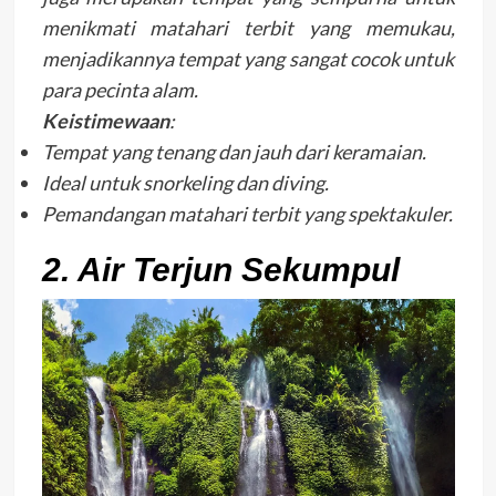
menikmati matahari terbit yang memukau,
menjadikannya tempat yang sangat cocok untuk
para pecinta alam.
Keistimewaan
:
Tempat yang tenang dan jauh dari keramaian.
Ideal untuk snorkeling dan diving.
Pemandangan matahari terbit yang spektakuler.
2.
Air Terjun Sekumpul