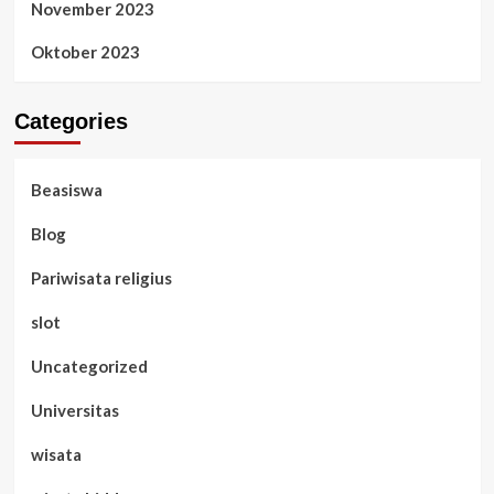
November 2023
Oktober 2023
Categories
Beasiswa
Blog
Pariwisata religius
slot
Uncategorized
Universitas
wisata