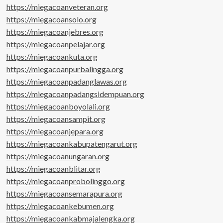
https://miegacoanveteran.org
https://miegacoansolo.org
https://miegacoanjebres.org
https://miegacoanpelajar.org
https://miegacoankuta.org
https://miegacoanpurbalingga.org
https://miegacoanpadanglawas.org
https://miegacoanpadangsidempuan.org
https://miegacoanboyolali.org
https://miegacoansampit.org
https://miegacoanjepara.org
https://miegacoankabupatengarut.org
https://miegacoanungaran.org
https://miegacoanblitar.org
https://miegacoanprobolinggo.org
https://miegacoansemarapura.org
https://miegacoankebumen.org
https://miegacoankabmajalengka.org