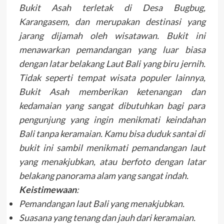
Bukit Asah terletak di Desa Bugbug,
Karangasem, dan merupakan destinasi yang
jarang dijamah oleh wisatawan. Bukit ini
menawarkan pemandangan yang luar biasa
dengan latar belakang Laut Bali yang biru jernih.
Tidak seperti tempat wisata populer lainnya,
Bukit Asah memberikan ketenangan dan
kedamaian yang sangat dibutuhkan bagi para
pengunjung yang ingin menikmati keindahan
Bali tanpa keramaian. Kamu bisa duduk santai di
bukit ini sambil menikmati pemandangan laut
yang menakjubkan, atau berfoto dengan latar
belakang panorama alam yang sangat indah.
Keistimewaan
:
Pemandangan laut Bali yang menakjubkan.
Suasana yang tenang dan jauh dari keramaian.