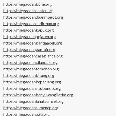
https://miegacoanbone.org
https://miegacoansunter.org
https://miegacoandaanmogot.org
https://miegacoansudirman.org
https://miegacoankapuk.org
https://miegacoanpejaten.org
https://miegacoanbandaaceh.org
https://miegacoangambir.org
https://miegacoancasablanca.org
https://miegacoancilandak.org
https://miegacoantomohon.org
https://miegacoanbitung.org
https://miegacoankepahiang.org
https://miegacoansitubondo.org
https://miegacoanbanyuwangijatim.org
https://miegacoanlahatsumsel.org
https://miegacoansumenep.org
https://miegacoanpati.org