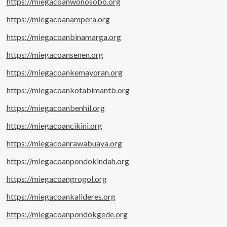
https://miegacoanwonosobo.org
https://miegacoanampera.org
https://miegacoanbinamarga.org
https://miegacoansenen.org
https://miegacoankemayoran.org
https://miegacoankotabimantb.org
https://miegacoanbenhil.org
https://miegacoancikini.org
https://miegacoanrawabuaya.org
https://miegacoanpondokindah.org
https://miegacoangrogol.org
https://miegacoankalideres.org
https://miegacoanpondokgede.org