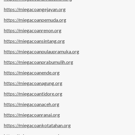
https://miegacoangejayan.org
https://miegacoanpemuda.org
https://miegacoanrenon.org
https://miegacoansintang.org
https://miegacoanpulaupramuka.org
https://miegacoanprabumulih.org
https://miegacoanende.org
https://miegacoanagung.org
https://miegacoantidore.org
https://miegacoanaceh.org
https://miegacoanranai.org
https://miegacoankotatahan.org