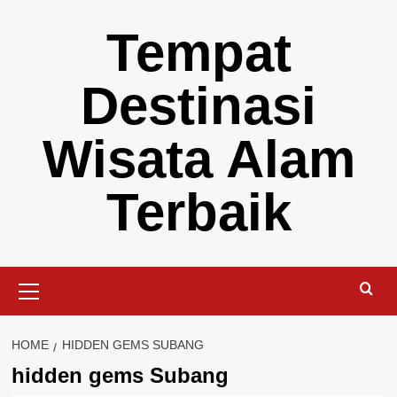
Skip
Tempat
to
content
Destinasi
Wisata Alam
Terbaik
Primary
Menu
HOME
HIDDEN GEMS SUBANG
hidden gems Subang