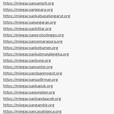
https://miegacoansampit.org
https://miegacoanjepara.org
https://miegacoankabupatengarut.org
https://miegacoanungaran.org
https://miegacoanblitar.org
https://miegacoanprobolinggo.org
https://miegacoansemarapura.org
https://miegacoankebumen.org
https://miegacoankabmajalengka.org
https://miegacoanbone.org
https://miegacoansunter.org
https://miegacoandaanmogot.org
https://miegacoansudirman.org
https://miegacoankapuk.org
https://miegacoanpejaten.org
https://miegacoanbandaaceh.org
https://miegacoangambir.org
https://miegacoancasablanca.org