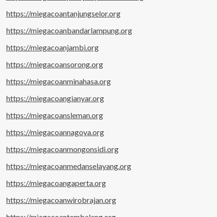
https://miegacoantanjungselor.org
https://miegacoanbandarlampung.org
https://miegacoanjambi.org
https://miegacoansorong.org
https://miegacoanminahasa.org
https://miegacoangianyar.org
https://miegacoansleman.org
https://miegacoannagoya.org
https://miegacoanmongonsidi.org
https://miegacoanmedanselayang.org
https://miegacoangaperta.org
https://miegacoanwirobrajan.org
https://miegacoantembalang.org