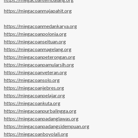
https://miegacoanmajapahit.org
https://miegacoanmedankarya.org
https://miegacoanpolonia.org
https://miegacoanseituan.org
https://miegacoanmagelang.org
https://miegacoanpeterongan.org
https://miegacoanpamularsih.org
https://miegacoanveteran.org
https://miegacoansolo.org
https://miegacoanjebres.org
https://miegacoanpelajar.org
https://miegacoankuta.org
https://miegacoanpurbalingga.org
https://miegacoanpadanglawas.org
https://miegacoanpadangsidempuan.org
https://miegacoanboyolali.org