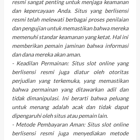
resmi sangat penting untuk menjaga keamanan
dan kepercayaan Anda. Situs yang berlisensi
resmi telah melewati berbagai proses penilaian
dan pengujian untuk memastikan bahwa mereka
memenuhi standar keamanan yang ketat. Hal ini
memberikan pemain jaminan bahwa informasi
dan dana mereka akan aman.
- Keadilan Permainan: Situs slot online yang
berlisensi resmi juga diatur oleh otoritas
perjudian yang terkemuka, yang memastikan
bahwa permainan yang ditawarkan adil dan
tidak dimanipulasi. Ini berarti bahwa peluang
untuk menang adalah acak dan tidak dapat
dipengaruhi oleh situs atau pemain lain.
- Metode Pembayaran Aman: Situs slot online
berlisensi resmi juga menyediakan metode