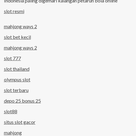
Indonesia paling digemari kalangan petaruh bola online
slot resmi
mahjong ways 2
slot bet kecil
mahjong ways 2
slot 777
slot thailand
olympus slot
slot terbaru
depo 25 bonus 25
slot88
situs slot gacor
mahjong