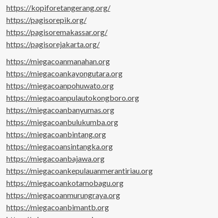
https://kopiforetangerang.org/
https://pagisorepik.org/
https://pagisoremakassar.org/
https://pagisorejakarta.org/
https://miegacoanmanahan.org
https://miegacoankayongutara.org
https://miegacoanpohuwato.org
https://miegacoanpulautokongboro.org
https://miegacoanbanyumas.org
https://miegacoanbulukumba.org
https://miegacoanbintang.org
https://miegacoansintangka.org
https://miegacoanbajawa.org
https://miegacoankepulauanmerantiriau.org
https://miegacoankotamobagu.org
https://miegacoanmurungraya.org
https://miegacoanbimantb.org