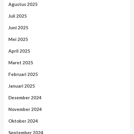
Agustus 2025
Juli 2025
Juni 2025
Mei 2025
April 2025
Maret 2025
Februari 2025
Januari 2025
Desember 2024
November 2024
Oktober 2024
September 2024