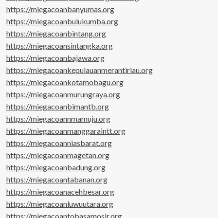
https://miegacoanbanyumas.org
https://miegacoanbulukumba.org
https://miegacoanbintang.org
https://miegacoansintangka.org
https://miegacoanbajawa.org
https://miegacoankepulauanmerantiriau.org
https://miegacoankotamobagu.org
https://miegacoanmurungraya.org
https://miegacoanbimantb.org
https://miegacoannmamuju.org
https://miegacoanmanggaraintt.org
https://miegacoanniasbarat.org
https://miegacoanmagetan.org
https://miegacoanbadung.org
https://miegacoantabanan.org
https://miegacoanacehbesar.org
https://miegacoanluwuutara.org
https://miegacoantobasamosir.org