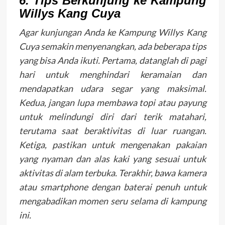
6.
Tips Berkunjung ke Kampung
Willys Kang Cuya
Agar kunjungan Anda ke Kampung Willys Kang
Cuya semakin menyenangkan, ada beberapa tips
yang bisa Anda ikuti. Pertama, datanglah di pagi
hari untuk menghindari keramaian dan
mendapatkan udara segar yang maksimal.
Kedua, jangan lupa membawa topi atau payung
untuk melindungi diri dari terik matahari,
terutama saat beraktivitas di luar ruangan.
Ketiga, pastikan untuk mengenakan pakaian
yang nyaman dan alas kaki yang sesuai untuk
aktivitas di alam terbuka. Terakhir, bawa kamera
atau smartphone dengan baterai penuh untuk
mengabadikan momen seru selama di kampung
ini.