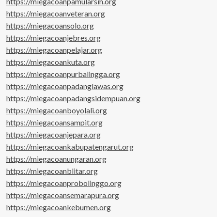
https://miegacoanpamularsih.org
https://miegacoanveteran.org
https://miegacoansolo.org
https://miegacoanjebres.org
https://miegacoanpelajar.org
https://miegacoankuta.org
https://miegacoanpurbalingga.org
https://miegacoanpadanglawas.org
https://miegacoanpadangsidempuan.org
https://miegacoanboyolali.org
https://miegacoansampit.org
https://miegacoanjepara.org
https://miegacoankabupatengarut.org
https://miegacoanungaran.org
https://miegacoanblitar.org
https://miegacoanprobolinggo.org
https://miegacoansemarapura.org
https://miegacoankebumen.org