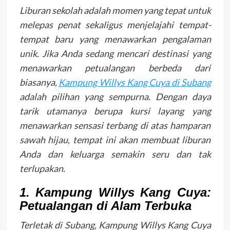
Liburan sekolah adalah momen yang tepat untuk
melepas penat sekaligus menjelajahi tempat-
tempat baru yang menawarkan pengalaman
unik. Jika Anda sedang mencari destinasi yang
menawarkan petualangan berbeda dari
biasanya,
Kampung Willys Kang Cuya di Subang
adalah pilihan yang sempurna. Dengan daya
tarik utamanya berupa kursi layang yang
menawarkan sensasi terbang di atas hamparan
sawah hijau, tempat ini akan membuat liburan
Anda dan keluarga semakin seru dan tak
terlupakan.
1.
Kampung Willys Kang Cuya:
Petualangan di Alam Terbuka
Terletak di Subang, Kampung Willys Kang Cuya