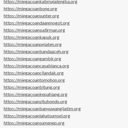
https://miegacoankabmajalengka.org
https://miegacoanbone.org
https://miegacoansunter.org
https://miegacoandaanmogot.org
https://miegacoansudirman.org
https://miegacoankapuk.org
https://miegacoanpejaten.org
https://miegacoanbandaaceh.org
https://miegacoangambir.org
https://miegacoancasablanca.org
https://miegacoancilandak.org
https://miegacoantomohon.org
https://miegacoanbitung.org
https://miegacoankepahiang.org
https://miegacoansitubondo.org
https://miegacoanbanyuwangijatim.org
https://miegacoanlahatsumsel.org
https://miegacoansumenep.org