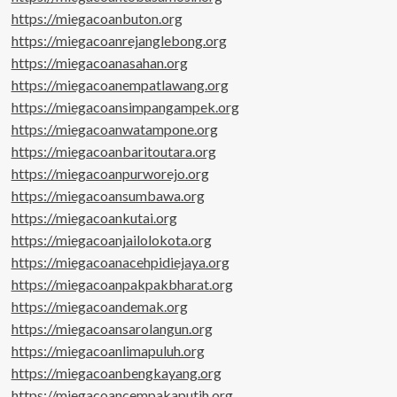
https://miegacoanbuton.org
https://miegacoanrejanglebong.org
https://miegacoanasahan.org
https://miegacoanempatlawang.org
https://miegacoansimpangampek.org
https://miegacoanwatampone.org
https://miegacoanbaritoutara.org
https://miegacoanpurworejo.org
https://miegacoansumbawa.org
https://miegacoankutai.org
https://miegacoanjailolokota.org
https://miegacoanacehpidiejaya.org
https://miegacoanpakpakbharat.org
https://miegacoandemak.org
https://miegacoansarolangun.org
https://miegacoanlimapuluh.org
https://miegacoanbengkayang.org
https://miegacoancempakaputih.org