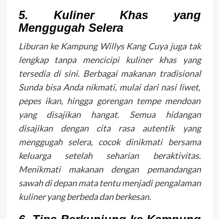
5.
Kuliner Khas yang
Menggugah Selera
Liburan ke Kampung Willys Kang Cuya juga tak
lengkap tanpa mencicipi kuliner khas yang
tersedia di sini. Berbagai makanan tradisional
Sunda bisa Anda nikmati, mulai dari nasi liwet,
pepes ikan, hingga gorengan tempe mendoan
yang disajikan hangat. Semua hidangan
disajikan dengan cita rasa autentik yang
menggugah selera, cocok dinikmati bersama
keluarga setelah seharian beraktivitas.
Menikmati makanan dengan pemandangan
sawah di depan mata tentu menjadi pengalaman
kuliner yang berbeda dan berkesan.