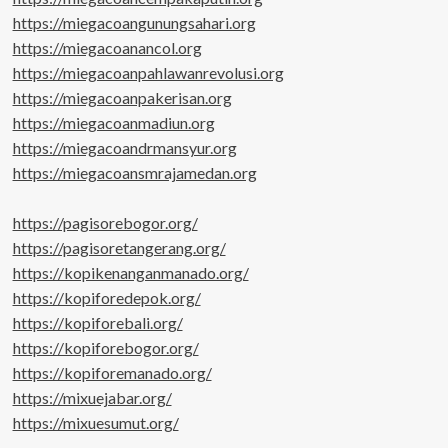
https://miegacoangunungsahari.org
https://miegacoanancol.org
https://miegacoanpahlawanrevolusi.org
https://miegacoanpakerisan.org
https://miegacoanmadiun.org
https://miegacoandrmansyur.org
https://miegacoansmrajamedan.org
https://pagisorebogor.org/
https://pagisoretangerang.org/
https://kopikenanganmanado.org/
https://kopiforedepok.org/
https://kopiforebali.org/
https://kopiforebogor.org/
https://kopiforemanado.org/
https://mixuejabar.org/
https://mixuesumut.org/