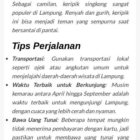
Sebagai camilan, keripik singkong sangat
populer di Lampung. Renyah dan gurih, keripik
ini bisa menjadi teman yang sempurna saat
bersantai di pantai.
Tips Perjalanan
Transportasi
: Gunakan transportasi lokal
seperti ojek atau angkutan umum untuk
menjelajahi daerah-daerah wisata di Lampung.
Waktu Terbaik untuk Berkunjung
: Musim
kemarau antara April hingga September adalah
waktu terbaik untuk mengunjungi Lampung,
dengan cuaca yang lebih cerah dan nyaman.
Bawa Uang Tunai
: Beberapa tempat mungkin
tidak menerima pembayaran dengan kartu, jadi
pastikan untuk membawa uang tunai yang