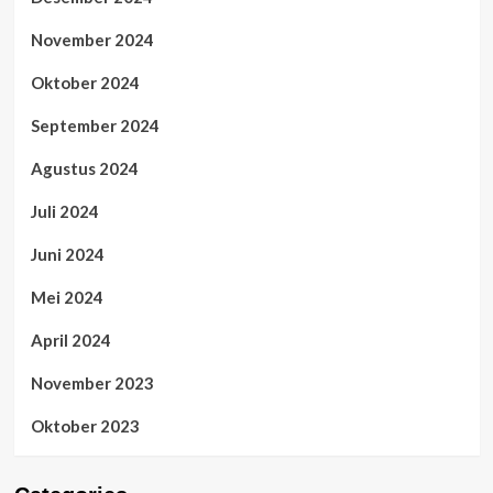
November 2024
Oktober 2024
September 2024
Agustus 2024
Juli 2024
Juni 2024
Mei 2024
April 2024
November 2023
Oktober 2023