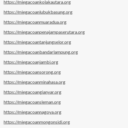
https://miegacoankolakautara.org
https://miegacoanlubukbasung.org
https://miegacoanmuaradua.org
https://miegacoanpenajampaserutara.org
https://miegacoantanjungselor.org
https://miegacoanbandarlampung.org
https://miegacoanjambi.org
https://miegacoansorong.org
https://miegacoanminahasa.org
https://miegacoangianyar.org
https://miegacoansleman.org
https://miegacoannagoya.org
https://miegacoanmongonsidi.org