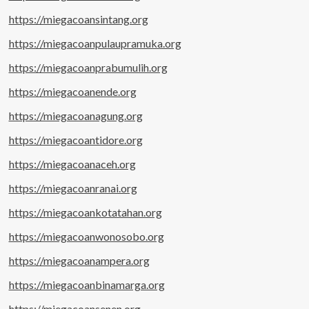
https://miegacoansintang.org
https://miegacoanpulaupramuka.org
https://miegacoanprabumulih.org
https://miegacoanende.org
https://miegacoanagung.org
https://miegacoantidore.org
https://miegacoanaceh.org
https://miegacoanranai.org
https://miegacoankotatahan.org
https://miegacoanwonosobo.org
https://miegacoanampera.org
https://miegacoanbinamarga.org
https://miegacoansenen.org