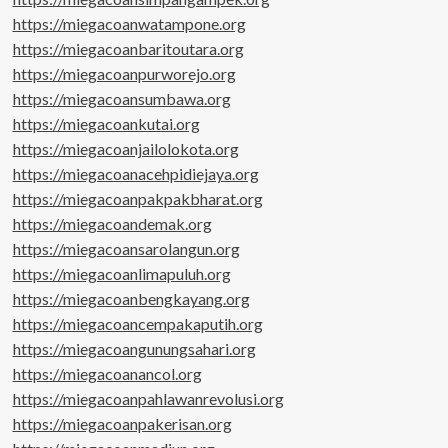
https://miegacoanwatampone.org
https://miegacoanbaritoutara.org
https://miegacoanpurworejo.org
https://miegacoansumbawa.org
https://miegacoankutai.org
https://miegacoanjailolokota.org
https://miegacoanacehpidiejaya.org
https://miegacoanpakpakbharat.org
https://miegacoandemak.org
https://miegacoansarolangun.org
https://miegacoanlimapuluh.org
https://miegacoanbengkayang.org
https://miegacoancempakaputih.org
https://miegacoangunungsahari.org
https://miegacoanancol.org
https://miegacoanpahlawanrevolusi.org
https://miegacoanpakerisan.org