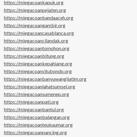
https://miegacoankapuk.org
https://miegacoanpejaten.org
https://miegacoanbandaaceh.org
https://miegacoangambir.org
https://miegacoancasablanca.org
https://miegacoancilandak.org
https://miegacoantomohon.org
https://miegacoanbitung.org
https://miegacoankepahiang.org
https://miegacoansitubondo.org
https://miegacoanbanyuwangijatim.org
https://miegacoanlahatsumsel.org
https://miegacoansumenep.org
https://miegacoanpati.org
https://miegacoanbantul.org
https://miegacoanbalangan.org
https://miegacoanteukuumar.org
https://miegacoanpancing.org