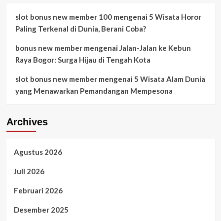
slot bonus new member 100
mengenai
5 Wisata Horor
Paling Terkenal di Dunia, Berani Coba?
bonus new member
mengenai
Jalan-Jalan ke Kebun
Raya Bogor: Surga Hijau di Tengah Kota
slot bonus new member
mengenai
5 Wisata Alam Dunia
yang Menawarkan Pemandangan Mempesona
Archives
Agustus 2026
Juli 2026
Februari 2026
Desember 2025