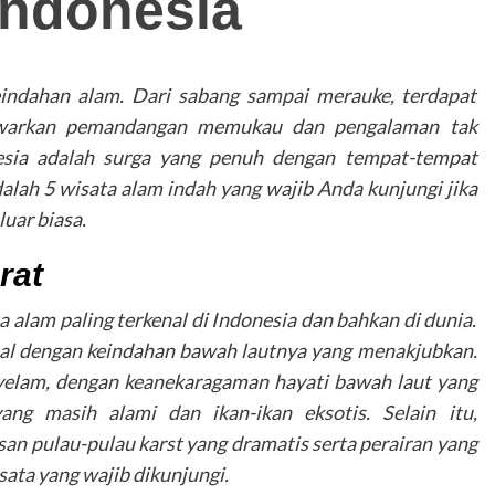
Indonesia
eindahan alam. Dari sabang sampai merauke, terdapat
awarkan pemandangan memukau dan pengalaman tak
nesia adalah surga yang penuh dengan tempat-tempat
dalah 5 wisata alam indah yang wajib Anda kunjungi jika
uar biasa.
rat
a alam paling terkenal di Indonesia dan bahkan di dunia.
enal dengan keindahan bawah lautnya yang menakjubkan.
yelam, dengan keanekaragaman hayati bawah laut yang
ng masih alami dan ikan-ikan eksotis. Selain itu,
an pulau-pulau karst yang dramatis serta perairan yang
ata yang wajib dikunjungi.