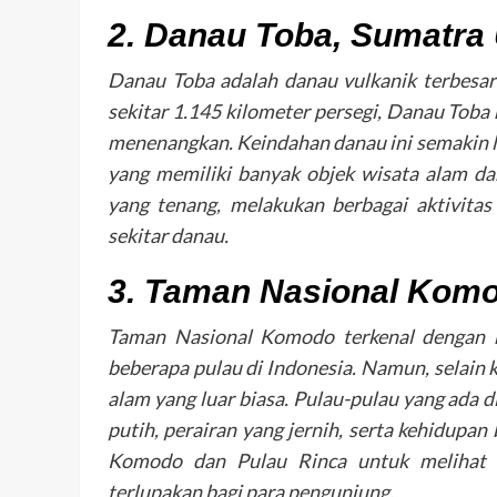
2. Danau Toba, Sumatra 
Danau Toba adalah danau vulkanik terbesar 
sekitar 1.145 kilometer persegi, Danau To
menenangkan. Keindahan danau ini semakin l
yang memiliki banyak objek wisata alam d
yang tenang, melakukan berbagai aktivitas
sekitar danau.
3. Taman Nasional Komo
Taman Nasional Komodo terkenal dengan 
beberapa pulau di Indonesia. Namun, selain
alam yang luar biasa. Pulau-pulau yang ada d
putih, perairan yang jernih, serta kehidupan
Komodo dan Pulau Rinca untuk melihat 
terlupakan bagi para pengunjung.