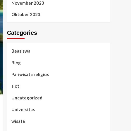
November 2023
Oktober 2023
Categories
Beasiswa
Blog
Pariwisata religius
slot
Uncategorized
Universitas
wisata