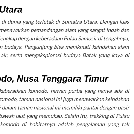
Utara
di dunia yang terletak di Sumatra Utara. Dengan luas
ba menawarkan pemandangan alam yang sangat indah dan
engkap dengan keberadaan Pulau Samosir di tengahnya,
an budaya. Pengunjung bisa menikmati keindahan alam
 air, serta mengeksplorasi budaya Batak yang kaya di
do, Nusa Tenggara Timur
keberadaan komodo, hewan purba yang hanya ada di
 komodo, taman nasional ini juga menawarkan keindahan
i dalam taman nasional ini memiliki pantai dengan pasir
 bawah laut yang memukau. Selain itu, trekking di Pulau
komodo di habitatnya adalah pengalaman yang tak