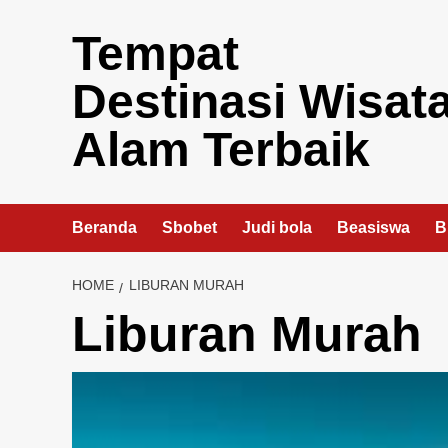
Skip
to
Tempat
content
Destinasi Wisat
Alam Terbaik
Beranda
Sbobet
Judi bola
Beasiswa
B
HOME
LIBURAN MURAH
Liburan Murah