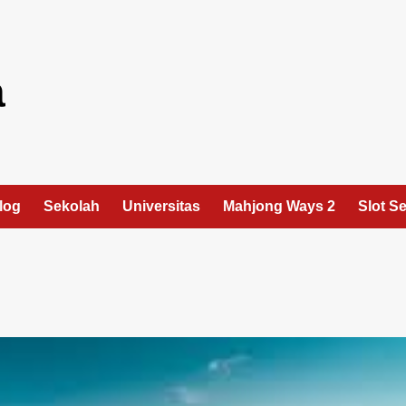
a
log
Sekolah
Universitas
Mahjong Ways 2
Slot S