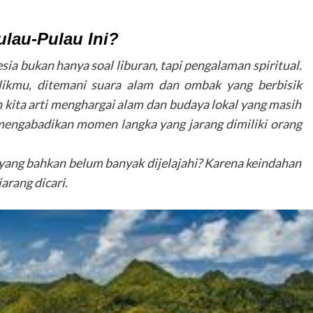
ulau-Pulau Ini?
sia bukan hanya soal liburan, tapi pengalaman spiritual.
ikmu, ditemani suara alam dan ombak yang berbisik
an kita arti menghargai alam dan budaya lokal yang masih
 mengabadikan momen langka yang jarang dimiliki orang
yang bahkan belum banyak dijelajahi? Karena keindahan
arang dicari.