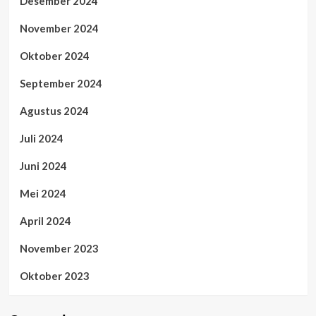
Desember 2024
November 2024
Oktober 2024
September 2024
Agustus 2024
Juli 2024
Juni 2024
Mei 2024
April 2024
November 2023
Oktober 2023