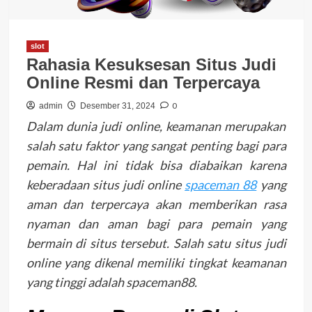
slot
Rahasia Kesuksesan Situs Judi
Online Resmi dan Terpercaya
0
admin
Desember 31, 2024
Dalam dunia judi online, keamanan merupakan
salah satu faktor yang sangat penting bagi para
pemain. Hal ini tidak bisa diabaikan karena
keberadaan situs judi online
spaceman 88
yang
aman dan terpercaya akan memberikan rasa
nyaman dan aman bagi para pemain yang
bermain di situs tersebut. Salah satu situs judi
online yang dikenal memiliki tingkat keamanan
yang tinggi adalah spaceman88.