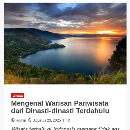
wisata
Mengenal Warisan Pariwisata
dari Dinasti-dinasti Terdahulu
0
admin
Agustus 23, 2025
Wisata terbaik di Indonesia memang tidak ada