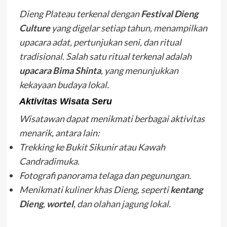
Dieng Plateau terkenal dengan
Festival Dieng
Culture
yang digelar setiap tahun, menampilkan
upacara adat, pertunjukan seni, dan ritual
tradisional. Salah satu ritual terkenal adalah
upacara Bima Shinta
, yang menunjukkan
kekayaan budaya lokal.
Aktivitas Wisata Seru
Wisatawan dapat menikmati berbagai aktivitas
menarik, antara lain:
Trekking ke Bukit Sikunir atau Kawah
Candradimuka.
Fotografi panorama telaga dan pegunungan.
Menikmati kuliner khas Dieng, seperti
kentang
Dieng
,
wortel
, dan olahan jagung lokal.