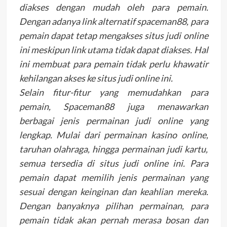
diakses dengan mudah oleh para pemain.
Dengan adanya link alternatif spaceman88, para
pemain dapat tetap mengakses situs judi online
ini meskipun link utama tidak dapat diakses. Hal
ini membuat para pemain tidak perlu khawatir
kehilangan akses ke situs judi online ini.
Selain fitur-fitur yang memudahkan para
pemain, Spaceman88 juga menawarkan
berbagai jenis permainan judi online yang
lengkap. Mulai dari permainan kasino online,
taruhan olahraga, hingga permainan judi kartu,
semua tersedia di situs judi online ini. Para
pemain dapat memilih jenis permainan yang
sesuai dengan keinginan dan keahlian mereka.
Dengan banyaknya pilihan permainan, para
pemain tidak akan pernah merasa bosan dan