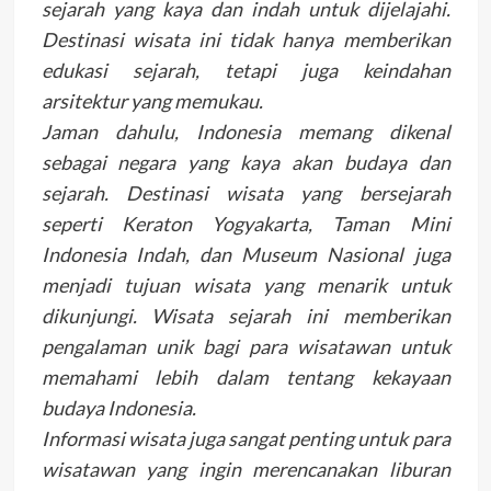
sejarah yang kaya dan indah untuk dijelajahi.
Destinasi wisata ini tidak hanya memberikan
edukasi sejarah, tetapi juga keindahan
arsitektur yang memukau.
Jaman dahulu, Indonesia memang dikenal
sebagai negara yang kaya akan budaya dan
sejarah. Destinasi wisata yang bersejarah
seperti Keraton Yogyakarta, Taman Mini
Indonesia Indah, dan Museum Nasional juga
menjadi tujuan wisata yang menarik untuk
dikunjungi. Wisata sejarah ini memberikan
pengalaman unik bagi para wisatawan untuk
memahami lebih dalam tentang kekayaan
budaya Indonesia.
Informasi wisata juga sangat penting untuk para
wisatawan yang ingin merencanakan liburan