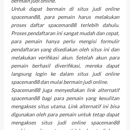
bermain judi online.
Untuk dapat bermain di situs judi online
spaceman88, para pemain harus melakukan
proses daftar spaceman88 terlebih dahulu.
Proses pendaftaran ini sangat mudah dan cepat,
para pemain hanya perlu mengisi formulir
pendaftaran yang disediakan oleh situs ini dan
melakukan verifikasi akun. Setelah akun para
pemain berhasil diverifikasi, mereka dapat
langsung login ke dalam situs judi online
spaceman88 dan mulai bermain judi online.
Spaceman88 juga menyediakan link alternatif
spaceman88 bagi para pemain yang kesulitan
mengakses situs utama. Link alternatif ini bisa
digunakan oleh para pemain untuk tetap dapat
mengakses situs judi online spaceman88