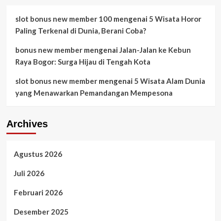
slot bonus new member 100
mengenai
5 Wisata Horor
Paling Terkenal di Dunia, Berani Coba?
bonus new member
mengenai
Jalan-Jalan ke Kebun
Raya Bogor: Surga Hijau di Tengah Kota
slot bonus new member
mengenai
5 Wisata Alam Dunia
yang Menawarkan Pemandangan Mempesona
Archives
Agustus 2026
Juli 2026
Februari 2026
Desember 2025