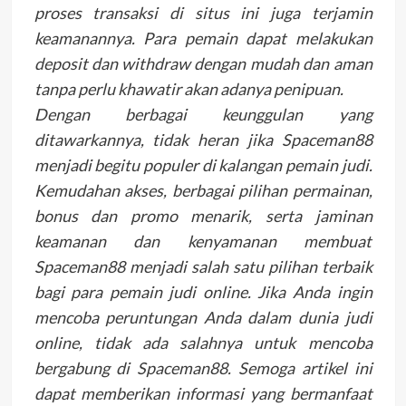
proses transaksi di situs ini juga terjamin
keamanannya. Para pemain dapat melakukan
deposit dan withdraw dengan mudah dan aman
tanpa perlu khawatir akan adanya penipuan.
Dengan berbagai keunggulan yang
ditawarkannya, tidak heran jika Spaceman88
menjadi begitu populer di kalangan pemain judi.
Kemudahan akses, berbagai pilihan permainan,
bonus dan promo menarik, serta jaminan
keamanan dan kenyamanan membuat
Spaceman88 menjadi salah satu pilihan terbaik
bagi para pemain judi online. Jika Anda ingin
mencoba peruntungan Anda dalam dunia judi
online, tidak ada salahnya untuk mencoba
bergabung di Spaceman88. Semoga artikel ini
dapat memberikan informasi yang bermanfaat