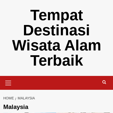
Skip
Tempat
to
content
Destinasi
Wisata Alam
Terbaik
Primary
Menu
HOME
MALAYSIA
Malaysia