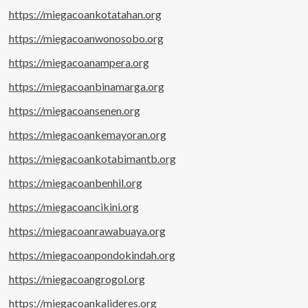
https://miegacoankotatahan.org
https://miegacoanwonosobo.org
https://miegacoanampera.org
https://miegacoanbinamarga.org
https://miegacoansenen.org
https://miegacoankemayoran.org
https://miegacoankotabimantb.org
https://miegacoanbenhil.org
https://miegacoancikini.org
https://miegacoanrawabuaya.org
https://miegacoanpondokindah.org
https://miegacoangrogol.org
https://miegacoankalideres.org