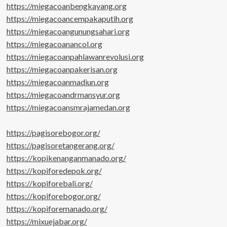
https://miegacoanbengkayang.org
https://miegacoancempakaputih.org
https://miegacoangunungsahari.org
https://miegacoanancol.org
https://miegacoanpahlawanrevolusi.org
https://miegacoanpakerisan.org
https://miegacoanmadiun.org
https://miegacoandrmansyur.org
https://miegacoansmrajamedan.org
https://pagisorebogor.org/
https://pagisoretangerang.org/
https://kopikenanganmanado.org/
https://kopiforedepok.org/
https://kopiforebali.org/
https://kopiforebogor.org/
https://kopiforemanado.org/
https://mixuejabar.org/