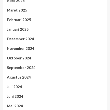
April 2025
Maret 2025
Februari 2025
Januari 2025
Desember 2024
November 2024
Oktober 2024
September 2024
Agustus 2024
Juli 2024
Juni 2024
Mei 2024