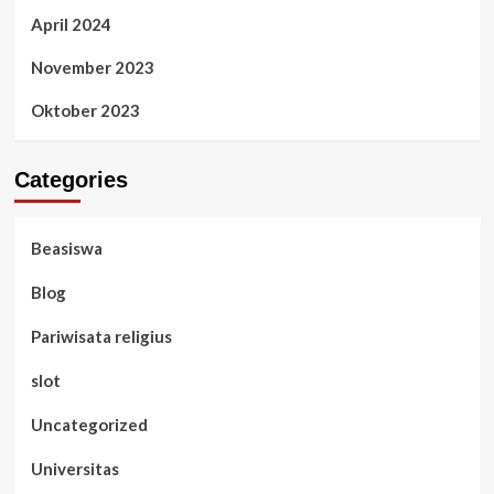
April 2024
November 2023
Oktober 2023
Categories
Beasiswa
Blog
Pariwisata religius
slot
Uncategorized
Universitas