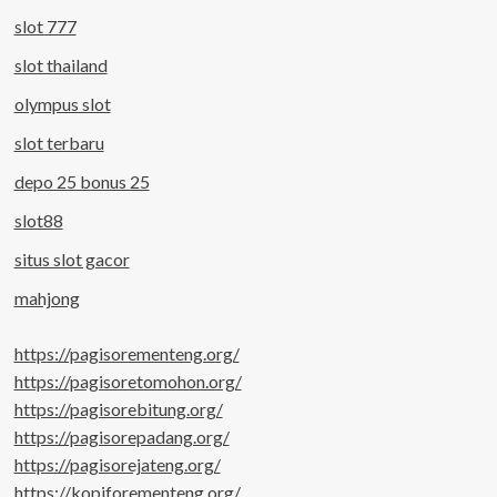
slot 777
slot thailand
olympus slot
slot terbaru
depo 25 bonus 25
slot88
situs slot gacor
mahjong
https://pagisorementeng.org/
https://pagisoretomohon.org/
https://pagisorebitung.org/
https://pagisorepadang.org/
https://pagisorejateng.org/
https://kopiforementeng.org/