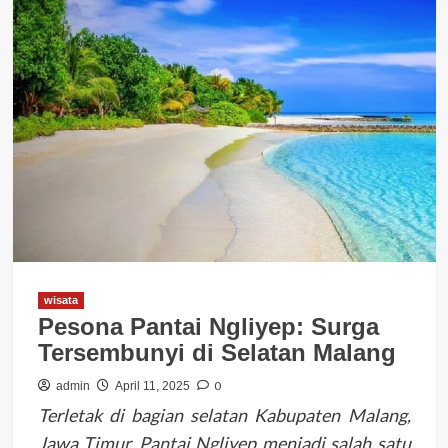
wisata
Pesona Pantai Ngliyep: Surga
Tersembunyi di Selatan Malang
0
admin
April 11, 2025
Terletak di bagian selatan Kabupaten Malang,
Jawa Timur, Pantai Ngliyep menjadi salah satu