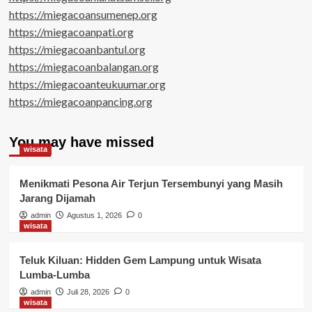
https://miegacoansumenep.org
https://miegacoanpati.org
https://miegacoanbantul.org
https://miegacoanbalangan.org
https://miegacoanteukuumar.org
https://miegacoanpancing.org
You may have missed
wisata
Menikmati Pesona Air Terjun Tersembunyi yang Masih
Jarang Dijamah
admin
Agustus 1, 2026
0
wisata
Teluk Kiluan: Hidden Gem Lampung untuk Wisata
Lumba-Lumba
admin
Juli 28, 2026
0
wisata