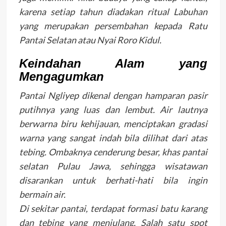
karena setiap tahun diadakan ritual Labuhan
yang merupakan persembahan kepada Ratu
Pantai Selatan atau Nyai Roro Kidul.
Keindahan Alam yang
Mengagumkan
Pantai Ngliyep dikenal dengan hamparan pasir
putihnya yang luas dan lembut. Air lautnya
berwarna biru kehijauan, menciptakan gradasi
warna yang sangat indah bila dilihat dari atas
tebing. Ombaknya cenderung besar, khas pantai
selatan Pulau Jawa, sehingga wisatawan
disarankan untuk berhati-hati bila ingin
bermain air.
Di sekitar pantai, terdapat formasi batu karang
dan tebing yang menjulang. Salah satu spot