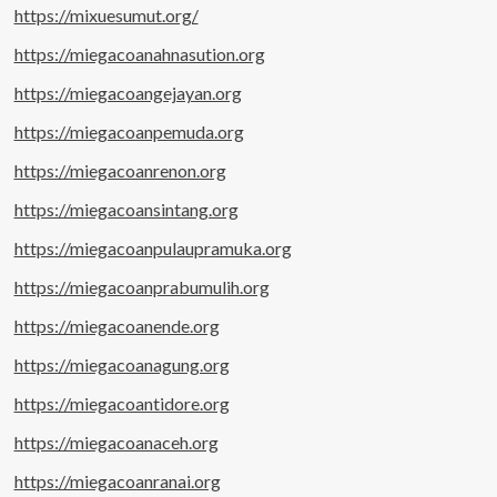
https://mixuesumut.org/
https://miegacoanahnasution.org
https://miegacoangejayan.org
https://miegacoanpemuda.org
https://miegacoanrenon.org
https://miegacoansintang.org
https://miegacoanpulaupramuka.org
https://miegacoanprabumulih.org
https://miegacoanende.org
https://miegacoanagung.org
https://miegacoantidore.org
https://miegacoanaceh.org
https://miegacoanranai.org