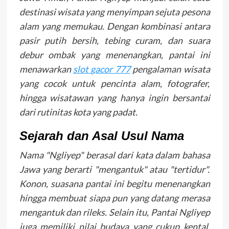
destinasi wisata yang menyimpan sejuta pesona
alam yang memukau. Dengan kombinasi antara
pasir putih bersih, tebing curam, dan suara
debur ombak yang menenangkan, pantai ini
menawarkan
slot gacor 777
pengalaman wisata
yang cocok untuk pencinta alam, fotografer,
hingga wisatawan yang hanya ingin bersantai
dari rutinitas kota yang padat.
Sejarah dan Asal Usul Nama
Nama "Ngliyep" berasal dari kata dalam bahasa
Jawa yang berarti "mengantuk" atau "tertidur".
Konon, suasana pantai ini begitu menenangkan
hingga membuat siapa pun yang datang merasa
mengantuk dan rileks. Selain itu, Pantai Ngliyep
juga memiliki nilai budaya yang cukup kental,