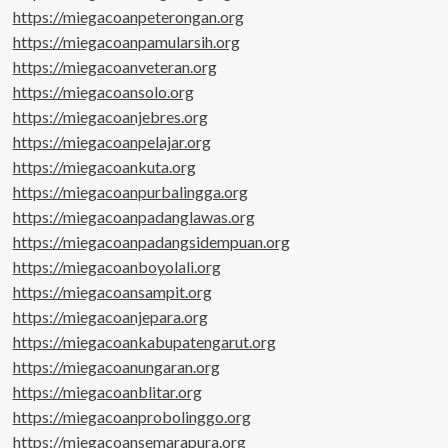
https://miegacoanpeterongan.org
https://miegacoanpamularsih.org
https://miegacoanveteran.org
https://miegacoansolo.org
https://miegacoanjebres.org
https://miegacoanpelajar.org
https://miegacoankuta.org
https://miegacoanpurbalingga.org
https://miegacoanpadanglawas.org
https://miegacoanpadangsidempuan.org
https://miegacoanboyolali.org
https://miegacoansampit.org
https://miegacoanjepara.org
https://miegacoankabupatengarut.org
https://miegacoanungaran.org
https://miegacoanblitar.org
https://miegacoanprobolinggo.org
https://miegacoansemarapura.org