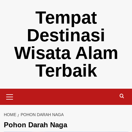
Skip
Tempat
to
content
Destinasi
Wisata Alam
Terbaik
Primary
Menu
HOME
POHON DARAH NAGA
Pohon Darah Naga