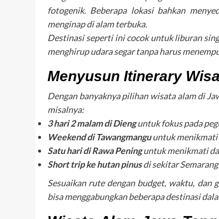
fotogenik. Beberapa lokasi bahkan menye
menginap di alam terbuka.
Destinasi seperti ini cocok untuk liburan sin
menghirup udara segar tanpa harus menempuh 
Menyusun Itinerary Wis
Dengan banyaknya pilihan wisata alam di Jaw
misalnya:
3 hari 2 malam di Dieng
untuk fokus pada pe
Weekend di Tawangmangu
untuk menikmati 
Satu hari di Rawa Pening
untuk menikmati dan
Short trip ke hutan pinus
di sekitar Semarang 
Sesuaikan rute dengan budget, waktu, dan ga
bisa menggabungkan beberapa destinasi dalam