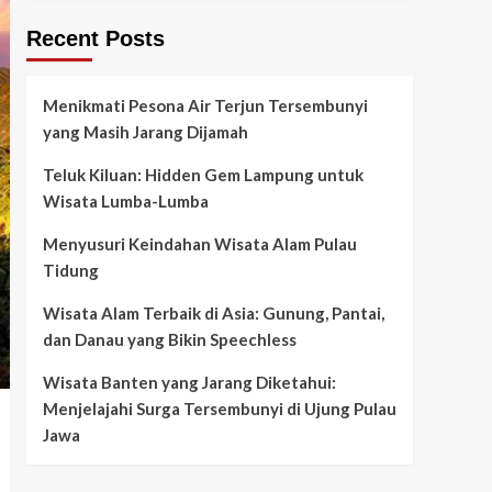
Recent Posts
Menikmati Pesona Air Terjun Tersembunyi
yang Masih Jarang Dijamah
Teluk Kiluan: Hidden Gem Lampung untuk
Wisata Lumba-Lumba
Menyusuri Keindahan Wisata Alam Pulau
Tidung
Wisata Alam Terbaik di Asia: Gunung, Pantai,
dan Danau yang Bikin Speechless
Wisata Banten yang Jarang Diketahui:
Menjelajahi Surga Tersembunyi di Ujung Pulau
Jawa