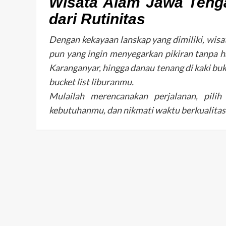
Wisata Alam Jawa Teng
dari Rutinitas
Dengan kekayaan lanskap yang dimiliki, wisa
pun yang ingin menyegarkan pikiran tanpa ha
Karanganyar, hingga danau tenang di kaki b
bucket list liburanmu.
Mulailah merencanakan perjalanan, pilih
kebutuhanmu, dan nikmati waktu berkualitas 