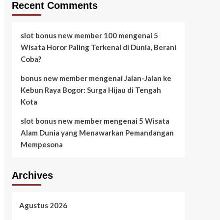
Recent Comments
slot bonus new member 100
mengenai
5
Wisata Horor Paling Terkenal di Dunia, Berani
Coba?
bonus new member
mengenai
Jalan-Jalan ke
Kebun Raya Bogor: Surga Hijau di Tengah
Kota
slot bonus new member
mengenai
5 Wisata
Alam Dunia yang Menawarkan Pemandangan
Mempesona
Archives
Agustus 2026