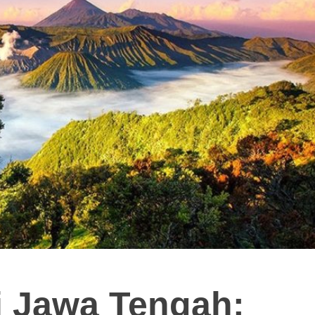
i Jawa Tengah: