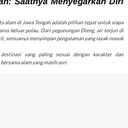
ah: Saatnya Menyegarkan Diri
ta alam di Jawa Tengah adalah pilihan tepat untuk siapa
rus keluar pulau. Dari pegunungan Dieng, air terjun di
ukit, semuanya menyimpan pengalaman yang layak masuk
 destinasi yang paling sesuai dengan karakter dan
bersama alam yang masih asri.