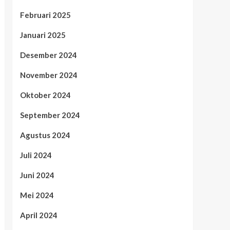
Februari 2025
Januari 2025
Desember 2024
November 2024
Oktober 2024
September 2024
Agustus 2024
Juli 2024
Juni 2024
Mei 2024
April 2024