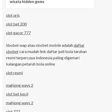
wisata hidden gems
slot qris
slot bet 200
slot gacor 777
Sbobet wap atau sbobet mobile adalah
daftar
sbobet
cara mudah link daftar judi bola taruhan
resmi terpercaya Indonesia paling digemari
kalangan petaruh bola online
slot resmi
mahjong ways 2
slot bet kecil
mahjong ways 2
slot 777