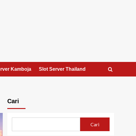
erver Kamboja
Slot Server Thailand
Cari
Cari