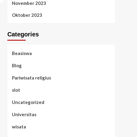
November 2023
Oktober 2023
Categories
Beasiswa
Blog
Pariwisata religius
slot
Uncategorized
Universitas
wisata