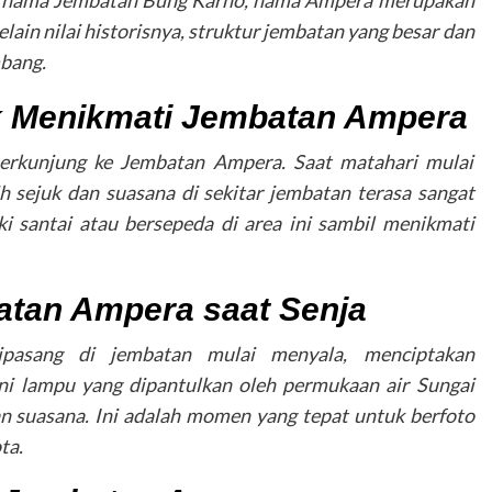
lain nilai historisnya, struktur jembatan yang besar dan
mbang.
ik Menikmati Jembatan Ampera
berkunjung ke Jembatan Ampera. Saat matahari mulai
h sejuk dan suasana di sekitar jembatan terasa sangat
i santai atau bersepeda di area ini sambil menikmati
tan Ampera saat Senja
pasang di jembatan mulai menyala, menciptakan
i lampu yang dipantulkan oleh permukaan air Sungai
suasana. Ini adalah momen yang tepat untuk berfoto
ta.