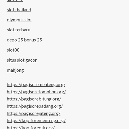
slot thailand
olympus slot
slot terbaru
depo 25 bonus 25
slot88
situs slot gacor
mahjong
https://pagisorementeng.org/
https://pagisoretomohon.org/
https://pagisorebitung.org/
https://pagisorepadang.org/
https://pagisorejateng.org/
https://kopiforementeng.org/
https://kopiforepik.org/