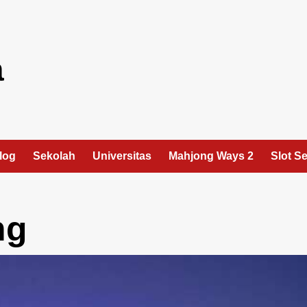
a
log
Sekolah
Universitas
Mahjong Ways 2
Slot S
ng