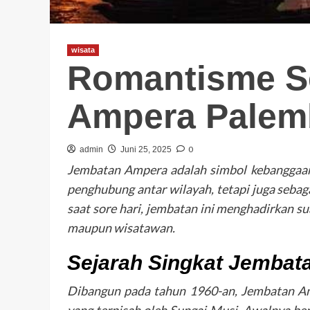
wisata
Romantisme S
Ampera Palem
0
admin
Juni 25, 2025
Jembatan Ampera adalah simbol kebanggaan
penghubung antar wilayah, tetapi juga sebaga
saat sore hari, jembatan ini menghadirkan s
maupun wisatawan.
Sejarah Singkat Jembat
Dibangun pada tahun 1960-an, Jembatan A
yang terpisah oleh Sungai Musi. Awalnya 