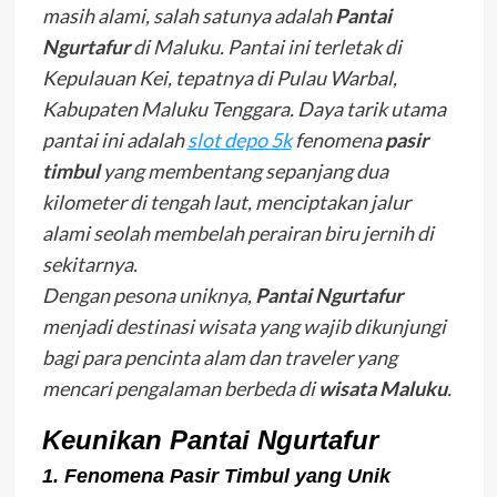
masih alami, salah satunya adalah
Pantai
Ngurtafur
di Maluku. Pantai ini terletak di
Kepulauan Kei, tepatnya di Pulau Warbal,
Kabupaten Maluku Tenggara. Daya tarik utama
pantai ini adalah
slot depo 5k
fenomena
pasir
timbul
yang membentang sepanjang dua
kilometer di tengah laut, menciptakan jalur
alami seolah membelah perairan biru jernih di
sekitarnya.
Dengan pesona uniknya,
Pantai Ngurtafur
menjadi destinasi wisata yang wajib dikunjungi
bagi para pencinta alam dan traveler yang
mencari pengalaman berbeda di
wisata Maluku
.
Keunikan Pantai Ngurtafur
1. Fenomena Pasir Timbul yang Unik