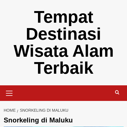
Skip
Tempat
to
content
Destinasi
Wisata Alam
Terbaik
Primary
Menu
HOME
SNORKELING DI MALUKU
Snorkeling di Maluku