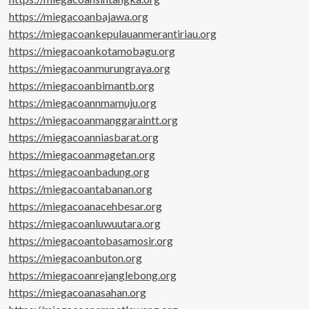
https://miegacoanbajawa.org
https://miegacoankepulauanmerantiriau.org
https://miegacoankotamobagu.org
https://miegacoanmurungraya.org
https://miegacoanbimantb.org
https://miegacoannmamuju.org
https://miegacoanmanggaraintt.org
https://miegacoanniasbarat.org
https://miegacoanmagetan.org
https://miegacoanbadung.org
https://miegacoantabanan.org
https://miegacoanacehbesar.org
https://miegacoanluwuutara.org
https://miegacoantobasamosir.org
https://miegacoanbuton.org
https://miegacoanrejanglebong.org
https://miegacoanasahan.org