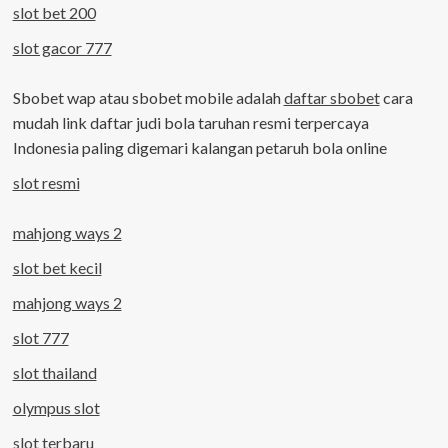
slot bet 200
slot gacor 777
Sbobet wap atau sbobet mobile adalah
daftar sbobet
cara
mudah link daftar judi bola taruhan resmi terpercaya
Indonesia paling digemari kalangan petaruh bola online
slot resmi
mahjong ways 2
slot bet kecil
mahjong ways 2
slot 777
slot thailand
olympus slot
slot terbaru