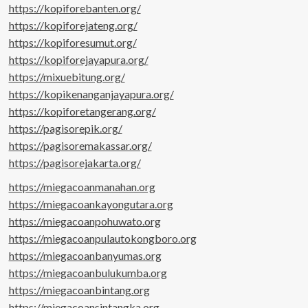
https://kopiforebanten.org/
https://kopiforejateng.org/
https://kopiforesumut.org/
https://kopiforejayapura.org/
https://mixuebitung.org/
https://kopikenanganjayapura.org/
https://kopiforetangerang.org/
https://pagisorepik.org/
https://pagisoremakassar.org/
https://pagisorejakarta.org/
https://miegacoanmanahan.org
https://miegacoankayongutara.org
https://miegacoanpohuwato.org
https://miegacoanpulautokongboro.org
https://miegacoanbanyumas.org
https://miegacoanbulukumba.org
https://miegacoanbintang.org
https://miegacoansintangka.org