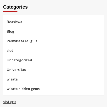
Categories
Beasiswa
Blog
Pariwisata religius
slot
Uncategorized
Universitas
wisata
wisata hidden gems
slot qris