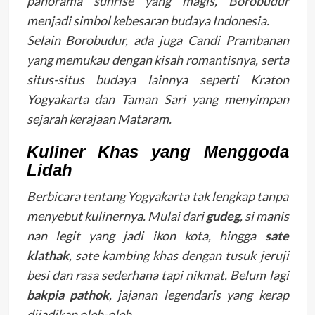
panorama sunrise yang magis, Borobudur
menjadi simbol kebesaran budaya Indonesia.
Selain Borobudur, ada juga Candi Prambanan
yang memukau dengan kisah romantisnya, serta
situs-situs budaya lainnya seperti Kraton
Yogyakarta dan Taman Sari yang menyimpan
sejarah kerajaan Mataram.
Kuliner Khas yang Menggoda
Lidah
Berbicara tentang Yogyakarta tak lengkap tanpa
menyebut kulinernya. Mulai dari
gudeg
, si manis
nan legit yang jadi ikon kota, hingga
sate
klathak
, sate kambing khas dengan tusuk jeruji
besi dan rasa sederhana tapi nikmat. Belum lagi
bakpia pathok
, jajanan legendaris yang kerap
dijadikan oleh-oleh.