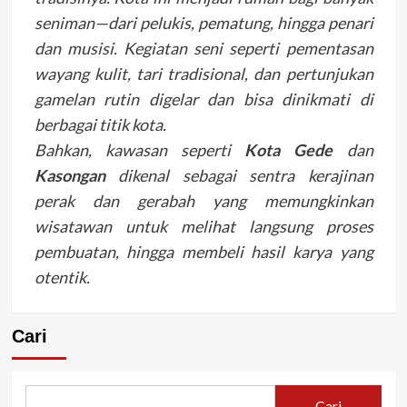
seniman—dari pelukis, pematung, hingga penari
dan musisi. Kegiatan seni seperti pementasan
wayang kulit, tari tradisional, dan pertunjukan
gamelan rutin digelar dan bisa dinikmati di
berbagai titik kota.
Bahkan, kawasan seperti
Kota Gede
dan
Kasongan
dikenal sebagai sentra kerajinan
perak dan gerabah yang memungkinkan
wisatawan untuk melihat langsung proses
pembuatan, hingga membeli hasil karya yang
otentik.
Cari
Cari