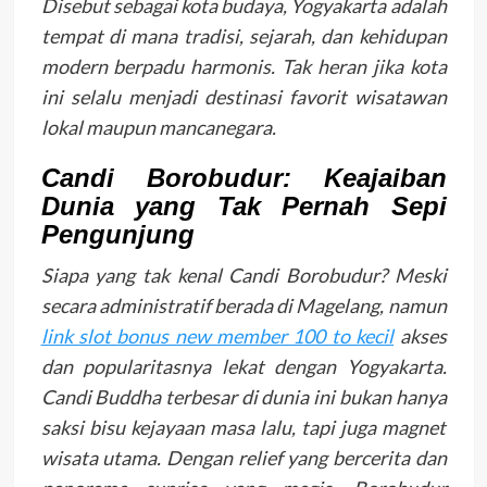
Disebut sebagai kota budaya, Yogyakarta adalah
tempat di mana tradisi, sejarah, dan kehidupan
modern berpadu harmonis. Tak heran jika kota
ini selalu menjadi destinasi favorit wisatawan
lokal maupun mancanegara.
Candi Borobudur: Keajaiban
Dunia yang Tak Pernah Sepi
Pengunjung
Siapa yang tak kenal Candi Borobudur? Meski
secara administratif berada di Magelang, namun
link slot bonus new member 100 to kecil
akses
dan popularitasnya lekat dengan Yogyakarta.
Candi Buddha terbesar di dunia ini bukan hanya
saksi bisu kejayaan masa lalu, tapi juga magnet
wisata utama. Dengan relief yang bercerita dan