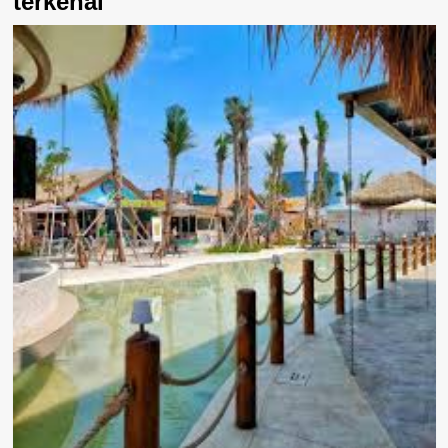
terkenal