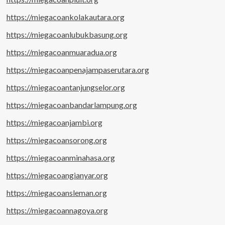
https://miegacoankolakautara.org
https://miegacoanlubukbasung.org
https://miegacoanmuaradua.org
https://miegacoanpenajampaserutara.org
https://miegacoantanjungselor.org
https://miegacoanbandarlampung.org
https://miegacoanjambi.org
https://miegacoansorong.org
https://miegacoanminahasa.org
https://miegacoangianyar.org
https://miegacoansleman.org
https://miegacoannagoya.org