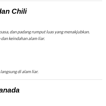
dan Chili
ksasa, dan padang rumput luas yang menakjubkan.
an keindahan alam liar.
angsung di alam liar.
Kanada