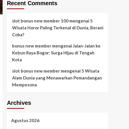
Recent Comments
slot bonus new member 100
mengenai
5
Wisata Horor Paling Terkenal di Dunia, Berani
Coba?
bonus new member
mengenai
Jalan-Jalan ke
Kebun Raya Bogor: Surga Hijau di Tengah
Kota
slot bonus new member
mengenai
5 Wisata
Alam Dunia yang Menawarkan Pemandangan
Mempesona
Archives
Agustus 2026