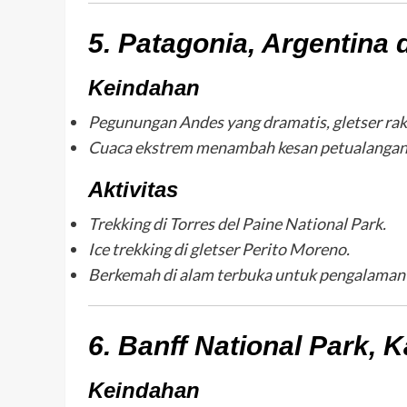
5. Patagonia, Argentina 
Keindahan
Pegunungan Andes yang dramatis, gletser ra
Cuaca ekstrem menambah kesan petualangan d
Aktivitas
Trekking di Torres del Paine National Park.
Ice trekking di gletser Perito Moreno.
Berkemah di alam terbuka untuk pengalaman l
6. Banff National Park, 
Keindahan