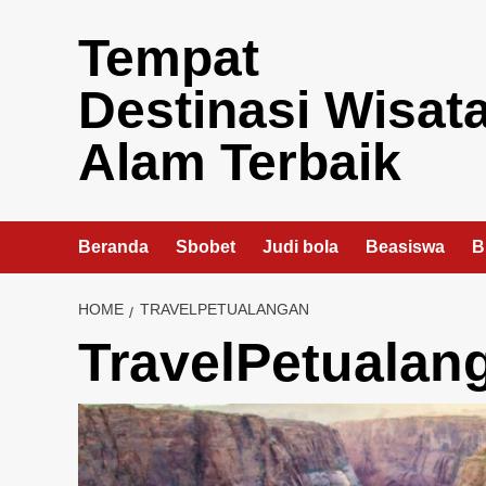
Skip
to
Tempat
content
Destinasi Wisat
Alam Terbaik
Beranda
Sbobet
Judi bola
Beasiswa
B
HOME
TRAVELPETUALANGAN
TravelPetualan