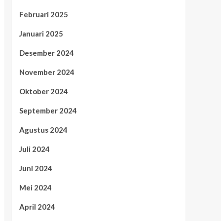
Februari 2025
Januari 2025
Desember 2024
November 2024
Oktober 2024
September 2024
Agustus 2024
Juli 2024
Juni 2024
Mei 2024
April 2024