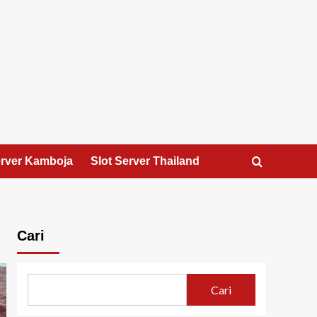
erver Kamboja
Slot Server Thailand
Cari
Cari