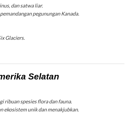
nus, dan satwa liar.
on pemandangan pegunungan Kanada.
ix Glaciers.
merika Selatan
i ribuan spesies flora dan fauna.
n ekosistem unik dan menakjubkan.