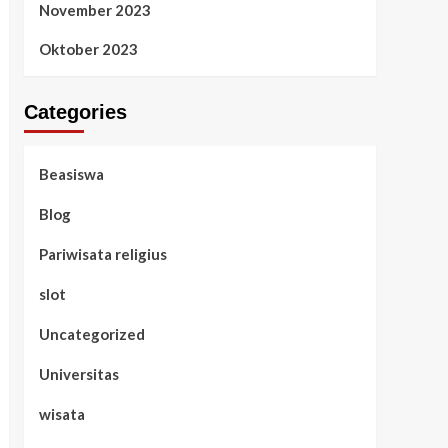
November 2023
Oktober 2023
Categories
Beasiswa
Blog
Pariwisata religius
slot
Uncategorized
Universitas
wisata