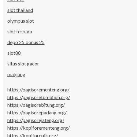
slot thailand
olympus slot
slot terbaru
depo 25 bonus 25
slot88
situs slot gacor
mahjong
https://pagisorementeng.org/
https://pagisoretomohon.org/
https://pagisorebitung.org/
https://pagisorepadang.org/
https://pagisorejateng.org/
https://kopiforementeng.org/
https://kopiforepik.org/