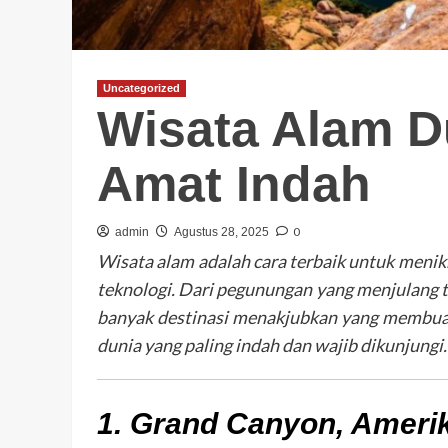
Uncategorized
Wisata Alam D
Amat Indah
0
admin
Agustus 28, 2025
Wisata alam adalah cara terbaik untuk menikm
teknologi. Dari pegunungan yang menjulang t
banyak destinasi menakjubkan yang membuat 
dunia yang paling indah dan wajib dikunjungi.
1. Grand Canyon, Amerik