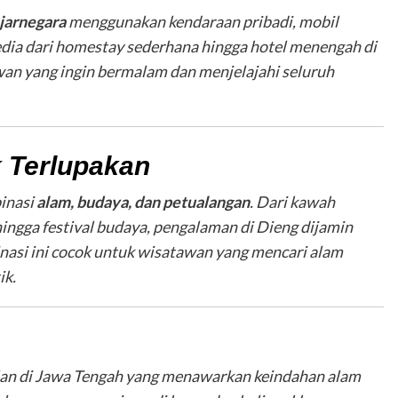
jarnegara
menggunakan kendaraan pribadi, mobil
sedia dari homestay sederhana hingga hotel menengah di
 yang ingin bermalam dan menjelajahi seluruh
 Terlupakan
inasi
alam, budaya, dan petualangan
. Dari kawah
hingga festival budaya, pengalaman di Dieng dijamin
asi ini cocok untuk wisatawan yang mencari alam
ik.
ulan di Jawa Tengah yang menawarkan keindahan alam