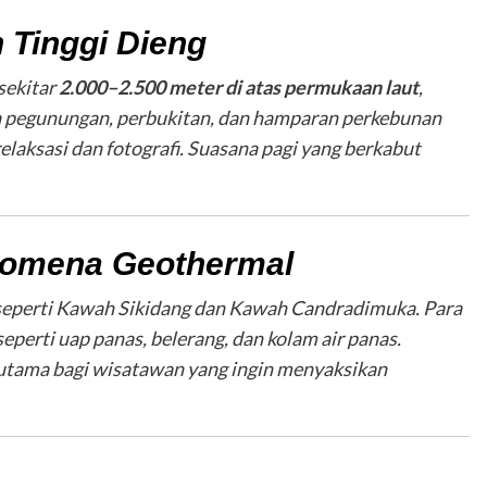
 Tinggi Dieng
sekitar
2.000–2.500 meter di atas permukaan laut
,
a pegunungan, perbukitan, dan hamparan perkebunan
laksasi dan fotografi. Suasana pagi yang berkabut
nomena Geothermal
eperti Kawah Sikidang dan Kawah Candradimuka. Para
eperti uap panas, belerang, dan kolam air panas.
 utama bagi wisatawan yang ingin menyaksikan