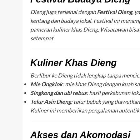
Dieng juga terkenal dengan
Festival Dieng
, y
kentang dan budaya lokal. Festival ini menamp
pameran kuliner khas Dieng. Wisatawan bisa 
setempat.
Kuliner Khas Dieng
Berlibur ke Dieng tidak lengkap tanpa mencicip
Mie Ongklok
: mie khas Dieng dengan kuah s
Singkong dan ubi rebus
: hasil perkebunan lok
Telur Asin Dieng
: telur bebek yang diawetkan
Kuliner ini memberikan pengalaman autentik c
Akses dan Akomodasi