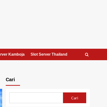
erver Kamboja
Slot Server Thailand
Cari
Cari