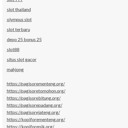
slot thailand
olympus slot
slot terbaru
depo 25 bonus 25
slot88
situs slot gacor
mahjong
https://pagisorementeng.org/
https://pagisoretomohon.org/
https://pagisorebitung.org/
https://pagisorepadang.org/
https://pagisorejateng.org/
https://kopiforementeng.org/
https://kopiforepik.org/