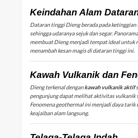
Keindahan Alam Dataran
Dataran tinggi Dieng berada pada ketinggian 
sehingga udaranya sejuk dan segar. Panoram
membuat Dieng menjadi tempat ideal untuk re
menambah kesan magis di dataran tinggi ini.
Kawah Vulkanik dan Fe
Dieng terkenal dengan
kawah vulkanik aktif
s
pengunjung dapat melihat aktivitas vulkanik s
Fenomena geothermal ini menjadi daya tarik
keajaiban alam langsung.
Telaga-Telaga Indah