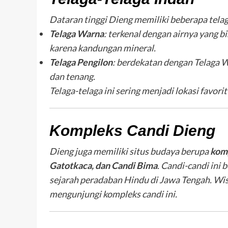
Dataran tinggi Dieng memiliki beberapa tela
Telaga Warna
: terkenal dengan airnya yang b
karena kandungan mineral.
Telaga Pengilon
: berdekatan dengan Telaga
dan tenang.
Telaga-telaga ini sering menjadi lokasi favorit
Kompleks Candi Dieng
Dieng juga memiliki situs budaya berupa
komp
Gatotkaca, dan Candi Bima
. Candi-candi ini 
sejarah peradaban Hindu di Jawa Tengah. Wis
mengunjungi kompleks candi ini.