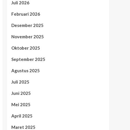
Juli 2026
Februari 2026
Desember 2025
November 2025
Oktober 2025
September 2025
Agustus 2025
Juli 2025
Juni 2025
Mei 2025
April 2025
Maret 2025