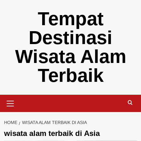
Skip
Tempat
to
content
Destinasi
Wisata Alam
Terbaik
Primary
Menu
HOME
WISATA ALAM TERBAIK DI ASIA
wisata alam terbaik di Asia