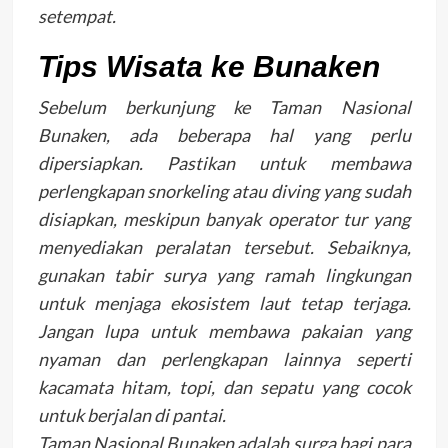
setempat.
Tips Wisata ke Bunaken
Sebelum berkunjung ke Taman Nasional
Bunaken, ada beberapa hal yang perlu
dipersiapkan. Pastikan untuk membawa
perlengkapan snorkeling atau diving yang sudah
disiapkan, meskipun banyak operator tur yang
menyediakan peralatan tersebut. Sebaiknya,
gunakan tabir surya yang ramah lingkungan
untuk menjaga ekosistem laut tetap terjaga.
Jangan lupa untuk membawa pakaian yang
nyaman dan perlengkapan lainnya seperti
kacamata hitam, topi, dan sepatu yang cocok
untuk berjalan di pantai.
Taman Nasional Bunaken adalah surga bagi para