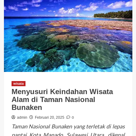
wisata
Menyusuri Keindahan Wisata
Alam di Taman Nasional
Bunaken
0
admin
Februari 20, 2025
Taman Nasional Bunaken yang terletak di lepas
pantai Kota Manado, Sulawesi Utara, dikenal