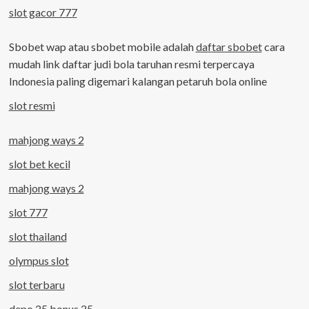
slot gacor 777
Sbobet wap atau sbobet mobile adalah
daftar sbobet
cara
mudah link daftar judi bola taruhan resmi terpercaya
Indonesia paling digemari kalangan petaruh bola online
slot resmi
mahjong ways 2
slot bet kecil
mahjong ways 2
slot 777
slot thailand
olympus slot
slot terbaru
depo 25 bonus 25