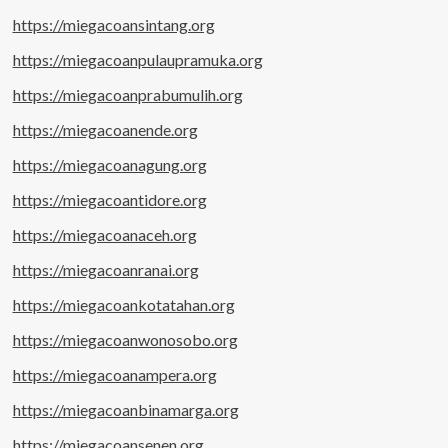
https://miegacoansintang.org
https://miegacoanpulaupramuka.org
https://miegacoanprabumulih.org
https://miegacoanende.org
https://miegacoanagung.org
https://miegacoantidore.org
https://miegacoanaceh.org
https://miegacoanranai.org
https://miegacoankotatahan.org
https://miegacoanwonosobo.org
https://miegacoanampera.org
https://miegacoanbinamarga.org
https://miegacoansenen.org