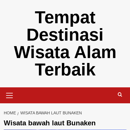
Skip
Tempat
to
content
Destinasi
Wisata Alam
Terbaik
Primary
Menu
HOME
WISATA BAWAH LAUT BUNAKEN
Wisata bawah laut Bunaken