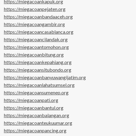
https://miegacoankapuk.org
https://miegacoanpejaten.org
https://miegacoanbandaaceh.org
https://miegacoangambir.org
https://miegacoancasablanca.org
https://miegacoancilandak.org
https://miegacoantomohon.org
https://miegacoanbitung.org
https://miegacoankepahiang.org
https://miegacoansitubondo.org
https://miegacoanbanyuwangijatim.org
https://miegacoanlahatsumsel.org
https://miegacoansumenep.org
https://miegacoanpati.org
https://miegacoanbantul.org
https://miegacoanbalangan.org
https://miegacoanteukuumar.org
https://miegacoanpancing.org