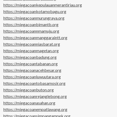
https://miegacoankepulauanmerantiriau.org
https://miegacoankotamobagu.org
https://miegacoanmurungraya.org
https://miegacoanbimantb.org
https://miegacoannmamuju.org
https://miegacoanmanggaraintt.org
https://miegacoanniasbarat.org
https://miegacoanmagetan.org
https://miegacoanbadung.org
https://miegacoantabanan.org
https://miegacoanacehbesar.org
https://miegacoanluwuutara.org
https://miegacoantobasamosir.org
https://miegacoanbuton.org
https://miegacoanrejanglebong.org
https://miegacoanasahan.org
https://miegacoanempatlawang.org
https://miegacoansimpangampek.org