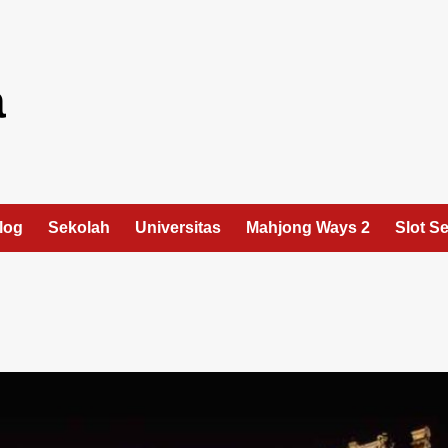
a
log
Sekolah
Universitas
Mahjong Ways 2
Slot S