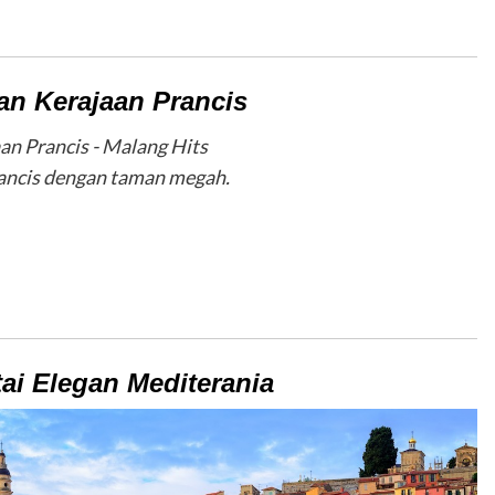
han Kerajaan Prancis
rancis dengan taman megah.
tai Elegan Mediterania