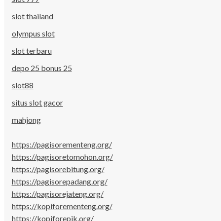
slot thailand
olympus slot
slot terbaru
depo 25 bonus 25
slot88
situs slot gacor
mahjong
https://pagisorementeng.org/
https://pagisoretomohon.org/
https://pagisorebitung.org/
https://pagisorepadang.org/
https://pagisorejateng.org/
https://kopiforementeng.org/
https://kopiforepik.org/