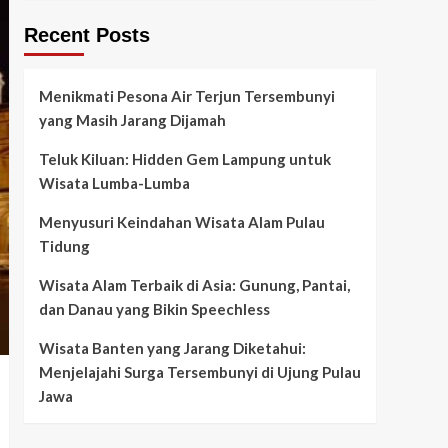
Recent Posts
Menikmati Pesona Air Terjun Tersembunyi
yang Masih Jarang Dijamah
Teluk Kiluan: Hidden Gem Lampung untuk
Wisata Lumba-Lumba
Menyusuri Keindahan Wisata Alam Pulau
Tidung
Wisata Alam Terbaik di Asia: Gunung, Pantai,
dan Danau yang Bikin Speechless
Wisata Banten yang Jarang Diketahui:
Menjelajahi Surga Tersembunyi di Ujung Pulau
Jawa