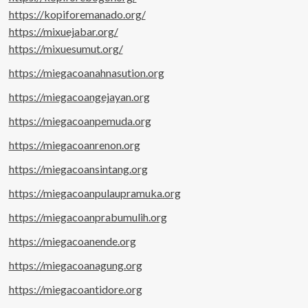
https://kopiforemanado.org/
https://mixuejabar.org/
https://mixuesumut.org/
https://miegacoanahnasution.org
https://miegacoangejayan.org
https://miegacoanpemuda.org
https://miegacoanrenon.org
https://miegacoansintang.org
https://miegacoanpulaupramuka.org
https://miegacoanprabumulih.org
https://miegacoanende.org
https://miegacoanagung.org
https://miegacoantidore.org