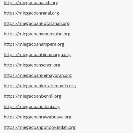
https://miegacoanaceh.org
https://miegacoanranai.org
https://miegacoankotatahan.org
https://miegacoanwonosobo.org
https://miegacoanampera.org
https://miegacoanbinamarga.org
https://miegacoansenen.org
https://miegacoankemayoran.org
https://miegacoankotabimantb.org
https://miegacoanbenhil.org
https://miegacoancikini.org
https://miegacoanrawabuaya.org
https://miegacoanpondokindah.org