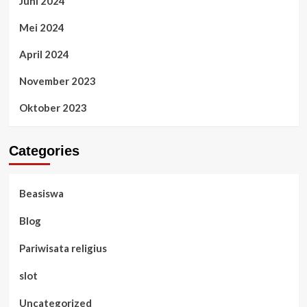
Juni 2024
Mei 2024
April 2024
November 2023
Oktober 2023
Categories
Beasiswa
Blog
Pariwisata religius
slot
Uncategorized