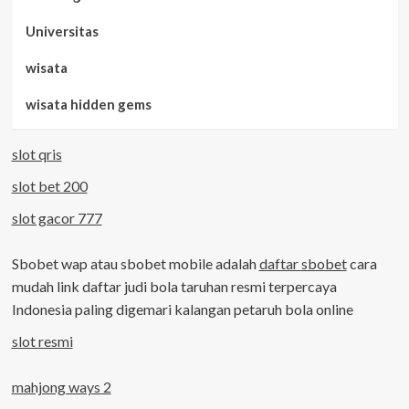
Universitas
wisata
wisata hidden gems
slot qris
slot bet 200
slot gacor 777
Sbobet wap atau sbobet mobile adalah
daftar sbobet
cara
mudah link daftar judi bola taruhan resmi terpercaya
Indonesia paling digemari kalangan petaruh bola online
slot resmi
mahjong ways 2