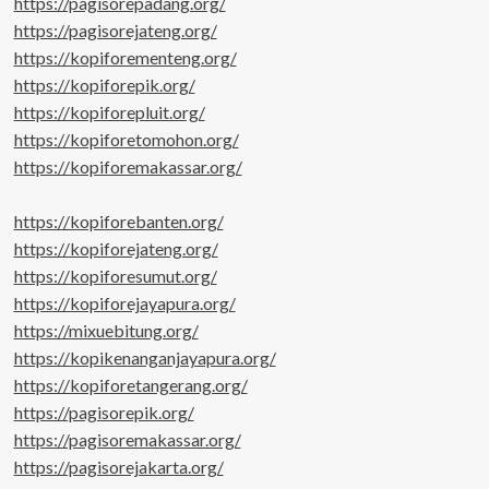
https://pagisorepadang.org/
https://pagisorejateng.org/
https://kopiforementeng.org/
https://kopiforepik.org/
https://kopiforepluit.org/
https://kopiforetomohon.org/
https://kopiforemakassar.org/
https://kopiforebanten.org/
https://kopiforejateng.org/
https://kopiforesumut.org/
https://kopiforejayapura.org/
https://mixuebitung.org/
https://kopikenanganjayapura.org/
https://kopiforetangerang.org/
https://pagisorepik.org/
https://pagisoremakassar.org/
https://pagisorejakarta.org/