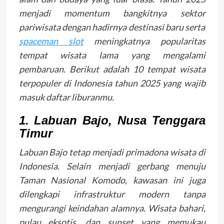
menjadi momentum bangkitnya sektor
pariwisata dengan hadirnya destinasi baru serta
spaceman slot
meningkatnya popularitas
tempat wisata lama yang mengalami
pembaruan. Berikut adalah 10 tempat wisata
terpopuler di Indonesia tahun 2025 yang wajib
masuk daftar liburanmu.
1. Labuan Bajo, Nusa Tenggara
Timur
Labuan Bajo tetap menjadi primadona wisata di
Indonesia. Selain menjadi gerbang menuju
Taman Nasional Komodo, kawasan ini juga
dilengkapi infrastruktur modern tanpa
mengurangi keindahan alamnya. Wisata bahari,
pulau eksotis, dan sunset yang memukau