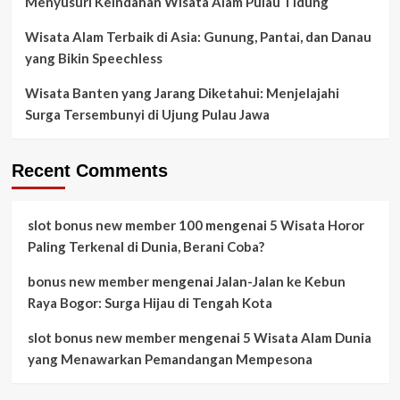
Menyusuri Keindahan Wisata Alam Pulau Tidung
Wisata Alam Terbaik di Asia: Gunung, Pantai, dan Danau
yang Bikin Speechless
Wisata Banten yang Jarang Diketahui: Menjelajahi
Surga Tersembunyi di Ujung Pulau Jawa
Recent Comments
slot bonus new member 100
mengenai
5 Wisata Horor
Paling Terkenal di Dunia, Berani Coba?
bonus new member
mengenai
Jalan-Jalan ke Kebun
Raya Bogor: Surga Hijau di Tengah Kota
slot bonus new member
mengenai
5 Wisata Alam Dunia
yang Menawarkan Pemandangan Mempesona