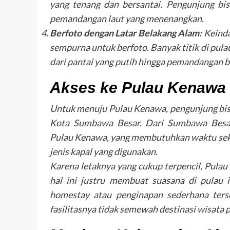
yang tenang dan bersantai. Pengunjung bi
pemandangan laut yang menenangkan.
Berfoto dengan Latar Belakang Alam:
Keinda
sempurna untuk berfoto. Banyak titik di pula
dari pantai yang putih hingga pemandangan b
Akses ke Pulau Kenawa
Untuk menuju Pulau Kenawa, pengunjung bi
Kota Sumbawa Besar. Dari Sumbawa Besar,
Pulau Kenawa, yang membutuhkan waktu sekit
jenis kapal yang digunakan.
Karena letaknya yang cukup terpencil, Pulau
hal ini justru membuat suasana di pulau 
homestay atau penginapan sederhana ters
fasilitasnya tidak semewah destinasi wisata p