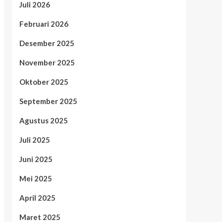
Juli 2026
Februari 2026
Desember 2025
November 2025
Oktober 2025
September 2025
Agustus 2025
Juli 2025
Juni 2025
Mei 2025
April 2025
Maret 2025