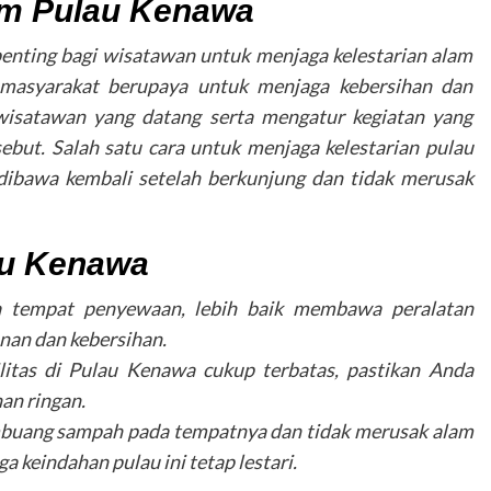
am Pulau Kenawa
penting bagi wisatawan untuk menjaga kelestarian alam
masyarakat berupaya untuk menjaga kebersihan dan
wisatawan yang datang serta mengatur kegiatan yang
ebut. Salah satu cara untuk menjaga kelestarian pulau
ibawa kembali setelah berkunjung dan tidak merusak
au Kenawa
tempat penyewaan, lebih baik membawa peralatan
anan dan kebersihan.
litas di Pulau Kenawa cukup terbatas, pastikan Anda
an ringan.
mbuang sampah pada tempatnya dan tidak merusak alam
a keindahan pulau ini tetap lestari.