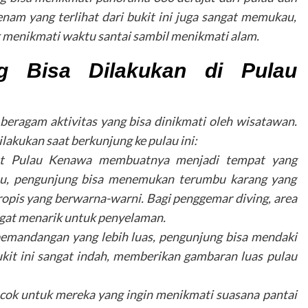
enam yang terlihat dari bukit ini juga sangat memukau,
k menikmati waktu santai sambil menikmati alam.
ng Bisa Dilakukan di Pulau
eragam aktivitas yang bisa dinikmati oleh wisatawan.
ilakukan saat berkunjung ke pulau ini:
ut Pulau Kenawa membuatnya menjadi tempat yang
lau, pengunjung bisa menemukan terumbu karang yang
tropis yang berwarna-warni. Bagi penggemar diving, area
ngat menarik untuk penyelaman.
mandangan yang lebih luas, pengunjung bisa mendaki
it ini sangat indah, memberikan gambaran luas pulau
ok untuk mereka yang ingin menikmati suasana pantai