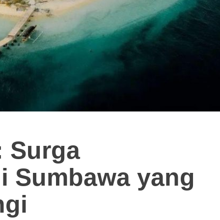
: Surga
di Sumbawa yang
ngi