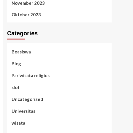
November 2023
Oktober 2023
Categories
Beasiswa
Blog
Pariwisata religius
slot
Uncategorized
Universitas
wisata