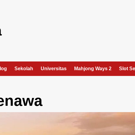
a
log
Sekolah
Universitas
Mahjong Ways 2
Slot S
Kenawa