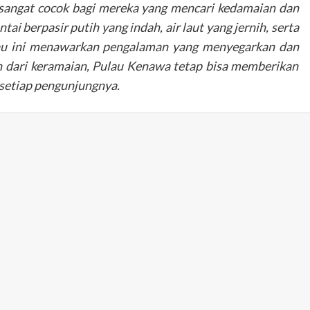
 sangat cocok bagi mereka yang mencari kedamaian dan
i berpasir putih yang indah, air laut yang jernih, serta
u ini menawarkan pengalaman yang menyegarkan dan
 dari keramaian, Pulau Kenawa tetap bisa memberikan
 setiap pengunjungnya.