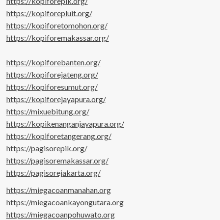
https://kopiforepik.org/
https://kopiforepluit.org/
https://kopiforetomohon.org/
https://kopiforemakassar.org/
https://kopiforebanten.org/
https://kopiforejateng.org/
https://kopiforesumut.org/
https://kopiforejayapura.org/
https://mixuebitung.org/
https://kopikenanganjayapura.org/
https://kopiforetangerang.org/
https://pagisorepik.org/
https://pagisoremakassar.org/
https://pagisorejakarta.org/
https://miegacoanmanahan.org
https://miegacoankayongutara.org
https://miegacoanpohuwato.org