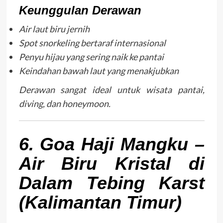
Keunggulan Derawan
Air laut biru jernih
Spot snorkeling bertaraf internasional
Penyu hijau yang sering naik ke pantai
Keindahan bawah laut yang menakjubkan
Derawan sangat ideal untuk wisata pantai,
diving, dan honeymoon.
6. Goa Haji Mangku –
Air Biru Kristal di
Dalam Tebing Karst
(Kalimantan Timur)