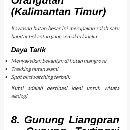
Orangutan
(Kalimantan Timur)
Kawasan hutan besar ini merupakan salah satu
habitat bekantan yang semakin langka.
Daya Tarik
Menyaksikan bekantan di hutan mangrove
Trekking hutan alami
Spot birdwatching terbaik
Kutai adalah destinasi ideal untuk wisata
ekologi.
8. Gunung Liangpran