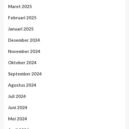
Maret 2025
Februari 2025
Januari 2025
Desember 2024
November 2024
Oktober 2024
September 2024
Agustus 2024
Juli 2024
Juni 2024
Mei 2024