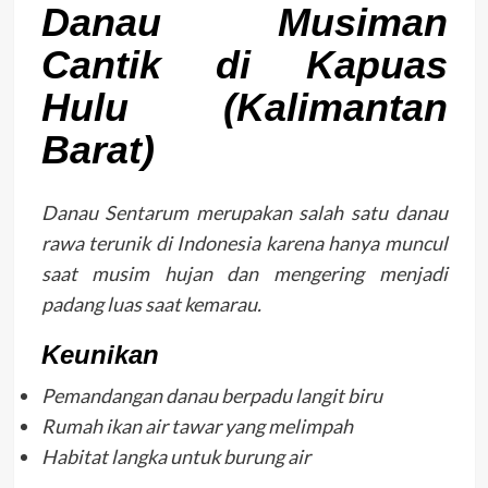
Danau Musiman
Cantik di Kapuas
Hulu (Kalimantan
Barat)
Danau Sentarum merupakan salah satu danau
rawa terunik di Indonesia karena hanya muncul
saat musim hujan dan mengering menjadi
padang luas saat kemarau.
Keunikan
Pemandangan danau berpadu langit biru
Rumah ikan air tawar yang melimpah
Habitat langka untuk burung air