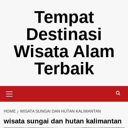
Skip
Tempat
to
content
Destinasi
Wisata Alam
Terbaik
Primary
Menu
HOME
WISATA SUNGAI DAN HUTAN KALIMANTAN
wisata sungai dan hutan kalimantan