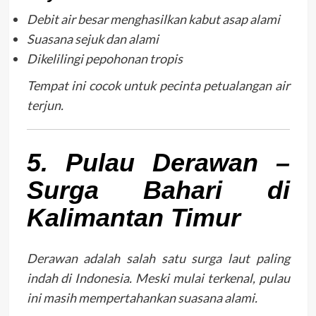
Debit air besar menghasilkan kabut asap alami
Suasana sejuk dan alami
Dikelilingi pepohonan tropis
Tempat ini cocok untuk pecinta petualangan air
terjun.
5. Pulau Derawan –
Surga Bahari di
Kalimantan Timur
Derawan adalah salah satu surga laut paling
indah di Indonesia. Meski mulai terkenal, pulau
ini masih mempertahankan suasana alami.