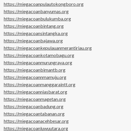
https://miegacoanpulautokongboro.org
https://miegacoanbanyumas.org
https://miegacoanbulukumba.org
https://miegacoanbintang.org
https://miegacoansintangka.org
https://miegacoanbajawa.org
https://miegacoankepulauanmerantiriau.org
https://miegacoankotamobagu.org
https://miegacoanmurungraya.org
https://miegacoanbimantb.org
https://miegacoannmamuju.org
https://miegacoanmanggaraintt.org
https://miegacoanniasbarat.org
https://miegacoanmagetan.org
https://miegacoanbadung.org
https://miegacoantabanan.org
https://miegacoanacehbesar.org
https://miegacoanluwuutara.org