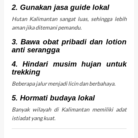
2. Gunakan jasa guide lokal
Hutan Kalimantan sangat luas, sehingga lebih
aman jika ditemani pemandu.
3. Bawa obat pribadi dan lotion
anti serangga
4. Hindari musim hujan untuk
trekking
Beberapa jalur menjadi licin dan berbahaya.
5. Hormati budaya lokal
Banyak wilayah di Kalimantan memiliki adat
istiadat yang kuat.