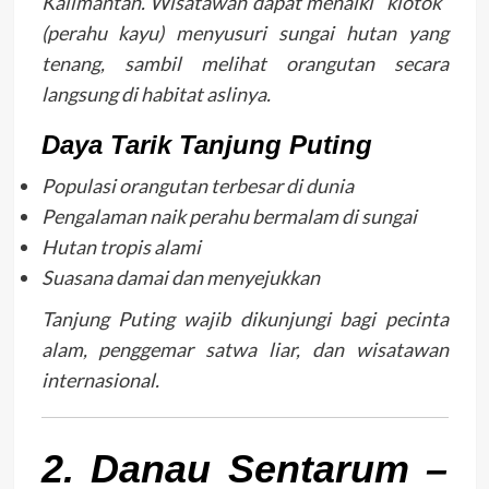
Kalimantan. Wisatawan dapat menaiki “klotok”
(perahu kayu) menyusuri sungai hutan yang
tenang, sambil melihat orangutan secara
langsung di habitat aslinya.
Daya Tarik Tanjung Puting
Populasi orangutan terbesar di dunia
Pengalaman naik perahu bermalam di sungai
Hutan tropis alami
Suasana damai dan menyejukkan
Tanjung Puting wajib dikunjungi bagi pecinta
alam, penggemar satwa liar, dan wisatawan
internasional.
2. Danau Sentarum –