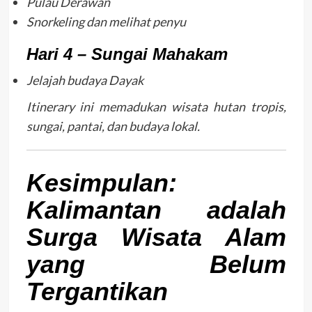
Pulau Derawan
Snorkeling dan melihat penyu
Hari 4 – Sungai Mahakam
Jelajah budaya Dayak
Itinerary ini memadukan wisata hutan tropis,
sungai, pantai, dan budaya lokal.
Kesimpulan:
Kalimantan adalah
Surga Wisata Alam
yang Belum
Tergantikan