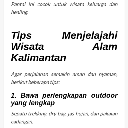
Pantai ini cocok untuk wisata keluarga dan
healing.
Tips Menjelajahi
Wisata Alam
Kalimantan
Agar perjalanan semakin aman dan nyaman,
berikut beberapa tips:
1. Bawa perlengkapan outdoor
yang lengkap
Sepatu trekking, dry bag, jas hujan, dan pakaian
cadangan.