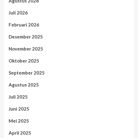
Agustus 2026
Juli 2026
Februari 2026
Desember 2025
November 2025
Oktober 2025
September 2025
Agustus 2025
Juli 2025
Juni 2025
Mei 2025
April 2025