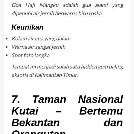
Goa Haji Mangku adalah gua alami yang
dipenuhi air jernih berwarna biru toska.
Keunikan
Kolam air gua yang dalam
Warna air sangat jernih
Spot foto langka
Tempat ini menjadi salah satu hidden gem paling
eksotis di Kalimantan Timur.
7. Taman Nasional
Kutai – Bertemu
Bekantan dan