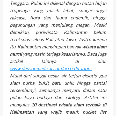
Tenggara. Pulau ini dikenal dengan hutan hujan
tropisnya yang masih lebat, sungai-sungai
raksasa, flora dan fauna endemik, hingga
pegunungan yang menjulang megah. Meski
demikian, pariwisata Kalimantan belum
terekspos seluas Bali atau Jawa. Justru karena
itu, Kalimantan menyimpan banyak
wisata alam
murni
yang masih terjaga keasriannya. Baca juga
artikel lainnya di sini:
www.densonmedical.com/accreditations
Mulai dari sungai besar, air terjun eksotis, gua
alam purba, bukit batu unik, hingga pantai
tersembunyi, semuanya menyatu dalam satu
pulau kaya budaya dan ekologi. Artikel ini
mengulas
10 destinasi wisata alam terbaik di
Kalimantan
yang wajib masuk bucket list