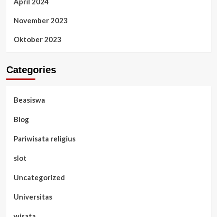
April 2024
November 2023
Oktober 2023
Categories
Beasiswa
Blog
Pariwisata religius
slot
Uncategorized
Universitas
wisata