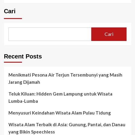
Cari
Cari
Recent Posts
Menikmati Pesona Air Terjun Tersembunyi yang Masih
Jarang Dijamah
Teluk Kiluan: Hidden Gem Lampung untuk Wisata
Lumba-Lumba
Menyusuri Keindahan Wisata Alam Pulau Tidung
Wisata Alam Terbaik di Asia: Gunung, Pantai, dan Danau
yang Bikin Speechless