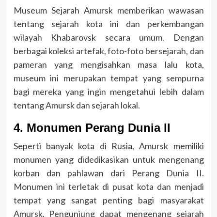
Museum Sejarah Amursk memberikan wawasan
tentang sejarah kota ini dan perkembangan
wilayah Khabarovsk secara umum. Dengan
berbagai koleksi artefak, foto-foto bersejarah, dan
pameran yang mengisahkan masa lalu kota,
museum ini merupakan tempat yang sempurna
bagi mereka yang ingin mengetahui lebih dalam
tentang Amursk dan sejarah lokal.
4.
Monumen Perang Dunia II
Seperti banyak kota di Rusia, Amursk memiliki
monumen yang didedikasikan untuk mengenang
korban dan pahlawan dari Perang Dunia II.
Monumen ini terletak di pusat kota dan menjadi
tempat yang sangat penting bagi masyarakat
Amursk. Pengunjung dapat mengenang sejarah