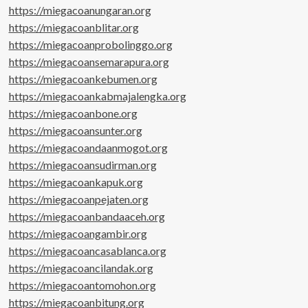
https://miegacoanungaran.org
https://miegacoanblitar.org
https://miegacoanprobolinggo.org
https://miegacoansemarapura.org
https://miegacoankebumen.org
https://miegacoankabmajalengka.org
https://miegacoanbone.org
https://miegacoansunter.org
https://miegacoandaanmogot.org
https://miegacoansudirman.org
https://miegacoankapuk.org
https://miegacoanpejaten.org
https://miegacoanbandaaceh.org
https://miegacoangambir.org
https://miegacoancasablanca.org
https://miegacoancilandak.org
https://miegacoantomohon.org
https://miegacoanbitung.org