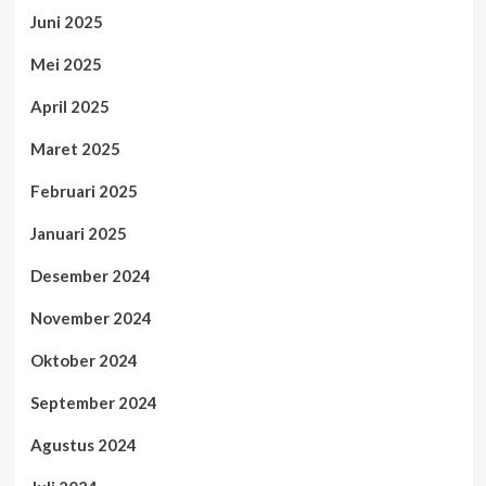
Juni 2025
Mei 2025
April 2025
Maret 2025
Februari 2025
Januari 2025
Desember 2024
November 2024
Oktober 2024
September 2024
Agustus 2024