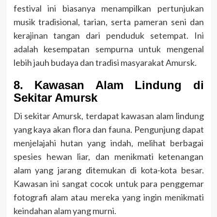
festival ini biasanya menampilkan pertunjukan
musik tradisional, tarian, serta pameran seni dan
kerajinan tangan dari penduduk setempat. Ini
adalah kesempatan sempurna untuk mengenal
lebih jauh budaya dan tradisi masyarakat Amursk.
8.
Kawasan Alam Lindung di
Sekitar Amursk
Di sekitar Amursk, terdapat kawasan alam lindung
yang kaya akan flora dan fauna. Pengunjung dapat
menjelajahi hutan yang indah, melihat berbagai
spesies hewan liar, dan menikmati ketenangan
alam yang jarang ditemukan di kota-kota besar.
Kawasan ini sangat cocok untuk para penggemar
fotografi alam atau mereka yang ingin menikmati
keindahan alam yang murni.