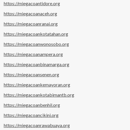
https://miegacoantidore.org
https://miegacoanaceh.org
https://miegacoanranai.org
https://miegacoankotatahan.org
https://miegacoanwonosobo.org
https://miegacoanampera.org
https://miegacoanbinamarga.org
https://miegacoansenen.org
https://miegacoankemayoran.org
https://miegacoankotabimantb.org
https://miegacoanbenhil.org
https://miegacoancikini.org
https://miegacoanrawabuaya.org