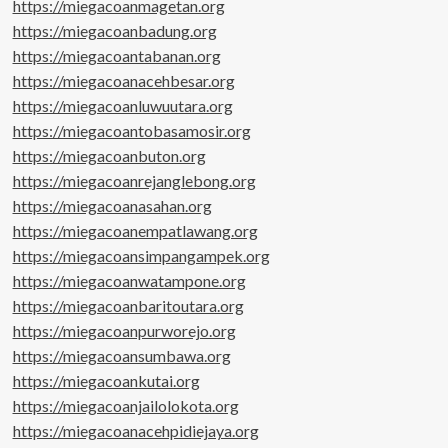
https://miegacoanmagetan.org
https://miegacoanbadung.org
https://miegacoantabanan.org
https://miegacoanacehbesar.org
https://miegacoanluwuutara.org
https://miegacoantobasamosir.org
https://miegacoanbuton.org
https://miegacoanrejanglebong.org
https://miegacoanasahan.org
https://miegacoanempatlawang.org
https://miegacoansimpangampek.org
https://miegacoanwatampone.org
https://miegacoanbaritoutara.org
https://miegacoanpurworejo.org
https://miegacoansumbawa.org
https://miegacoankutai.org
https://miegacoanjailolokota.org
https://miegacoanacehpidiejaya.org