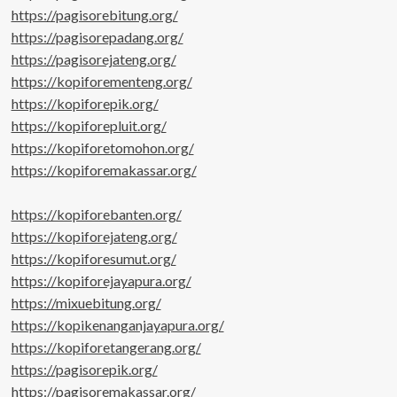
https://pagisorebitung.org/
https://pagisorepadang.org/
https://pagisorejateng.org/
https://kopiforementeng.org/
https://kopiforepik.org/
https://kopiforepluit.org/
https://kopiforetomohon.org/
https://kopiforemakassar.org/
https://kopiforebanten.org/
https://kopiforejateng.org/
https://kopiforesumut.org/
https://kopiforejayapura.org/
https://mixuebitung.org/
https://kopikenanganjayapura.org/
https://kopiforetangerang.org/
https://pagisorepik.org/
https://pagisoremakassar.org/