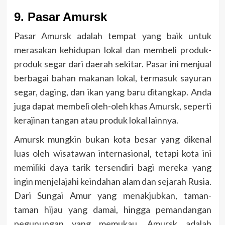
9.
Pasar Amursk
Pasar Amursk adalah tempat yang baik untuk
merasakan kehidupan lokal dan membeli produk-
produk segar dari daerah sekitar. Pasar ini menjual
berbagai bahan makanan lokal, termasuk sayuran
segar, daging, dan ikan yang baru ditangkap. Anda
juga dapat membeli oleh-oleh khas Amursk, seperti
kerajinan tangan atau produk lokal lainnya.
Amursk mungkin bukan kota besar yang dikenal
luas oleh wisatawan internasional, tetapi kota ini
memiliki daya tarik tersendiri bagi mereka yang
ingin menjelajahi keindahan alam dan sejarah Rusia.
Dari Sungai Amur yang menakjubkan, taman-
taman hijau yang damai, hingga pemandangan
pegunungan yang memukau, Amursk adalah