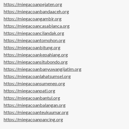
https://miegacoanpejaten.org
https://miegacoanbandaaceh.org
https://miegacoangambir.org
https://miegacoancasablanca.org
https://miegacoancilandak.org
https://miegacoantomohon.org
https://miegacoanbitung.org
https://miegacoankepahiang.org
https://miegacoansitubondo.org
https://miegacoanbanyuwangijatim.org
https://miegacoanlahatsumsel.org
https://miegacoansumenep.org
https://miegacoanpati.org
https://miegacoanbantul.org
https://miegacoanbalangan.org
https://miegacoanteukuumar.org
https://miegacoanpancing.org