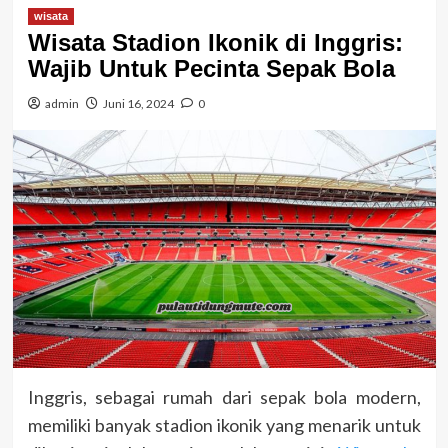
wisata
Wisata Stadion Ikonik di Inggris:
Wajib Untuk Pecinta Sepak Bola
admin
Juni 16, 2024
0
Inggris, sebagai rumah dari sepak bola modern,
memiliki banyak stadion ikonik yang menarik untuk