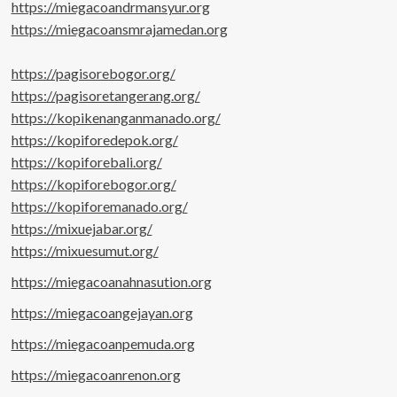
https://miegacoandrmansyur.org
https://miegacoansmrajamedan.org
https://pagisorebogor.org/
https://pagisoretangerang.org/
https://kopikenanganmanado.org/
https://kopiforedepok.org/
https://kopiforebali.org/
https://kopiforebogor.org/
https://kopiforemanado.org/
https://mixuejabar.org/
https://mixuesumut.org/
https://miegacoanahnasution.org
https://miegacoangejayan.org
https://miegacoanpemuda.org
https://miegacoanrenon.org