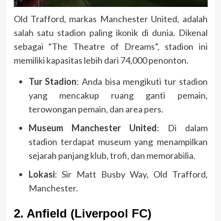
Old Trafford, markas Manchester United, adalah
salah satu stadion paling ikonik di dunia. Dikenal
sebagai “The Theatre of Dreams”, stadion ini
memiliki kapasitas lebih dari 74,000 penonton.
Tur Stadion
: Anda bisa mengikuti tur stadion
yang mencakup ruang ganti pemain,
terowongan pemain, dan area pers.
Museum Manchester United
: Di dalam
stadion terdapat museum yang menampilkan
sejarah panjang klub, trofi, dan memorabilia.
Lokasi
: Sir Matt Busby Way, Old Trafford,
Manchester.
2. Anfield (Liverpool FC)