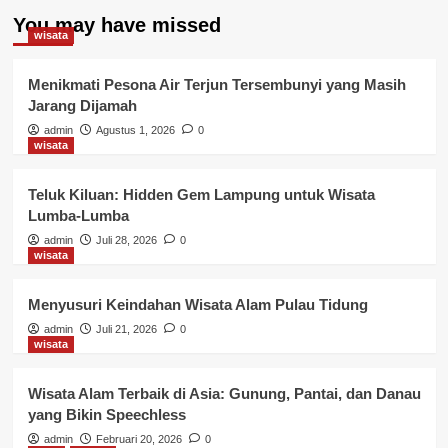
You may have missed
wisata
Menikmati Pesona Air Terjun Tersembunyi yang Masih
Jarang Dijamah
admin
Agustus 1, 2026
0
wisata
Teluk Kiluan: Hidden Gem Lampung untuk Wisata
Lumba-Lumba
admin
Juli 28, 2026
0
wisata
Menyusuri Keindahan Wisata Alam Pulau Tidung
admin
Juli 21, 2026
0
wisata
Wisata Alam Terbaik di Asia: Gunung, Pantai, dan Danau
yang Bikin Speechless
admin
Februari 20, 2026
0