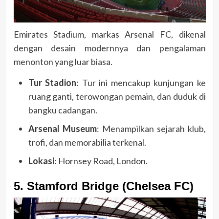
Emirates Stadium, markas Arsenal FC, dikenal
dengan desain modernnya dan pengalaman
menonton yang luar biasa.
Tur Stadion
: Tur ini mencakup kunjungan ke
ruang ganti, terowongan pemain, dan duduk di
bangku cadangan.
Arsenal Museum
: Menampilkan sejarah klub,
trofi, dan memorabilia terkenal.
Lokasi
: Hornsey Road, London.
5. Stamford Bridge (Chelsea FC)