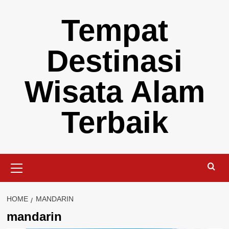
Skip
Tempat
to
content
Destinasi
Wisata Alam
Terbaik
Primary
Menu
HOME
MANDARIN
mandarin