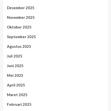
Desember 2025
November 2025
Oktober 2025
September 2025
Agustus 2025
Juli 2025
Juni 2025
Mei 2025
April 2025
Maret 2025
Februari 2025