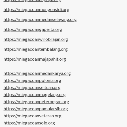
https://miegacoanmongonsidi.org
https://miegacoanmedanselayang.org
https://miegacoangaperta.org
https://miegacoanwirobrajan.org
https://miegacoantembalang.org
https://miegacoanmajapahit.org
https://miegacoanmedankarya.org
https://miegacoanpolonia.org
https://miegacoanseituan.org
https://miegacoanmagelang.org
https://miegacoanpeterongan.org
https://miegacoanpamularsih.org
https://miegacoanveteran.org
https://miegacoansolo.org