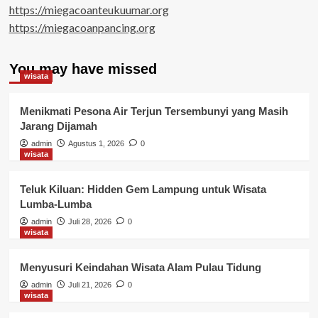
https://miegacoanteukuumar.org
https://miegacoanpancing.org
You may have missed
wisata
Menikmati Pesona Air Terjun Tersembunyi yang Masih
Jarang Dijamah
admin
Agustus 1, 2026
0
wisata
Teluk Kiluan: Hidden Gem Lampung untuk Wisata
Lumba-Lumba
admin
Juli 28, 2026
0
wisata
Menyusuri Keindahan Wisata Alam Pulau Tidung
admin
Juli 21, 2026
0
wisata